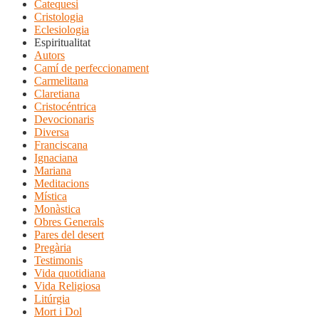
Catequesi
Cristologia
Eclesiologia
Espiritualitat
Autors
Camí de perfeccionament
Carmelitana
Claretiana
Cristocéntrica
Devocionaris
Diversa
Franciscana
Ignaciana
Mariana
Meditacions
Mística
Monàstica
Obres Generals
Pares del desert
Pregària
Testimonis
Vida quotidiana
Vida Religiosa
Litúrgia
Mort i Dol