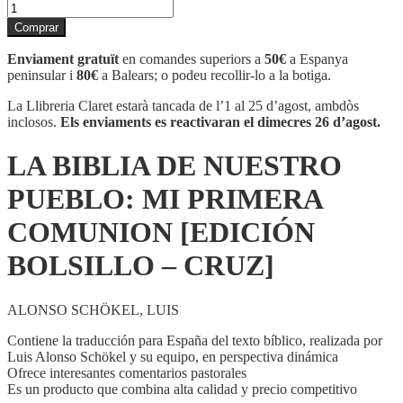
quantitat
de
Comprar
LA
BIBLIA
Enviament gratuït
en comandes superiors a
50€
a Espanya
DE
peninsular i
80€
a Balears; o podeu recollir-lo a la botiga.
NUESTRO
PUEBLO:
La Llibreria Claret estarà tancada de l’1 al 25 d’agost, ambdòs
MI
inclosos.
Els enviaments es reactivaran el dimecres 26 d’agost.
PRIMERA
COMUNION
LA BIBLIA DE NUESTRO
[EDICIÓN
BOLSILLO
PUEBLO: MI PRIMERA
-
CRUZ]
COMUNION [EDICIÓN
BOLSILLO – CRUZ]
ALONSO SCHÖKEL, LUIS
Contiene la traducción para España del texto bíblico, realizada por
Luis Alonso Schökel y su equipo, en perspectiva dinámica
Ofrece interesantes comentarios pastorales
Es un producto que combina alta calidad y precio competitivo