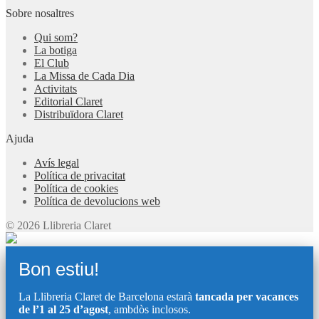
Sobre nosaltres
Qui som?
La botiga
El Club
La Missa de Cada Dia
Activitats
Editorial Claret
Distribuïdora Claret
Ajuda
Avís legal
Política de privacitat
Política de cookies
Política de devolucions web
© 2026 Llibreria Claret
Bon estiu!
La Llibreria Claret de Barcelona estarà
tancada per vacances
de l’1 al 25 d’agost
, ambdòs inclosos.