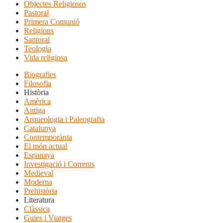
Objectes Religiosos
Pastoral
Primera Comunió
Religions
Santoral
Teologia
Vida religiosa
Biografies
Filosofia
Història
Amèrica
Antiga
Arqueologia i Paleografia
Catalunya
Contemporània
El món actual
Espanaya
Investigació i Corrents
Medieval
Moderna
Prehistòria
Literatura
Clàssica
Guies i Viatges