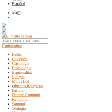
Español
(0)
El nostre catàleg
Espiritualitat
Bíblia
Catequesi
Cristologia
Eclesiologia
Espiritualitat
Litúrgia
Mort i Dol
Objectes Religiosos
Pastoral
Primera Comunió
Religions
Santoral
Teologia