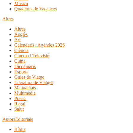
Música
Quaderns de Vacances
Altres
Altres
Anglès
Art
Calendaris i Agendes 2026
Ciència
Cinema i Televisió
Cuina
Diccionaris
Esports
Guies de Viatge
Literatura de Viatges
Manualitats
Multimèdia
Poesia
Regal
Salut
Autors
Editorials
Bíblia