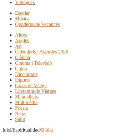
Videojocs
Escolar
Música
Quaderns de Vacances
Altres
Anglès
Art
Calendaris i Agendes 2026
Ciència
Cinema i Televisió
Cuina
Diccionaris
Esports
Guies de Viatge
Literatura de Viatges
Manualitats
Multimèdia
Poesia
Regal
Salut
Inici/Espiritualidad/
Biblia