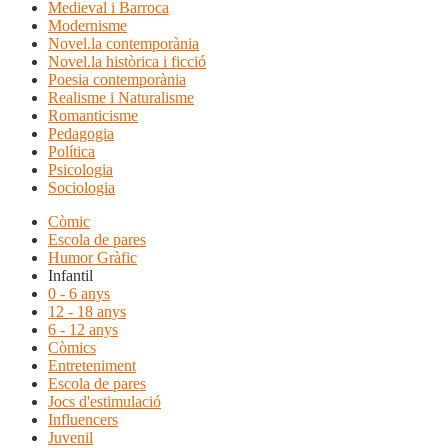
Medieval i Barroca
Modernisme
Novel.la contemporània
Novel.la històrica i ficció
Poesia contemporània
Realisme i Naturalisme
Romanticisme
Pedagogia
Política
Psicologia
Sociologia
Còmic
Escola de pares
Humor Gràfic
Infantil
0 - 6 anys
12 - 18 anys
6 - 12 anys
Còmics
Entreteniment
Escola de pares
Jocs d'estimulació
Influencers
Juvenil