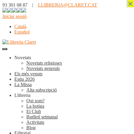
×
93 301 08 87 |
LLIBRERIA@CLARET.CAT
Iniciar sessió
Català
Español
Novetats
Novetats religioses
Novetats generals
Els més venuts
Estiu 2026
La Missa
Alta subscripció
Llibreria
Qui som?
La botiga
El Club
Butlletí setmanal
Activitats
Blog
Editorial