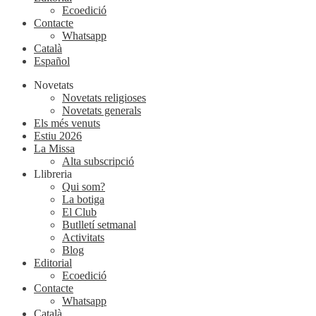
Ecoedició
Contacte
Whatsapp
Català
Español
Novetats
Novetats religioses
Novetats generals
Els més venuts
Estiu 2026
La Missa
Alta subscripció
Llibreria
Qui som?
La botiga
El Club
Butlletí setmanal
Activitats
Blog
Editorial
Ecoedició
Contacte
Whatsapp
Català