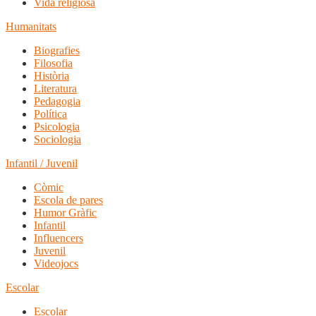
Vida religiosa
Humanitats
Biografies
Filosofia
Història
Literatura
Pedagogia
Política
Psicologia
Sociologia
Infantil / Juvenil
Còmic
Escola de pares
Humor Gràfic
Infantil
Influencers
Juvenil
Videojocs
Escolar
Escolar