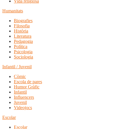
Vida religiosa
Humanitats
Biografies
Filosofia
Història
Literatura
Pedagogia
Política
Psicologia
Sociologia
Infantil / Juvenil
Còmic
Escola de pares
Humor Gràfic
Infantil
Influencers
Juvenil
Videojocs
Escolar
Escolar