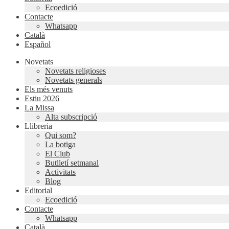
Ecoedició
Contacte
Whatsapp
Català
Español
Novetats
Novetats religioses
Novetats generals
Els més venuts
Estiu 2026
La Missa
Alta subscripció
Llibreria
Qui som?
La botiga
El Club
Butlletí setmanal
Activitats
Blog
Editorial
Ecoedició
Contacte
Whatsapp
Català