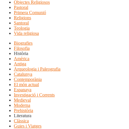
Objectes Religiosos
Pastoral
Primera Comunió
Religions
Santoral
Teologia
Vida religiosa
Biografies
Filosofia
Història
Amèrica
Antiga
Arqueologia i Paleografia
Catalunya
Contemporània
El món actual
Espanaya
Investigació i Corrents
Medieval
Moderna
Prehistòria
Literatura
Clàssica
Guies i Viatges