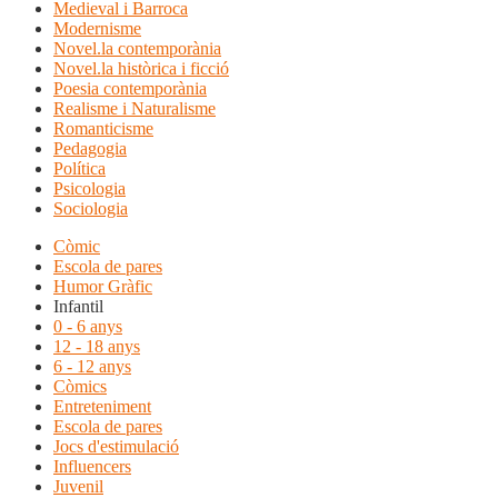
Medieval i Barroca
Modernisme
Novel.la contemporània
Novel.la històrica i ficció
Poesia contemporània
Realisme i Naturalisme
Romanticisme
Pedagogia
Política
Psicologia
Sociologia
Còmic
Escola de pares
Humor Gràfic
Infantil
0 - 6 anys
12 - 18 anys
6 - 12 anys
Còmics
Entreteniment
Escola de pares
Jocs d'estimulació
Influencers
Juvenil