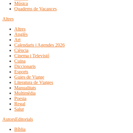
Música
Quaderns de Vacances
Altres
Altres
Anglès
Art
Calendaris i Agendes 2026
Ciència
Cinema i Televisió
Cuina
Diccionaris
Esports
Guies de Viatge
Literatura de Viatges
Manualitats
Multimèdia
Poesia
Regal
Salut
Autors
Editorials
Bíblia