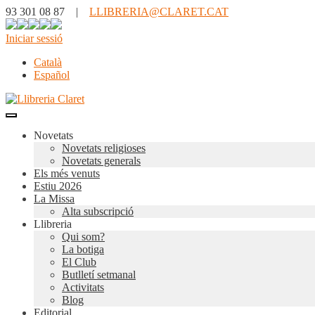
93 301 08 87 |
LLIBRERIA@CLARET.CAT
Iniciar sessió
Català
Español
Novetats
Novetats religioses
Novetats generals
Els més venuts
Estiu 2026
La Missa
Alta subscripció
Llibreria
Qui som?
La botiga
El Club
Butlletí setmanal
Activitats
Blog
Editorial