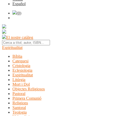
Español
(0)
El nostre catàleg
Espiritualitat
Bíblia
Catequesi
Cristologia
Eclesiologia
Espiritualitat
Litúrgia
Mort i Dol
Objectes Religiosos
Pastoral
Primera Comunió
Religions
Santoral
Teologia