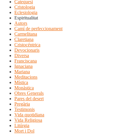
Catequesi
Cristologia
Eclesiologia
Espiritualitat
Autors
Camí de perfeccionament
Carmelitana
Claretiana
Cristocéntrica
Devocionaris
Diversa
Franciscana
Ignaciana
Mariana
Meditacions
Mística
Monàstica
Obres Generals
Pares del desert
Pregària
Testimonis
Vida quotidiana
Vida Religiosa
Litúrgia
Mort i Dol