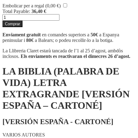
Embolicar per a regal (
0,00
€
)
Total Payable:
36,40
€
quantitat
de
Comprar
LA
BIBLIA
Enviament gratuït
en comandes superiors a
50€
a Espanya
(PALABRA
peninsular i
80€
a Balears; o podeu recollir-lo a la botiga.
DE
VIDA)
La Llibreria Claret estarà tancada de l’1 al 25 d’agost, ambdòs
LETRA
inclosos.
Els enviaments es reactivaran el dimecres 26 d’agost.
EXTRAGRANDE
[VERSIÓN
LA BIBLIA (PALABRA DE
ESPAÑA
-
VIDA) LETRA
CARTONÉ]
EXTRAGRANDE [VERSIÓN
ESPAÑA – CARTONÉ]
[VERSIÓN ESPAÑA - CARTONÉ]
VARIOS AUTORES