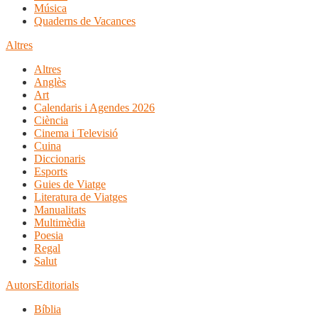
Música
Quaderns de Vacances
Altres
Altres
Anglès
Art
Calendaris i Agendes 2026
Ciència
Cinema i Televisió
Cuina
Diccionaris
Esports
Guies de Viatge
Literatura de Viatges
Manualitats
Multimèdia
Poesia
Regal
Salut
Autors
Editorials
Bíblia