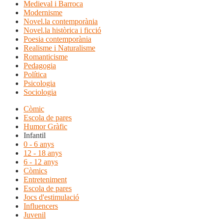
Medieval i Barroca
Modernisme
Novel.la contemporània
Novel.la històrica i ficció
Poesia contemporània
Realisme i Naturalisme
Romanticisme
Pedagogia
Política
Psicologia
Sociologia
Còmic
Escola de pares
Humor Gràfic
Infantil
0 - 6 anys
12 - 18 anys
6 - 12 anys
Còmics
Entreteniment
Escola de pares
Jocs d'estimulació
Influencers
Juvenil