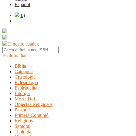
Español
(0)
El nostre catàleg
Espiritualitat
Bíblia
Catequesi
Cristologia
Eclesiologia
Espiritualitat
Litúrgia
Mort i Dol
Objectes Religiosos
Pastoral
Primera Comunió
Religions
Santoral
Teologia