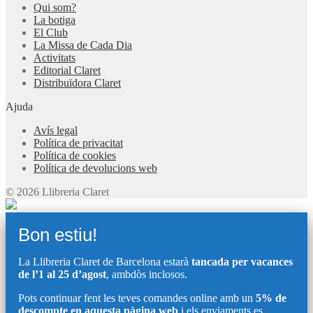
Qui som?
La botiga
El Club
La Missa de Cada Dia
Activitats
Editorial Claret
Distribuïdora Claret
Ajuda
Avís legal
Política de privacitat
Política de cookies
Política de devolucions web
© 2026 Llibreria Claret
Bon estiu!
La Llibreria Claret de Barcelona estarà
tancada per vacances
de l’1 al 25 d’agost
, ambdòs inclosos.
Pots continuar fent les teves comandes online amb un
5% de
descompte en aquesta pàgina web
i els enviaments es