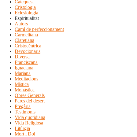
Catequesi
Cristologia
Eclesiologia
Espiritualitat
Autors
Camí de perfeccionament
Carmelitana
Claretiana
Cristocéntrica
Devocionaris
Diversa
Franciscana
Ignaciana
Mariana
Meditacions
Mística
Monàstica
Obres Generals
Pares del desert
Pregària
Testimonis
Vida quotidiana
Vida Religiosa
Litúrgia
Mort i Dol