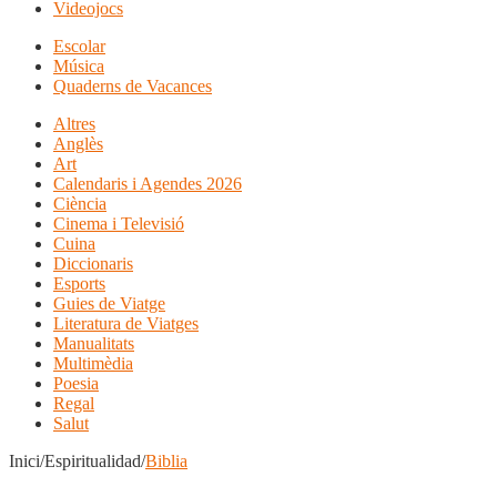
Videojocs
Escolar
Música
Quaderns de Vacances
Altres
Anglès
Art
Calendaris i Agendes 2026
Ciència
Cinema i Televisió
Cuina
Diccionaris
Esports
Guies de Viatge
Literatura de Viatges
Manualitats
Multimèdia
Poesia
Regal
Salut
Inici/Espiritualidad/
Biblia