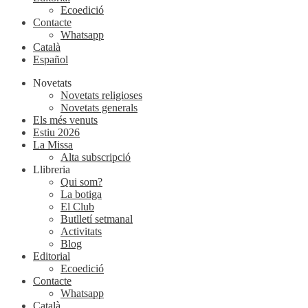
Ecoedició
Contacte
Whatsapp
Català
Español
Novetats
Novetats religioses
Novetats generals
Els més venuts
Estiu 2026
La Missa
Alta subscripció
Llibreria
Qui som?
La botiga
El Club
Butlletí setmanal
Activitats
Blog
Editorial
Ecoedició
Contacte
Whatsapp
Català