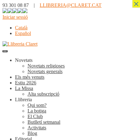
×
93 301 08 87 |
LLIBRERIA@CLARET.CAT
Iniciar sessió
Català
Español
Novetats
Novetats religioses
Novetats generals
Els més venuts
Estiu 2026
La Missa
Alta subscripció
Llibreria
Qui som?
La botiga
El Club
Butlletí setmanal
Activitats
Blog
Editorial