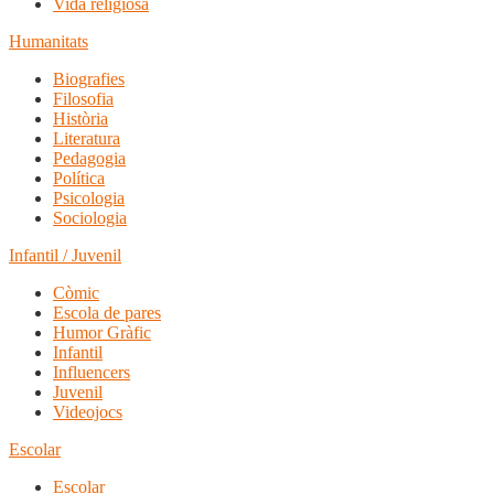
Vida religiosa
Humanitats
Biografies
Filosofia
Història
Literatura
Pedagogia
Política
Psicologia
Sociologia
Infantil / Juvenil
Còmic
Escola de pares
Humor Gràfic
Infantil
Influencers
Juvenil
Videojocs
Escolar
Escolar