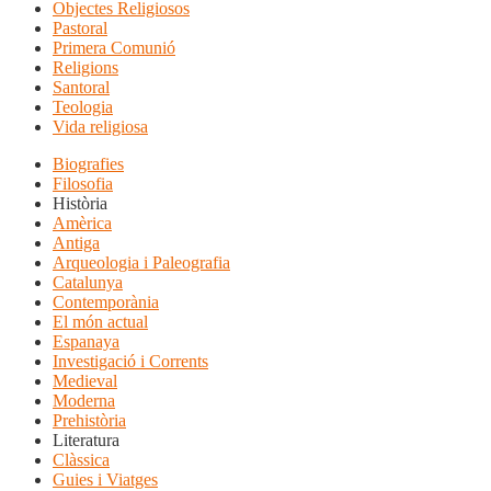
Objectes Religiosos
Pastoral
Primera Comunió
Religions
Santoral
Teologia
Vida religiosa
Biografies
Filosofia
Història
Amèrica
Antiga
Arqueologia i Paleografia
Catalunya
Contemporània
El món actual
Espanaya
Investigació i Corrents
Medieval
Moderna
Prehistòria
Literatura
Clàssica
Guies i Viatges