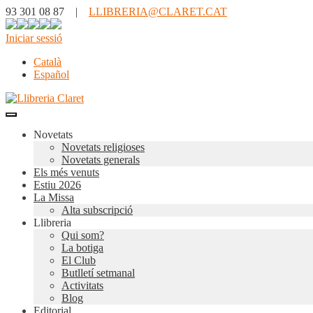
93 301 08 87 |
LLIBRERIA@CLARET.CAT
Iniciar sessió
Català
Español
Novetats
Novetats religioses
Novetats generals
Els més venuts
Estiu 2026
La Missa
Alta subscripció
Llibreria
Qui som?
La botiga
El Club
Butlletí setmanal
Activitats
Blog
Editorial