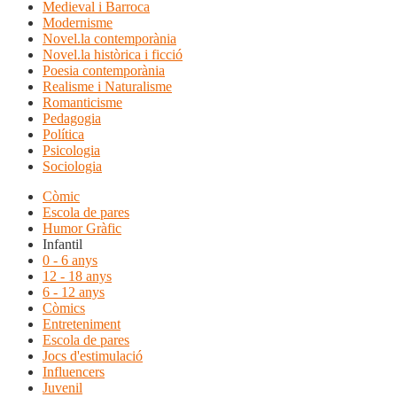
Medieval i Barroca
Modernisme
Novel.la contemporània
Novel.la històrica i ficció
Poesia contemporània
Realisme i Naturalisme
Romanticisme
Pedagogia
Política
Psicologia
Sociologia
Còmic
Escola de pares
Humor Gràfic
Infantil
0 - 6 anys
12 - 18 anys
6 - 12 anys
Còmics
Entreteniment
Escola de pares
Jocs d'estimulació
Influencers
Juvenil