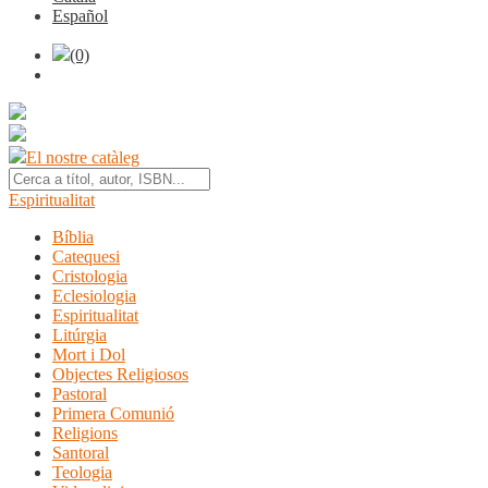
Español
(0)
El nostre catàleg
Espiritualitat
Bíblia
Catequesi
Cristologia
Eclesiologia
Espiritualitat
Litúrgia
Mort i Dol
Objectes Religiosos
Pastoral
Primera Comunió
Religions
Santoral
Teologia