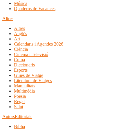
Música
Quaderns de Vacances
Altres
Altres
Anglès
Art
Calendaris i Agendes 2026
Ciència
Cinema i Televisió
Cuina
Diccionaris
Esports
Guies de Viatge
Literatura de Viatges
Manualitats
Multimèdia
Poesia
Regal
Salut
Autors
Editorials
Bíblia