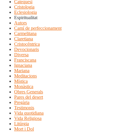
Catequesi
Cristologia
Eclesiologia
Espiritualitat
Autors
Camí de perfeccionament
Carmelitana
Claretiana
Cristocéntrica
Devocionaris
Diversa
Franciscana
Ignaciana
Mariana
Meditacions
Mística
Monàstica
Obres Generals
Pares del desert
Pregària
Testimonis
Vida quotidiana
Vida Religiosa
Litúrgia
Mort i Dol