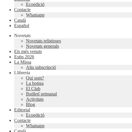
Ecoedició
Contacte
Whatsapp
Català
Español
Novetats
Novetats religioses
Novetats generals
Els més venuts
Estiu 2026
La Missa
Alta subscripció
Llibreria
Qui som?
La botiga
El Club
Butlletí setmanal
Activitats
Blog
Editorial
Ecoedició
Contacte
Whatsapp
Català