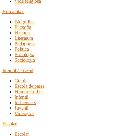
Vida religiosa
Humanitats
Biografies
Filosofia
Història
Literatura
Pedagogia
Política
Psicologia
Sociologia
Infantil / Juvenil
Còmic
Escola de pares
Humor Gràfic
Infantil
Influencers
Juvenil
Videojocs
Escolar
Escolar