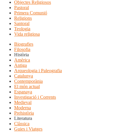
Objectes Religiosos
Pastoral
Primera Comunió
Religions
Santoral
Teologia
Vida religiosa
Biografies
Filosofia
Història
Amèrica
Antiga
Arqueologia i Paleografia
Catalunya
Contemporània
El món actual
Espanaya
Investigació i Corrents
Medieval
Moderna
Prehistòria
Literatura
Clàssica
Guies i Viatges