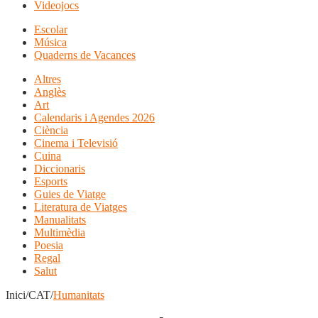
Videojocs
Escolar
Música
Quaderns de Vacances
Altres
Anglès
Art
Calendaris i Agendes 2026
Ciència
Cinema i Televisió
Cuina
Diccionaris
Esports
Guies de Viatge
Literatura de Viatges
Manualitats
Multimèdia
Poesia
Regal
Salut
Inici/CAT/
Humanitats