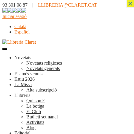
×
93 301 08 87 |
LLIBRERIA@CLARET.CAT
Iniciar sessió
Català
Español
Novetats
Novetats religioses
Novetats generals
Els més venuts
Estiu 2026
La Missa
Alta subscripció
Llibreria
Qui som?
La botiga
El Club
Butlletí setmanal
Activitats
Blog
Editorial