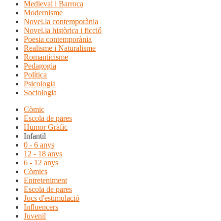
Medieval i Barroca
Modernisme
Novel.la contemporània
Novel.la històrica i ficció
Poesia contemporània
Realisme i Naturalisme
Romanticisme
Pedagogia
Política
Psicologia
Sociologia
Còmic
Escola de pares
Humor Gràfic
Infantil
0 - 6 anys
12 - 18 anys
6 - 12 anys
Còmics
Entreteniment
Escola de pares
Jocs d'estimulació
Influencers
Juvenil