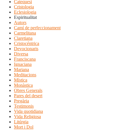
Catequesi
Cristologia
Eclesiologia
Espiritualitat
Autors
Camí de perfeccionament
Carmelitana
Claretiana
Cristocéntrica
Devocionaris
Diversa
Franciscana
Ignaciana
Mariana
Meditacions
Mística
Monàstica
Obres Generals
Pares del desert
Pregària
Testimonis
Vida quotidiana
Vida Religiosa
Litúrgia
Mort i Dol