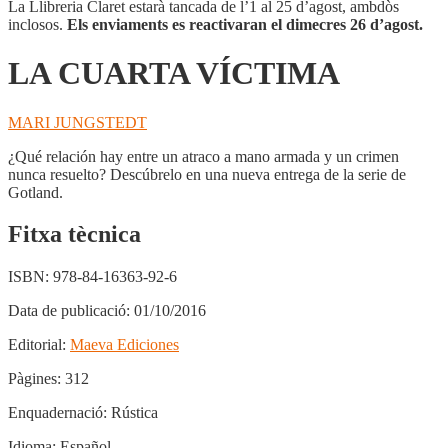
La Llibreria Claret estarà tancada de l’1 al 25 d’agost, ambdòs
inclosos.
Els enviaments es reactivaran el dimecres 26 d’agost.
LA CUARTA VÍCTIMA
MARI JUNGSTEDT
¿Qué relación hay entre un atraco a mano armada y un crimen
nunca resuelto? Descúbrelo en una nueva entrega de la serie de
Gotland.
Fitxa tècnica
ISBN:
978-84-16363-92-6
Data de publicació:
01/10/2016
Editorial:
Maeva Ediciones
Pàgines:
312
Enquadernació:
Rústica
Idioma:
Español