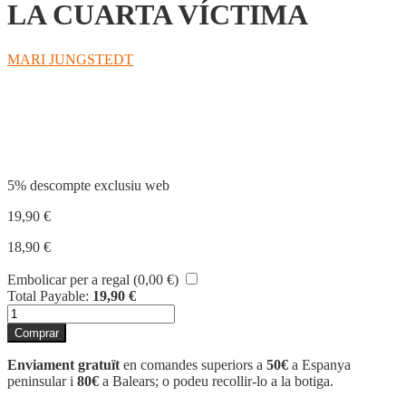
LA CUARTA VÍCTIMA
MARI JUNGSTEDT
Compartir
5% descompte exclusiu web
19,90
€
18,90
€
Embolicar per a regal (
0,00
€
)
Total Payable:
19,90
€
quantitat
de
Comprar
LA
CUARTA
Enviament gratuït
en comandes superiors a
50€
a Espanya
VÍCTIMA
peninsular i
80€
a Balears; o podeu recollir-lo a la botiga.