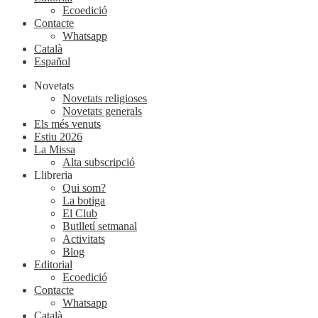
Ecoedició
Contacte
Whatsapp
Català
Español
Novetats
Novetats religioses
Novetats generals
Els més venuts
Estiu 2026
La Missa
Alta subscripció
Llibreria
Qui som?
La botiga
El Club
Butlletí setmanal
Activitats
Blog
Editorial
Ecoedició
Contacte
Whatsapp
Català