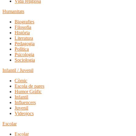
Vida religiosa
Humanitats
Biografies
Filosofia
Història
Literatura
Pedagogia
Política
Psicologia
Sociologia
Infantil / Juvenil
Còmic
Escola de pares
Humor Gràfic
Infantil
Influencers
Juvenil
Videojocs
Escolar
Escolar