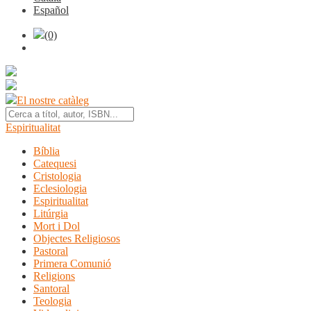
Español
(0)
El nostre catàleg
Espiritualitat
Bíblia
Catequesi
Cristologia
Eclesiologia
Espiritualitat
Litúrgia
Mort i Dol
Objectes Religiosos
Pastoral
Primera Comunió
Religions
Santoral
Teologia