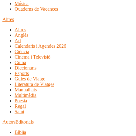
Música
Quaderns de Vacances
Altres
Altres
Anglès
Art
Calendaris i Agendes 2026
Ciència
Cinema i Televisió
Cuina
Diccionaris
Esports
Guies de Viatge
Literatura de Viatges
Manualitats
Multimèdia
Poesia
Regal
Salut
Autors
Editorials
Bíblia