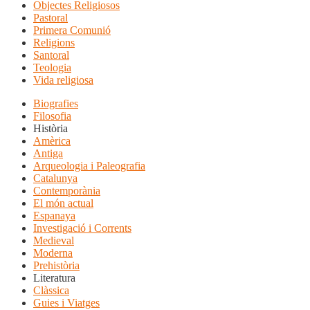
Objectes Religiosos
Pastoral
Primera Comunió
Religions
Santoral
Teologia
Vida religiosa
Biografies
Filosofia
Història
Amèrica
Antiga
Arqueologia i Paleografia
Catalunya
Contemporània
El món actual
Espanaya
Investigació i Corrents
Medieval
Moderna
Prehistòria
Literatura
Clàssica
Guies i Viatges