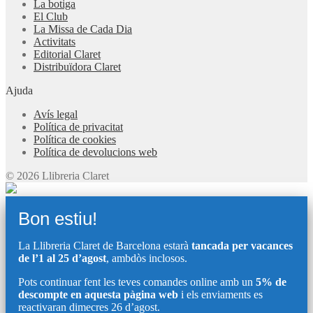
La botiga
El Club
La Missa de Cada Dia
Activitats
Editorial Claret
Distribuïdora Claret
Ajuda
Avís legal
Política de privacitat
Política de cookies
Política de devolucions web
© 2026 Llibreria Claret
Bon estiu!
La Llibreria Claret de Barcelona estarà
tancada per vacances
de l’1 al 25 d’agost
, ambdòs inclosos.
Pots continuar fent les teves comandes online amb un
5% de
descompte en aquesta pàgina web
i els enviaments es
reactivaran dimecres 26 d’agost.