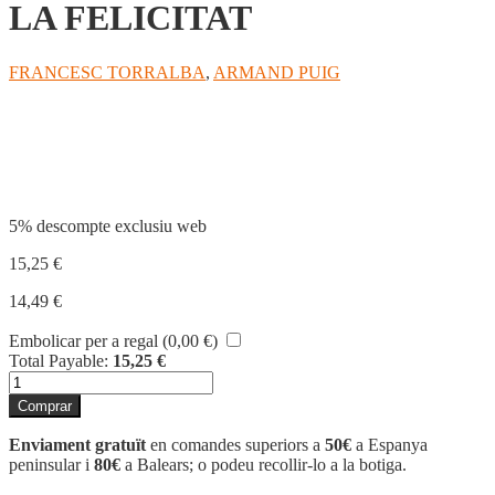
LA FELICITAT
FRANCESC TORRALBA
,
ARMAND PUIG
Compartir
5% descompte exclusiu web
15,25
€
14,49
€
Embolicar per a regal (
0,00
€
)
Total Payable:
15,25
€
quantitat
de
Comprar
LA
FELICITAT
Enviament gratuït
en comandes superiors a
50€
a Espanya
peninsular i
80€
a Balears; o podeu recollir-lo a la botiga.