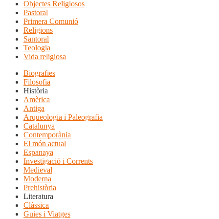
Objectes Religiosos
Pastoral
Primera Comunió
Religions
Santoral
Teologia
Vida religiosa
Biografies
Filosofia
Història
Amèrica
Antiga
Arqueologia i Paleografia
Catalunya
Contemporània
El món actual
Espanaya
Investigació i Corrents
Medieval
Moderna
Prehistòria
Literatura
Clàssica
Guies i Viatges