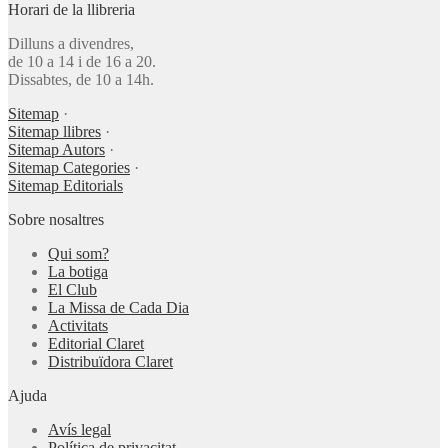
Horari de la llibreria
Dilluns a divendres,
de 10 a 14 i de 16 a 20.
Dissabtes, de 10 a 14h.
Sitemap
·
Sitemap llibres
·
Sitemap Autors
·
Sitemap Categories
·
Sitemap Editorials
Sobre nosaltres
Qui som?
La botiga
El Club
La Missa de Cada Dia
Activitats
Editorial Claret
Distribuïdora Claret
Ajuda
Avís legal
Política de privacitat