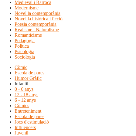
Medieval i Barroca
Modernisme
Novel.la contemporània
Novel.la històrica i ficció
Poesia contemporània
Realisme i Naturalisme
Romanticisme
Pedagogia
Política
Psicologia
Sociologia
Còmic
Escola de pares
Humor Gràfic
Infantil
0 - 6 anys
12 - 18 anys
6 - 12 anys
Còmics
Entreteniment
Escola de pares
Jocs d'estimulació
Influencers
Juvenil