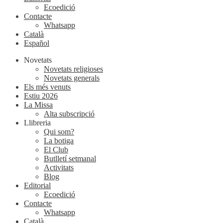
Ecoedició
Contacte
Whatsapp
Català
Español
Novetats
Novetats religioses
Novetats generals
Els més venuts
Estiu 2026
La Missa
Alta subscripció
Llibreria
Qui som?
La botiga
El Club
Butlletí setmanal
Activitats
Blog
Editorial
Ecoedició
Contacte
Whatsapp
Català