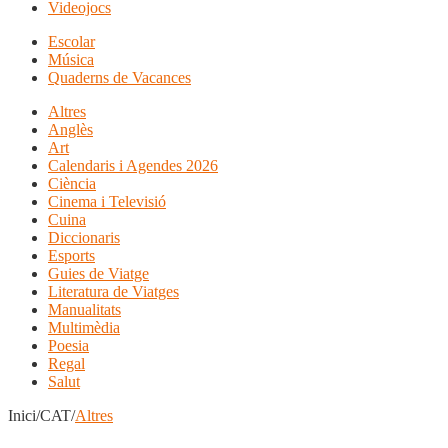
Videojocs
Escolar
Música
Quaderns de Vacances
Altres
Anglès
Art
Calendaris i Agendes 2026
Ciència
Cinema i Televisió
Cuina
Diccionaris
Esports
Guies de Viatge
Literatura de Viatges
Manualitats
Multimèdia
Poesia
Regal
Salut
Inici/CAT/
Altres