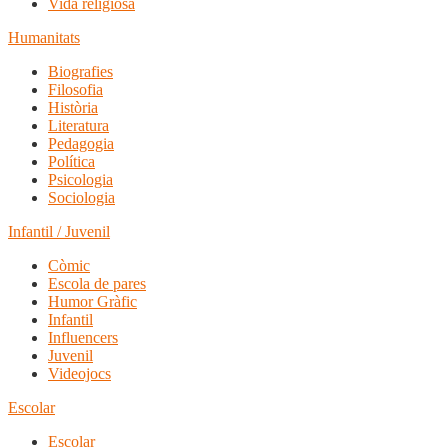
Vida religiosa
Humanitats
Biografies
Filosofia
Història
Literatura
Pedagogia
Política
Psicologia
Sociologia
Infantil / Juvenil
Còmic
Escola de pares
Humor Gràfic
Infantil
Influencers
Juvenil
Videojocs
Escolar
Escolar