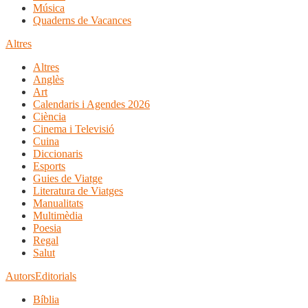
Música
Quaderns de Vacances
Altres
Altres
Anglès
Art
Calendaris i Agendes 2026
Ciència
Cinema i Televisió
Cuina
Diccionaris
Esports
Guies de Viatge
Literatura de Viatges
Manualitats
Multimèdia
Poesia
Regal
Salut
Autors
Editorials
Bíblia