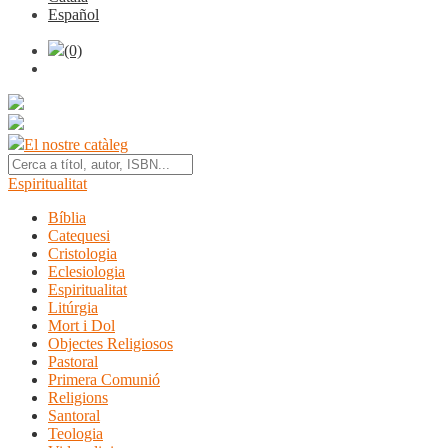
Español
(0)
El nostre catàleg
Espiritualitat
Bíblia
Catequesi
Cristologia
Eclesiologia
Espiritualitat
Litúrgia
Mort i Dol
Objectes Religiosos
Pastoral
Primera Comunió
Religions
Santoral
Teologia