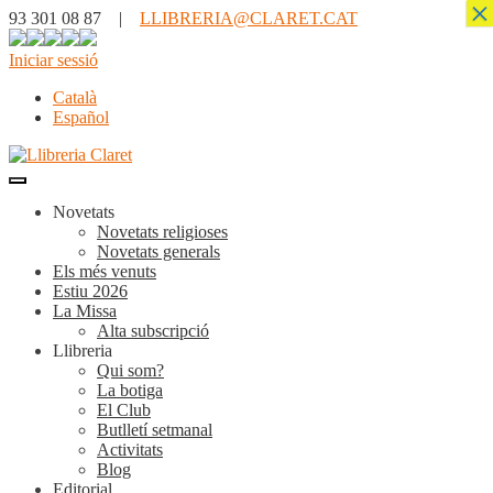
×
93 301 08 87 |
LLIBRERIA@CLARET.CAT
Iniciar sessió
Català
Español
Novetats
Novetats religioses
Novetats generals
Els més venuts
Estiu 2026
La Missa
Alta subscripció
Llibreria
Qui som?
La botiga
El Club
Butlletí setmanal
Activitats
Blog
Editorial