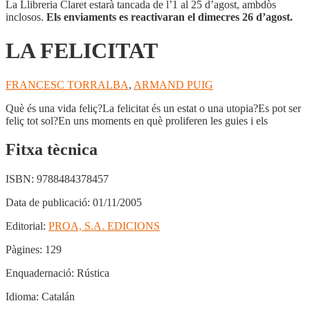
La Llibreria Claret estarà tancada de l’1 al 25 d’agost, ambdòs
inclosos.
Els enviaments es reactivaran el dimecres 26 d’agost.
LA FELICITAT
FRANCESC TORRALBA
,
ARMAND PUIG
Què és una vida feliç?La felicitat és un estat o una utopia?Es pot ser
feliç tot sol?En uns moments en què proliferen les guies i els
Fitxa tècnica
ISBN:
9788484378457
Data de publicació:
01/11/2005
Editorial:
PROA, S.A. EDICIONS
Pàgines:
129
Enquadernació:
Rústica
Idioma:
Catalán