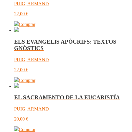
PUIG, ARMAND
22,00
€
Comprar
ELS EVANGELIS APÒCRIFS: TEXTOS
GNÒSTICS
PUIG, ARMAND
22,00
€
Comprar
EL SACRAMENTO DE LA EUCARISTÍA
PUIG, ARMAND
20,00
€
Comprar