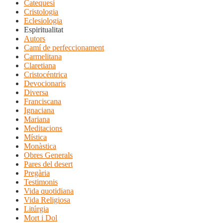
Catequesi
Cristologia
Eclesiologia
Espiritualitat
Autors
Camí de perfeccionament
Carmelitana
Claretiana
Cristocéntrica
Devocionaris
Diversa
Franciscana
Ignaciana
Mariana
Meditacions
Mística
Monàstica
Obres Generals
Pares del desert
Pregària
Testimonis
Vida quotidiana
Vida Religiosa
Litúrgia
Mort i Dol