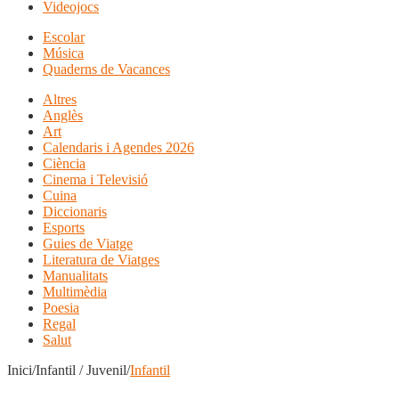
Videojocs
Escolar
Música
Quaderns de Vacances
Altres
Anglès
Art
Calendaris i Agendes 2026
Ciència
Cinema i Televisió
Cuina
Diccionaris
Esports
Guies de Viatge
Literatura de Viatges
Manualitats
Multimèdia
Poesia
Regal
Salut
Inici/Infantil / Juvenil/
Infantil