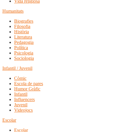
Vida religiosa
Humanitats
Biografies
Filosofia
Història
Literatura
Pedagogia
Política
Psicologia
Sociologia
Infantil / Juvenil
Còmic
Escola de pares
Humor Gràfic
Infantil
Influencers
Juvenil
Videojocs
Escolar
Escolar