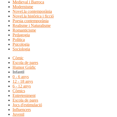
Medieval i Barroca
Modernisme
Novel.la contemporània
Novel.la històrica i ficció
Poesia contemporània
Realisme i Naturalisme
Romanticisme
Pedagogia
Política
Psicologia
Sociologia
Còmic
Escola de pares
Humor Gràfic
Infantil
0 - 6 anys
12 - 18 anys
6 - 12 anys
Còmics
Entreteniment
Escola de pares
Jocs d'estimulació
Influencers
Juvenil