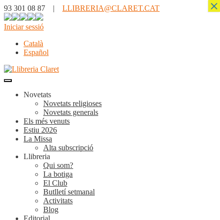
×
93 301 08 87 |
LLIBRERIA@CLARET.CAT
Iniciar sessió
Català
Español
Novetats
Novetats religioses
Novetats generals
Els més venuts
Estiu 2026
La Missa
Alta subscripció
Llibreria
Qui som?
La botiga
El Club
Butlletí setmanal
Activitats
Blog
Editorial