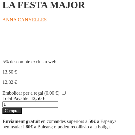
LA FESTA MAJOR
ANNA CANYELLES
Compartir
5% descompte exclusiu web
13,50
€
12,82
€
Embolicar per a regal (
0,00
€
)
Total Payable:
13,50
€
quantitat
de
Comprar
LA
FESTA
Enviament gratuït
en comandes superiors a
50€
a Espanya
MAJOR
peninsular i
80€
a Balears; o podeu recollir-lo a la botiga.