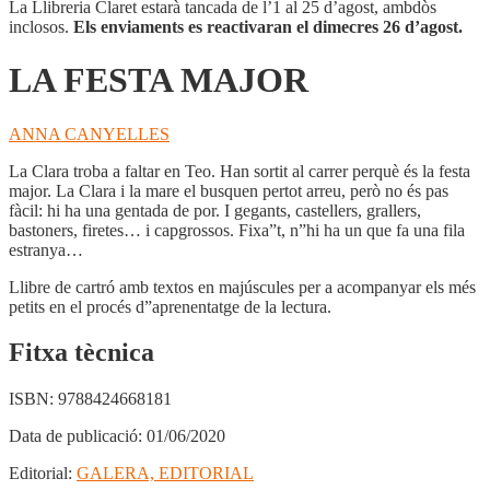
La Llibreria Claret estarà tancada de l’1 al 25 d’agost, ambdòs
inclosos.
Els enviaments es reactivaran el dimecres 26 d’agost.
LA FESTA MAJOR
ANNA CANYELLES
La Clara troba a faltar en Teo. Han sortit al carrer perquè és la festa
major. La Clara i la mare el busquen pertot arreu, però no és pas
fàcil: hi ha una gentada de por. I gegants, castellers, grallers,
bastoners, firetes… i capgrossos. Fixa”t, n”hi ha un que fa una fila
estranya…
Llibre de cartró amb textos en majúscules per a acompanyar els més
petits en el procés d”aprenentatge de la lectura.
Fitxa tècnica
ISBN:
9788424668181
Data de publicació:
01/06/2020
Editorial:
GALERA, EDITORIAL