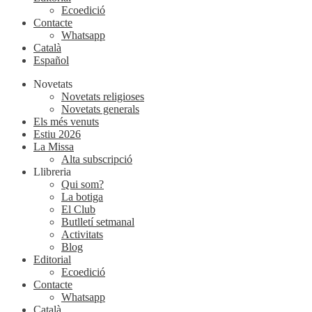
Ecoedició
Contacte
Whatsapp
Català
Español
Novetats
Novetats religioses
Novetats generals
Els més venuts
Estiu 2026
La Missa
Alta subscripció
Llibreria
Qui som?
La botiga
El Club
Butlletí setmanal
Activitats
Blog
Editorial
Ecoedició
Contacte
Whatsapp
Català