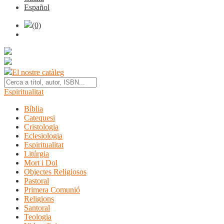
Español
(0)
El nostre catàleg
Espiritualitat
Bíblia
Catequesi
Cristologia
Eclesiologia
Espiritualitat
Litúrgia
Mort i Dol
Objectes Religiosos
Pastoral
Primera Comunió
Religions
Santoral
Teologia