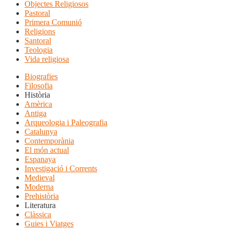
Objectes Religiosos
Pastoral
Primera Comunió
Religions
Santoral
Teologia
Vida religiosa
Biografies
Filosofia
Història
Amèrica
Antiga
Arqueologia i Paleografia
Catalunya
Contemporània
El món actual
Espanaya
Investigació i Corrents
Medieval
Moderna
Prehistòria
Literatura
Clàssica
Guies i Viatges