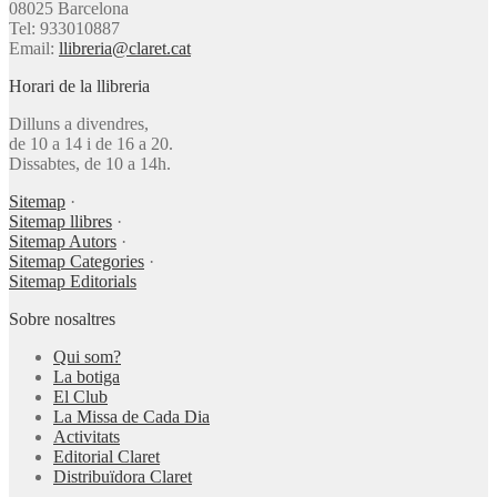
08025 Barcelona
Tel: 933010887
Email:
llibreria@claret.cat
Horari de la llibreria
Dilluns a divendres,
de 10 a 14 i de 16 a 20.
Dissabtes, de 10 a 14h.
Sitemap
·
Sitemap llibres
·
Sitemap Autors
·
Sitemap Categories
·
Sitemap Editorials
Sobre nosaltres
Qui som?
La botiga
El Club
La Missa de Cada Dia
Activitats
Editorial Claret
Distribuïdora Claret