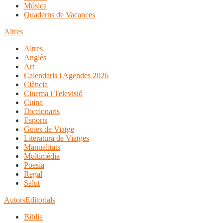
Música
Quaderns de Vacances
Altres
Altres
Anglès
Art
Calendaris i Agendes 2026
Ciència
Cinema i Televisió
Cuina
Diccionaris
Esports
Guies de Viatge
Literatura de Viatges
Manualitats
Multimèdia
Poesia
Regal
Salut
Autors
Editorials
Bíblia