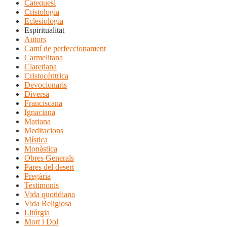
Catequesi
Cristologia
Eclesiologia
Espiritualitat
Autors
Camí de perfeccionament
Carmelitana
Claretiana
Cristocéntrica
Devocionaris
Diversa
Franciscana
Ignaciana
Mariana
Meditacions
Mística
Monàstica
Obres Generals
Pares del desert
Pregària
Testimonis
Vida quotidiana
Vida Religiosa
Litúrgia
Mort i Dol