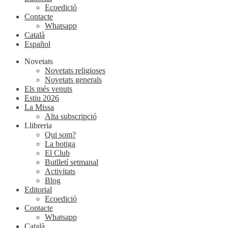
Ecoedició
Contacte
Whatsapp
Català
Español
Novetats
Novetats religioses
Novetats generals
Els més venuts
Estiu 2026
La Missa
Alta subscripció
Llibreria
Qui som?
La botiga
El Club
Butlletí setmanal
Activitats
Blog
Editorial
Ecoedició
Contacte
Whatsapp
Català