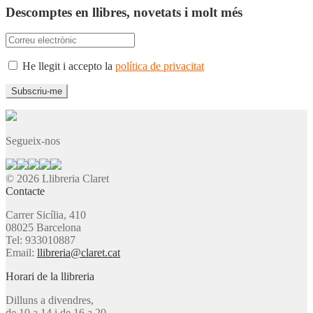
Descomptes en llibres, novetats i molt més
He llegit i accepto la
política de privacitat
Segueix-nos
© 2026 Llibreria Claret
Contacte
Carrer Sicília, 410
08025 Barcelona
Tel: 933010887
Email:
llibreria@claret.cat
Horari de la llibreria
Dilluns a divendres,
de 10 a 14 i de 16 a 20.