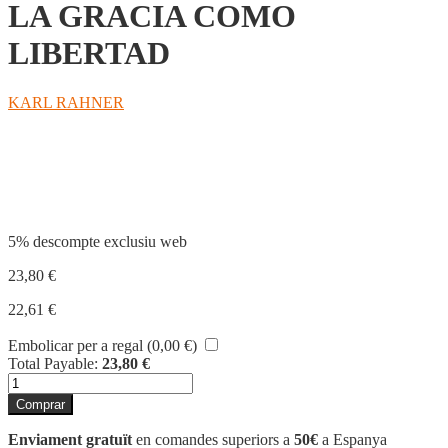
LA GRACIA COMO
LIBERTAD
KARL RAHNER
Compartir
5% descompte exclusiu web
23,80
€
22,61
€
Embolicar per a regal (
0,00
€
)
Total Payable:
23,80
€
quantitat
de
Comprar
LA
GRACIA
Enviament gratuït
en comandes superiors a
50€
a Espanya