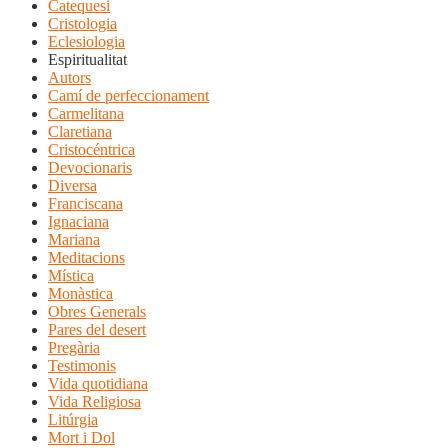
Catequesi
Cristologia
Eclesiologia
Espiritualitat
Autors
Camí de perfeccionament
Carmelitana
Claretiana
Cristocéntrica
Devocionaris
Diversa
Franciscana
Ignaciana
Mariana
Meditacions
Mística
Monàstica
Obres Generals
Pares del desert
Pregària
Testimonis
Vida quotidiana
Vida Religiosa
Litúrgia
Mort i Dol