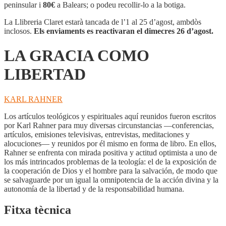
COMO
peninsular i
80€
a Balears; o podeu recollir-lo a la botiga.
LIBERTAD
La Llibreria Claret estarà tancada de l’1 al 25 d’agost, ambdòs
inclosos.
Els enviaments es reactivaran el dimecres 26 d’agost.
LA GRACIA COMO
LIBERTAD
KARL RAHNER
Los artículos teológicos y espirituales aquí reunidos fueron escritos
por Karl Rahner para muy diversas circunstancias —conferencias,
artículos, emisiones televisivas, entrevistas, meditaciones y
alocuciones— y reunidos por él mismo en forma de libro. En ellos,
Rahner se enfrenta con mirada positiva y actitud optimista a uno de
los más intrincados problemas de la teología: el de la exposición de
la cooperación de Dios y el hombre para la salvación, de modo que
se salvaguarde por un igual la omnipotencia de la acción divina y la
autonomía de la libertad y de la responsabilidad humana.
Fitxa tècnica