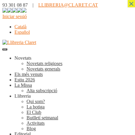
×
93 301 08 87 |
LLIBRERIA@CLARET.CAT
Iniciar sessió
Català
Español
Novetats
Novetats religioses
Novetats generals
Els més venuts
Estiu 2026
La Missa
Alta subscripció
Llibreria
Qui som?
La botiga
El Club
Butlletí setmanal
Activitats
Blog
Editorial