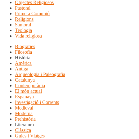
Objectes Religiosos
Pastoral
Primera Comunió
Religions
Santoral
Teologia
Vida religiosa
Biografies
Filosofia
Història
Amèrica
Antiga
Arqueologia i Paleografia
Catalunya
Contemporània
El món actual
Espanaya
Investigació i Corrents
Medieval
Moderna
Prehistòria
Literatura
Clàssica
Guies i Viatges