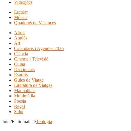
Videojocs
Escolar
Música
Quaderns de Vacances
Altres
Anglès
Art
Calendaris i Agendes 2026
Ciència
Cinema i Televisió
Cuina
Diccionaris
Esports
Guies de Viatge
Literatura de Viatges
Manualitats
Multimèdia
Poesia
Regal
Salut
Inici/Espiritualitat/
Teologia