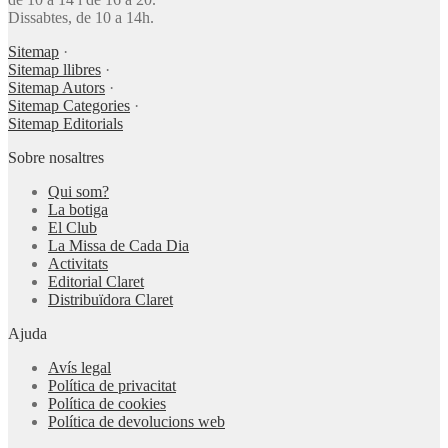
Dissabtes, de 10 a 14h.
Sitemap
·
Sitemap llibres
·
Sitemap Autors
·
Sitemap Categories
·
Sitemap Editorials
Sobre nosaltres
Qui som?
La botiga
El Club
La Missa de Cada Dia
Activitats
Editorial Claret
Distribuïdora Claret
Ajuda
Avís legal
Política de privacitat
Política de cookies
Política de devolucions web