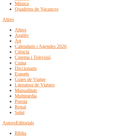
Música
Quaderns de Vacances
Altres
Altres
Anglès
Art
Calendaris i Agendes 2026
Ciència
Cinema i Televisió
Cuina
Diccionaris
Esports
Guies de Viatge
Literatura de Viatges
Manualitats
Multimèdia
Poesia
Regal
Salut
Autors
Editorials
Bíblia