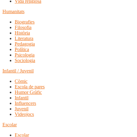
Vida religiosa
Humanitats
Biografies
Filosofia
Història
Literatura
Pedagogia
Política
Psicologia
Sociologia
Infantil / Juvenil
Còmic
Escola de pares
Humor Gràfic
Infantil
Influencers
Juvenil
Videojocs
Escolar
Escolar