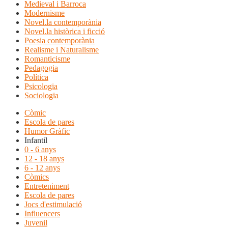
Medieval i Barroca
Modernisme
Novel.la contemporània
Novel.la històrica i ficció
Poesia contemporània
Realisme i Naturalisme
Romanticisme
Pedagogia
Política
Psicologia
Sociologia
Còmic
Escola de pares
Humor Gràfic
Infantil
0 - 6 anys
12 - 18 anys
6 - 12 anys
Còmics
Entreteniment
Escola de pares
Jocs d'estimulació
Influencers
Juvenil