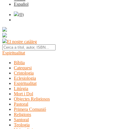
Español
(0)
El nostre catàleg
Espiritualitat
Bíblia
Catequesi
Cristologia
Eclesiologia
Espiritualitat
Litúrgia
Mort i Dol
Objectes Religiosos
Pastoral
Primera Comunió
Religions
Santoral
Teologia