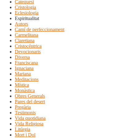
Catequesi
Cristologia
Eclesiologia
Espiritualitat
Autors
Camí de perfeccionament
Carmelitana
Claretiana
Cristocéntrica
Devocionaris
Diversa
Franciscana
Ignaciana
Mariana
Meditacions
Mística
Monàstica
Obres Generals
Pares del desert
Pregària
Testimonis
Vida quotidiana
Vida Religiosa
Litúrgia
Mort i Dol