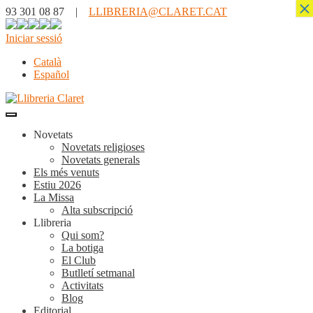
×
93 301 08 87 |
LLIBRERIA@CLARET.CAT
Iniciar sessió
Català
Español
Novetats
Novetats religioses
Novetats generals
Els més venuts
Estiu 2026
La Missa
Alta subscripció
Llibreria
Qui som?
La botiga
El Club
Butlletí setmanal
Activitats
Blog
Editorial