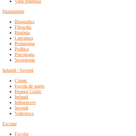
Vida religiosa
Humanitats
Biografies
Filosofia
Història
Literatura
Pedagogia
Política
Psicologia
Sociologia
Infantil / Juvenil
Còmic
Escola de pares
Humor Gràfic
Infantil
Influencers
Juvenil
Videojocs
Escolar
Escolar