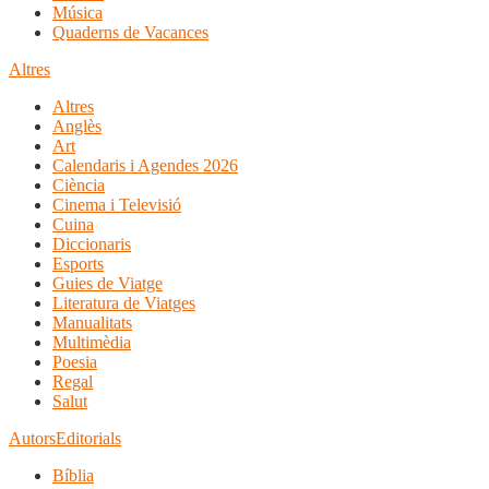
Música
Quaderns de Vacances
Altres
Altres
Anglès
Art
Calendaris i Agendes 2026
Ciència
Cinema i Televisió
Cuina
Diccionaris
Esports
Guies de Viatge
Literatura de Viatges
Manualitats
Multimèdia
Poesia
Regal
Salut
Autors
Editorials
Bíblia