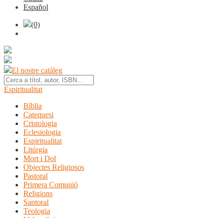
Español
(0)
El nostre catàleg
Espiritualitat
Bíblia
Catequesi
Cristologia
Eclesiologia
Espiritualitat
Litúrgia
Mort i Dol
Objectes Religiosos
Pastoral
Primera Comunió
Religions
Santoral
Teologia