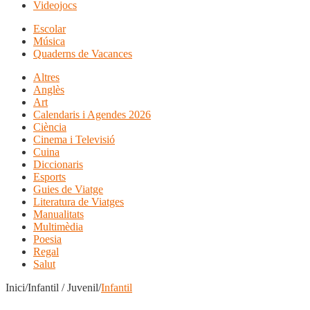
Videojocs
Escolar
Música
Quaderns de Vacances
Altres
Anglès
Art
Calendaris i Agendes 2026
Ciència
Cinema i Televisió
Cuina
Diccionaris
Esports
Guies de Viatge
Literatura de Viatges
Manualitats
Multimèdia
Poesia
Regal
Salut
Inici/Infantil / Juvenil/
Infantil