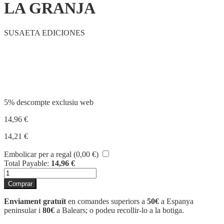
LA GRANJA
SUSAETA EDICIONES
Compartir
5% descompte exclusiu web
14,96
€
14,21
€
Embolicar per a regal (
0,00
€
)
Total Payable:
14,96
€
quantitat
de
Comprar
LA
GRANJA
Enviament gratuït
en comandes superiors a
50€
a Espanya
peninsular i
80€
a Balears; o podeu recollir-lo a la botiga.