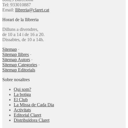
Tel: 933010887
Email:
llibreria@claret.cat
Horari de la llibreria
Dilluns a divendres,
de 10 a 14 i de 16 a 20.
Dissabtes, de 10 a 14h.
Sitemap
·
Sitemap llibres
·
Sitemap Autors
·
Sitemap Categories
·
Sitemap Editorials
Sobre nosaltres
Qui som?
La botiga
El Club
La Missa de Cada Dia
Activitats
Editorial Claret
Distribuïdora Claret