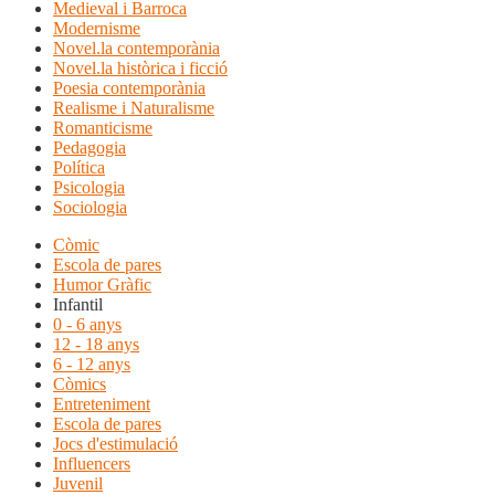
Medieval i Barroca
Modernisme
Novel.la contemporània
Novel.la històrica i ficció
Poesia contemporània
Realisme i Naturalisme
Romanticisme
Pedagogia
Política
Psicologia
Sociologia
Còmic
Escola de pares
Humor Gràfic
Infantil
0 - 6 anys
12 - 18 anys
6 - 12 anys
Còmics
Entreteniment
Escola de pares
Jocs d'estimulació
Influencers
Juvenil