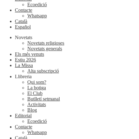
Ecoedició
Contacte
Whatsapp
Català
Español
Novetats
Novetats religioses
Novetats generals
Els més venuts
Estiu 2026
La Missa
Alta subscripció
Llibreria
Qui som?
La botiga
El Club
Butlletí setmanal
Activitats
Blog
Editorial
Ecoedició
Contacte
Whatsapp
Català