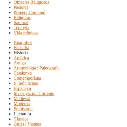
Objectes Religiosos
Pastoral
Primera Comunió
Religions
Santoral
Teologia
Vida religiosa
Biografies
Filosofia
Història
Amèrica
Antiga
Arqueologia i Paleografia
Catalunya
Contemporània
El món actual
Espanaya
Investigació i Corrents
Medieval
Moderna
Prehistòria
Literatura
Clàssica
Guies i Viatges