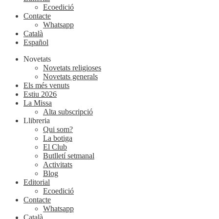
Ecoedició
Contacte
Whatsapp
Català
Español
Novetats
Novetats religioses
Novetats generals
Els més venuts
Estiu 2026
La Missa
Alta subscripció
Llibreria
Qui som?
La botiga
El Club
Butlletí setmanal
Activitats
Blog
Editorial
Ecoedició
Contacte
Whatsapp
Català