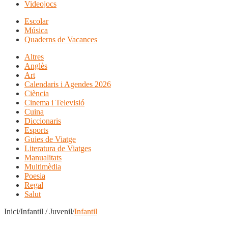
Videojocs
Escolar
Música
Quaderns de Vacances
Altres
Anglès
Art
Calendaris i Agendes 2026
Ciència
Cinema i Televisió
Cuina
Diccionaris
Esports
Guies de Viatge
Literatura de Viatges
Manualitats
Multimèdia
Poesia
Regal
Salut
Inici/Infantil / Juvenil/
Infantil