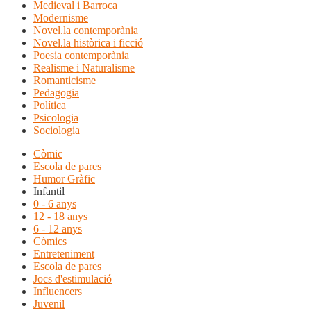
Medieval i Barroca
Modernisme
Novel.la contemporània
Novel.la històrica i ficció
Poesia contemporània
Realisme i Naturalisme
Romanticisme
Pedagogia
Política
Psicologia
Sociologia
Còmic
Escola de pares
Humor Gràfic
Infantil
0 - 6 anys
12 - 18 anys
6 - 12 anys
Còmics
Entreteniment
Escola de pares
Jocs d'estimulació
Influencers
Juvenil