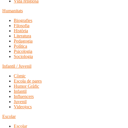
Vida religiosa
Humanitats
Biografies
Filosofia
Història
Literatura
Pedagogia
Política
Psicologia
Sociologia
Infantil / Juvenil
Còmic
Escola de pares
Humor Gràfic
Infantil
Influencers
Juvenil
Videojocs
Escolar
Escolar