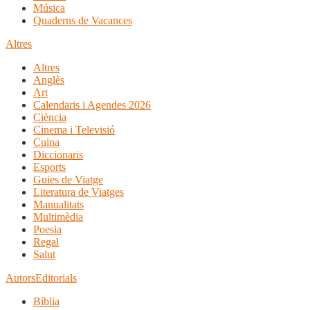
Música
Quaderns de Vacances
Altres
Altres
Anglès
Art
Calendaris i Agendes 2026
Ciència
Cinema i Televisió
Cuina
Diccionaris
Esports
Guies de Viatge
Literatura de Viatges
Manualitats
Multimèdia
Poesia
Regal
Salut
Autors
Editorials
Bíblia