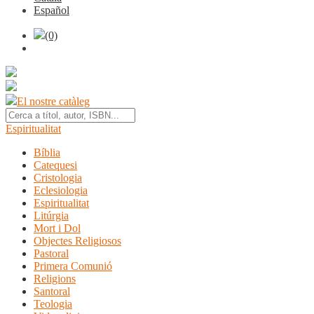
Español
(0)
El nostre catàleg
Espiritualitat
Bíblia
Catequesi
Cristologia
Eclesiologia
Espiritualitat
Litúrgia
Mort i Dol
Objectes Religiosos
Pastoral
Primera Comunió
Religions
Santoral
Teologia