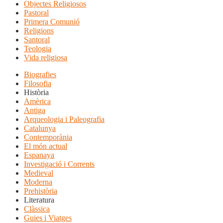
Objectes Religiosos
Pastoral
Primera Comunió
Religions
Santoral
Teologia
Vida religiosa
Biografies
Filosofia
Història
Amèrica
Antiga
Arqueologia i Paleografia
Catalunya
Contemporània
El món actual
Espanaya
Investigació i Corrents
Medieval
Moderna
Prehistòria
Literatura
Clàssica
Guies i Viatges