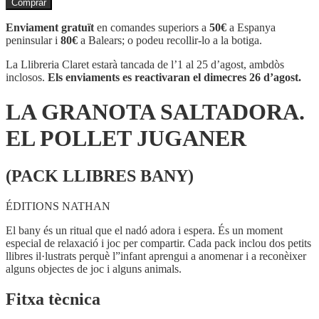
Comprar
LA
GRANOTA
Enviament gratuït
en comandes superiors a
50€
a Espanya
SALTADORA.
peninsular i
80€
a Balears; o podeu recollir-lo a la botiga.
EL
POLLET
La Llibreria Claret estarà tancada de l’1 al 25 d’agost, ambdòs
JUGANER
inclosos.
Els enviaments es reactivaran el dimecres 26 d’agost.
LA GRANOTA SALTADORA.
EL POLLET JUGANER
(PACK LLIBRES BANY)
ÉDITIONS NATHAN
El bany és un ritual que el nadó adora i espera. És un moment
especial de relaxació i joc per compartir. Cada pack inclou dos petits
llibres il·lustrats perquè l”infant aprengui a anomenar i a reconèixer
alguns objectes de joc i alguns animals.
Fitxa tècnica