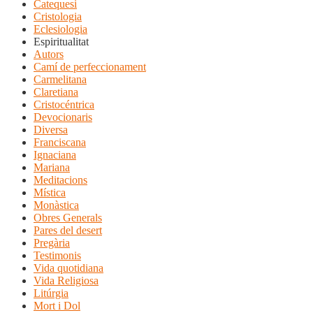
Catequesi
Cristologia
Eclesiologia
Espiritualitat
Autors
Camí de perfeccionament
Carmelitana
Claretiana
Cristocéntrica
Devocionaris
Diversa
Franciscana
Ignaciana
Mariana
Meditacions
Mística
Monàstica
Obres Generals
Pares del desert
Pregària
Testimonis
Vida quotidiana
Vida Religiosa
Litúrgia
Mort i Dol