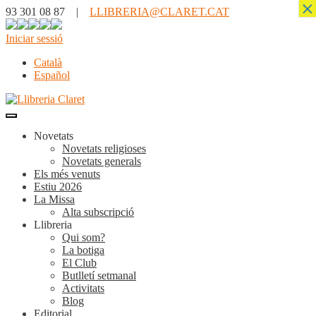
×
93 301 08 87 |
LLIBRERIA@CLARET.CAT
Iniciar sessió
Català
Español
Novetats
Novetats religioses
Novetats generals
Els més venuts
Estiu 2026
La Missa
Alta subscripció
Llibreria
Qui som?
La botiga
El Club
Butlletí setmanal
Activitats
Blog
Editorial