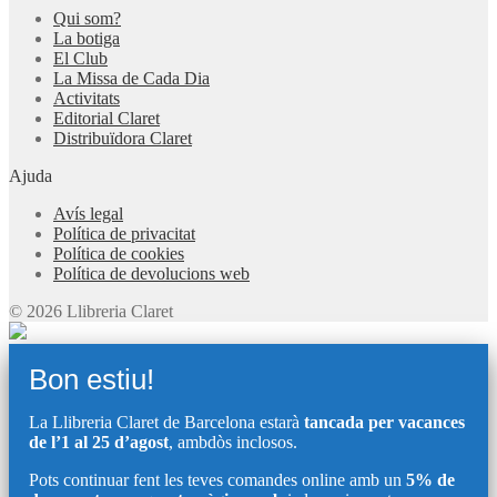
Qui som?
La botiga
El Club
La Missa de Cada Dia
Activitats
Editorial Claret
Distribuïdora Claret
Ajuda
Avís legal
Política de privacitat
Política de cookies
Política de devolucions web
© 2026 Llibreria Claret
Bon estiu!
La Llibreria Claret de Barcelona estarà
tancada per vacances
de l’1 al 25 d’agost
, ambdòs inclosos.
Pots continuar fent les teves comandes online amb un
5% de