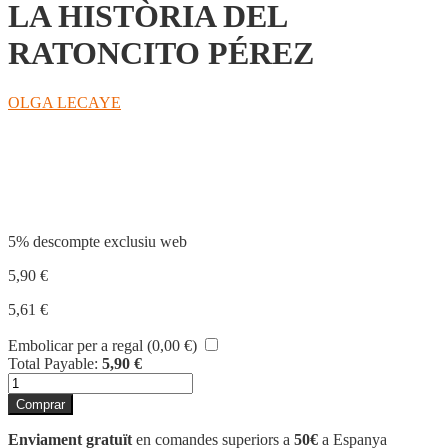
LA HISTÒRIA DEL
RATONCITO PÉREZ
OLGA LECAYE
Compartir
5% descompte exclusiu web
5,90
€
5,61
€
Embolicar per a regal (
0,00
€
)
Total Payable:
5,90
€
quantitat
de
Comprar
LA
HISTÒRIA
Enviament gratuït
en comandes superiors a
50€
a Espanya