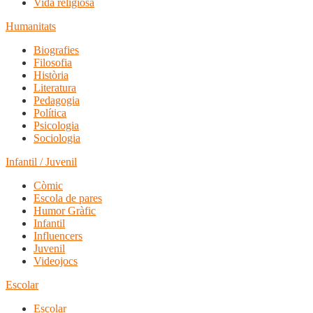
Vida religiosa
Humanitats
Biografies
Filosofia
Història
Literatura
Pedagogia
Política
Psicologia
Sociologia
Infantil / Juvenil
Còmic
Escola de pares
Humor Gràfic
Infantil
Influencers
Juvenil
Videojocs
Escolar
Escolar