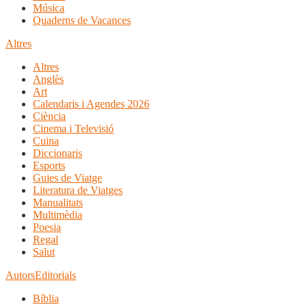
Música
Quaderns de Vacances
Altres
Altres
Anglès
Art
Calendaris i Agendes 2026
Ciència
Cinema i Televisió
Cuina
Diccionaris
Esports
Guies de Viatge
Literatura de Viatges
Manualitats
Multimèdia
Poesia
Regal
Salut
Autors
Editorials
Bíblia