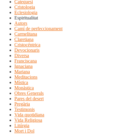
Catequesi
Cristologia
Eclesiologia
Espiritualitat
Autors
Camí de perfeccionament
Carmelitana
Claretiana
Cristocéntrica
Devocionaris
Diversa
Franciscana
Ignaciana
Mariana
Meditacions
Mística
Monàstica
Obres Generals
Pares del desert
Pregària
Testimonis
Vida quotidiana
Vida Religiosa
Litúrgia
Mort i Dol