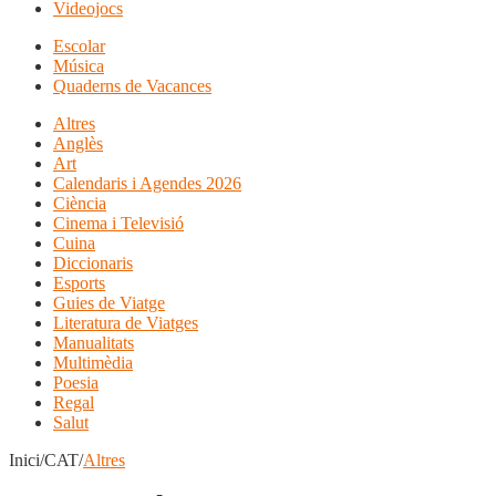
Videojocs
Escolar
Música
Quaderns de Vacances
Altres
Anglès
Art
Calendaris i Agendes 2026
Ciència
Cinema i Televisió
Cuina
Diccionaris
Esports
Guies de Viatge
Literatura de Viatges
Manualitats
Multimèdia
Poesia
Regal
Salut
Inici/CAT/
Altres