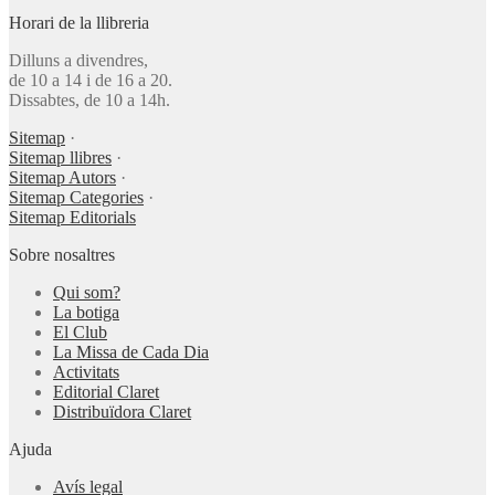
Horari de la llibreria
Dilluns a divendres,
de 10 a 14 i de 16 a 20.
Dissabtes, de 10 a 14h.
Sitemap
·
Sitemap llibres
·
Sitemap Autors
·
Sitemap Categories
·
Sitemap Editorials
Sobre nosaltres
Qui som?
La botiga
El Club
La Missa de Cada Dia
Activitats
Editorial Claret
Distribuïdora Claret
Ajuda
Avís legal