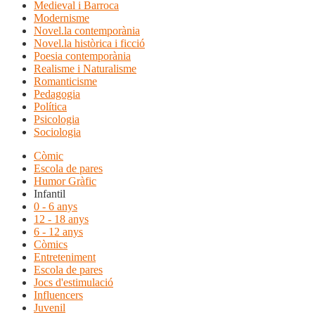
Medieval i Barroca
Modernisme
Novel.la contemporània
Novel.la històrica i ficció
Poesia contemporània
Realisme i Naturalisme
Romanticisme
Pedagogia
Política
Psicologia
Sociologia
Còmic
Escola de pares
Humor Gràfic
Infantil
0 - 6 anys
12 - 18 anys
6 - 12 anys
Còmics
Entreteniment
Escola de pares
Jocs d'estimulació
Influencers
Juvenil