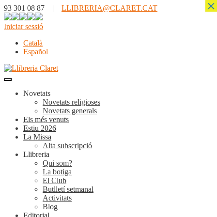
×
93 301 08 87 |
LLIBRERIA@CLARET.CAT
Iniciar sessió
Català
Español
Novetats
Novetats religioses
Novetats generals
Els més venuts
Estiu 2026
La Missa
Alta subscripció
Llibreria
Qui som?
La botiga
El Club
Butlletí setmanal
Activitats
Blog
Editorial