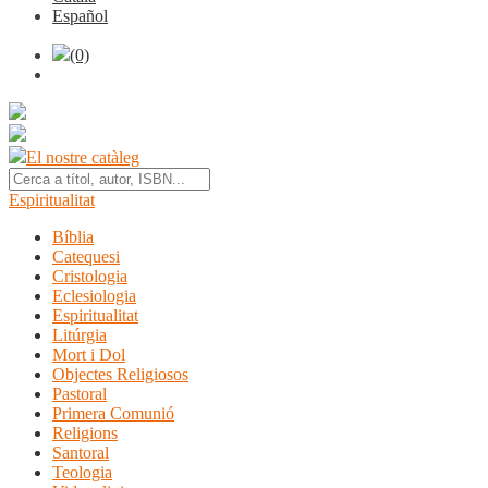
Español
(0)
El nostre catàleg
Espiritualitat
Bíblia
Catequesi
Cristologia
Eclesiologia
Espiritualitat
Litúrgia
Mort i Dol
Objectes Religiosos
Pastoral
Primera Comunió
Religions
Santoral
Teologia