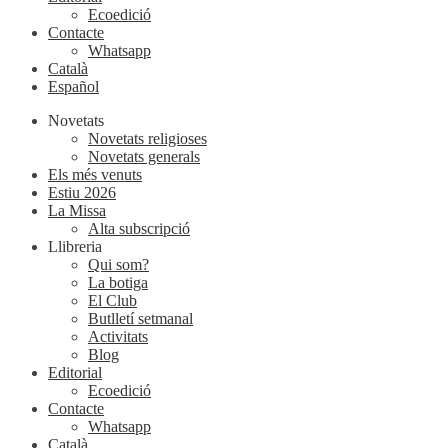
Ecoedició
Contacte
Whatsapp
Català
Español
Novetats
Novetats religioses
Novetats generals
Els més venuts
Estiu 2026
La Missa
Alta subscripció
Llibreria
Qui som?
La botiga
El Club
Butlletí setmanal
Activitats
Blog
Editorial
Ecoedició
Contacte
Whatsapp
Català