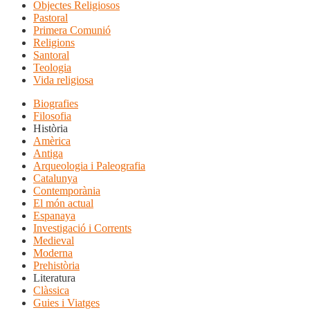
Objectes Religiosos
Pastoral
Primera Comunió
Religions
Santoral
Teologia
Vida religiosa
Biografies
Filosofia
Història
Amèrica
Antiga
Arqueologia i Paleografia
Catalunya
Contemporània
El món actual
Espanaya
Investigació i Corrents
Medieval
Moderna
Prehistòria
Literatura
Clàssica
Guies i Viatges