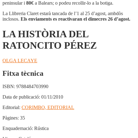
DEL
peninsular i
80€
a Balears; o podeu recollir-lo a la botiga.
RATONCITO
PÉREZ
La Llibreria Claret estarà tancada de l’1 al 25 d’agost, ambdòs
inclosos.
Els enviaments es reactivaran el dimecres 26 d’agost.
LA HISTÒRIA DEL
RATONCITO PÉREZ
OLGA LECAYE
Fitxa tècnica
ISBN:
9788484703990
Data de publicació:
01/11/2010
Editorial:
CORIMBO, EDITORIAL
Pàgines:
35
Enquadernació:
Rústica