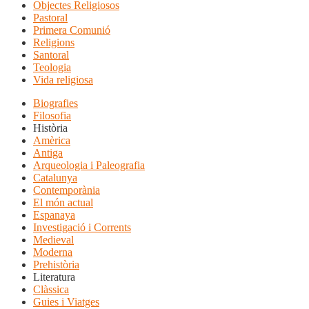
Objectes Religiosos
Pastoral
Primera Comunió
Religions
Santoral
Teologia
Vida religiosa
Biografies
Filosofia
Història
Amèrica
Antiga
Arqueologia i Paleografia
Catalunya
Contemporània
El món actual
Espanaya
Investigació i Corrents
Medieval
Moderna
Prehistòria
Literatura
Clàssica
Guies i Viatges