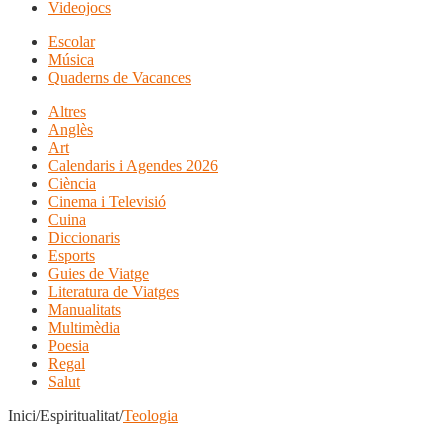
Videojocs
Escolar
Música
Quaderns de Vacances
Altres
Anglès
Art
Calendaris i Agendes 2026
Ciència
Cinema i Televisió
Cuina
Diccionaris
Esports
Guies de Viatge
Literatura de Viatges
Manualitats
Multimèdia
Poesia
Regal
Salut
Inici/Espiritualitat/
Teologia