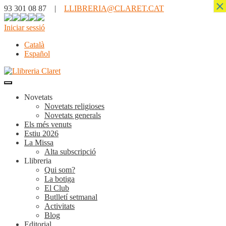
×
93 301 08 87 |
LLIBRERIA@CLARET.CAT
Iniciar sessió
Català
Español
Novetats
Novetats religioses
Novetats generals
Els més venuts
Estiu 2026
La Missa
Alta subscripció
Llibreria
Qui som?
La botiga
El Club
Butlletí setmanal
Activitats
Blog
Editorial