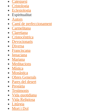
Catequesi
Cristologia
Eclesiologia
Espiritualitat
Autors
Camí de perfeccionament
Carmelitana
Claretiana
Cristocéntrica
Devocionaris
Diversa
Franciscana
Ignaciana
Mariana
Meditacions
Mística
Monàstica
Obres Generals
Pares del desert
Pregària
Testimonis
Vida quotidiana
Vida Religiosa
Litúrgia
Mort i Dol