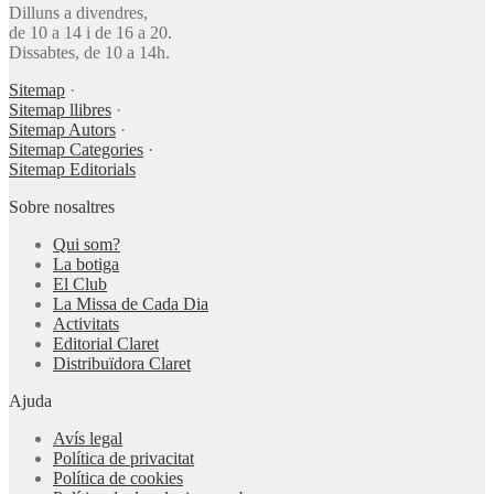
Dilluns a divendres,
de 10 a 14 i de 16 a 20.
Dissabtes, de 10 a 14h.
Sitemap
·
Sitemap llibres
·
Sitemap Autors
·
Sitemap Categories
·
Sitemap Editorials
Sobre nosaltres
Qui som?
La botiga
El Club
La Missa de Cada Dia
Activitats
Editorial Claret
Distribuïdora Claret
Ajuda
Avís legal
Política de privacitat
Política de cookies