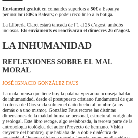
LA
INHUMANIDAD
Enviament gratuït
en comandes superiors a
50€
a Espanya
peninsular i
80€
a Balears; o podeu recollir-lo a la botiga.
La Llibreria Claret estarà tancada de l’1 al 25 d’agost, ambdòs
inclosos.
Els enviaments es reactivaran el dimecres 26 d’agost.
LA INHUMANIDAD
REFLEXIONES SOBRE EL MAL
MORAL
JOSÉ IGNACIO GONZÁLEZ FAUS
La mala prensa que tiene hoy la palabra «pecado» aconseja hablar
de inhumanidad, desde el presupuesto cristiano fundamental de que
la ofensa de Dios se da solo en el daño hecho al hombre (a los
demás o a uno mismo). González Faus recorre las distintas
dimensiones de la maldad humana: personal, estructural, «original»
y teologal. Este libro recoge, algo reelaborada, la tercera parte de la
antropología teológica del autor (Proyecto de hermano. Visión
creyente del hombre), que hablaba de la doble dialéctica de
creaturidad / imagen divina y pecado / gracia, como explicación y