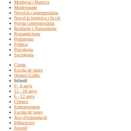
Medieval i Barroca
Modernisme
Novel.la contemporània
Novel.la històrica i ficció
Poesia contemporània
Realisme i Naturalisme
Romanticisme
Pedagogia
Política
Psicologia
Sociologia
Còmic
Escola de pares
Humor Gràfic
Infantil
0 - 6 anys
12 - 18 anys
6 - 12 anys
Còmics
Entreteniment
Escola de pares
Jocs d'estimulació
Influencers
Juvenil