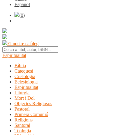
Español
(0)
El nostre catàleg
Espiritualitat
Bíblia
Catequesi
Cristologia
Eclesiologia
Espiritualitat
Litúrgia
Mort i Dol
Objectes Religiosos
Pastoral
Primera Comunió
Religions
Santoral
Teologia