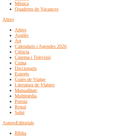
Música
Quaderns de Vacances
Altres
Altres
Anglès
Art
Calendaris i Agendes 2026
Ciència
Cinema i Televisió
Cuina
Diccionaris
Esports
Guies de Viatge
Literatura de Viatges
Manualitats
Multimèdia
Poesia
Regal
Salut
Autors
Editorials
Bíblia