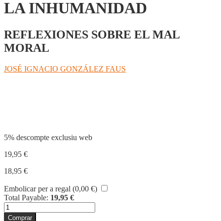
LA INHUMANIDAD
REFLEXIONES SOBRE EL MAL
MORAL
JOSÉ IGNACIO GONZÁLEZ FAUS
Compartir
5% descompte exclusiu web
19,95
€
18,95
€
Embolicar per a regal (
0,00
€
)
Total Payable:
19,95
€
quantitat
de
Comprar