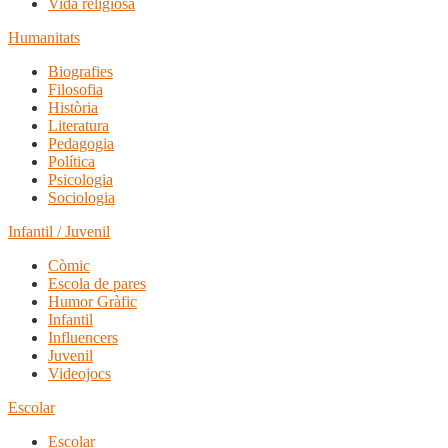
Vida religiosa
Humanitats
Biografies
Filosofia
Història
Literatura
Pedagogia
Política
Psicologia
Sociologia
Infantil / Juvenil
Còmic
Escola de pares
Humor Gràfic
Infantil
Influencers
Juvenil
Videojocs
Escolar
Escolar