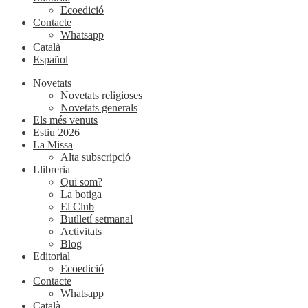
Ecoedició
Contacte
Whatsapp
Català
Español
Novetats
Novetats religioses
Novetats generals
Els més venuts
Estiu 2026
La Missa
Alta subscripció
Llibreria
Qui som?
La botiga
El Club
Butlletí setmanal
Activitats
Blog
Editorial
Ecoedició
Contacte
Whatsapp
Català