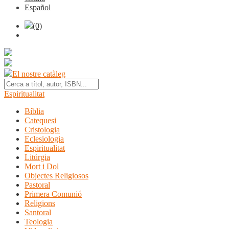
Español
(0)
El nostre catàleg
Espiritualitat
Bíblia
Catequesi
Cristologia
Eclesiologia
Espiritualitat
Litúrgia
Mort i Dol
Objectes Religiosos
Pastoral
Primera Comunió
Religions
Santoral
Teologia