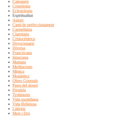
Catequesi
Cristologia
Eclesiologia
Espiritualitat
Autors
Camí de perfeccionament
Carmelitana
Claretiana
Cristocéntrica
Devocionaris
Diversa
Franciscana
Ignaciana
Mariana
Meditacions
Mística
Monàstica
Obres Generals
Pares del desert
Pregària
Testimonis
Vida quotidiana
Vida Religiosa
Litúrgia
Mort i Dol