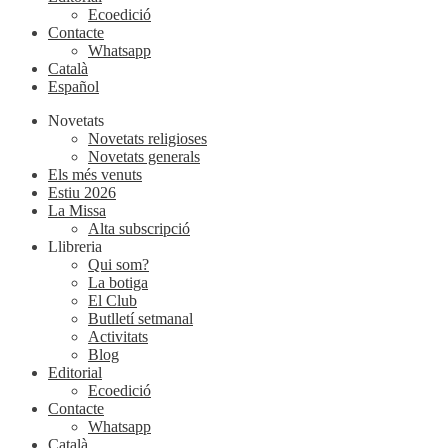
Ecoedició
Contacte
Whatsapp
Català
Español
Novetats
Novetats religioses
Novetats generals
Els més venuts
Estiu 2026
La Missa
Alta subscripció
Llibreria
Qui som?
La botiga
El Club
Butlletí setmanal
Activitats
Blog
Editorial
Ecoedició
Contacte
Whatsapp
Català