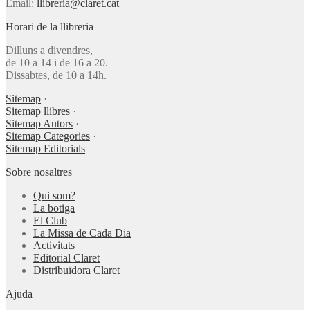
Email:
llibreria@claret.cat
Horari de la llibreria
Dilluns a divendres,
de 10 a 14 i de 16 a 20.
Dissabtes, de 10 a 14h.
Sitemap
·
Sitemap llibres
·
Sitemap Autors
·
Sitemap Categories
·
Sitemap Editorials
Sobre nosaltres
Qui som?
La botiga
El Club
La Missa de Cada Dia
Activitats
Editorial Claret
Distribuïdora Claret
Ajuda