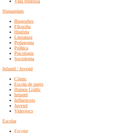
Vida religiosa
Humanitats
Biografies
Filosofia
Història
Literatura
Pedagogia
Política
Psicologia
Sociologia
Infantil / Juvenil
Còmic
Escola de pares
Humor Gràfic
Infantil
Influencers
Juvenil
Videojocs
Escolar
Escolar