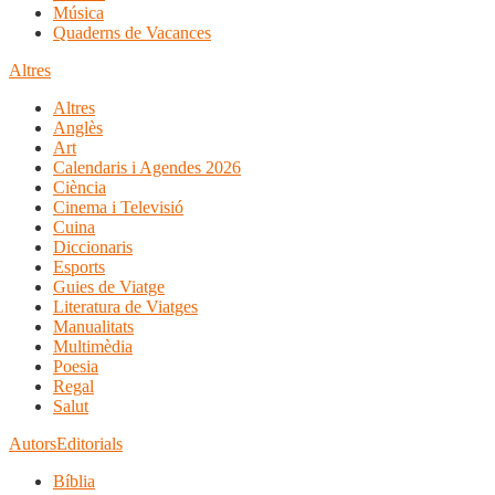
Música
Quaderns de Vacances
Altres
Altres
Anglès
Art
Calendaris i Agendes 2026
Ciència
Cinema i Televisió
Cuina
Diccionaris
Esports
Guies de Viatge
Literatura de Viatges
Manualitats
Multimèdia
Poesia
Regal
Salut
Autors
Editorials
Bíblia