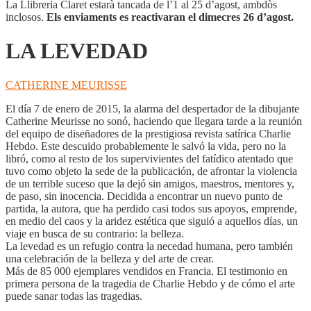
La Llibreria Claret estarà tancada de l’1 al 25 d’agost, ambdòs
inclosos.
Els enviaments es reactivaran el dimecres 26 d’agost.
LA LEVEDAD
CATHERINE MEURISSE
El día 7 de enero de 2015, la alarma del despertador de la dibujante
Catherine Meurisse no sonó, haciendo que llegara tarde a la reunión
del equipo de diseñadores de la prestigiosa revista satírica Charlie
Hebdo. Este descuido probablemente le salvó la vida, pero no la
libró, como al resto de los supervivientes del fatídico atentado que
tuvo como objeto la sede de la publicación, de afrontar la violencia
de un terrible suceso que la dejó sin amigos, maestros, mentores y,
de paso, sin inocencia. Decidida a encontrar un nuevo punto de
partida, la autora, que ha perdido casi todos sus apoyos, emprende,
en medio del caos y la aridez estética que siguió a aquellos días, un
viaje en busca de su contrario: la belleza.
La levedad es un refugio contra la necedad humana, pero también
una celebración de la belleza y del arte de crear.
Más de 85 000 ejemplares vendidos en Francia. El testimonio en
primera persona de la tragedia de Charlie Hebdo y de cómo el arte
puede sanar todas las tragedias.