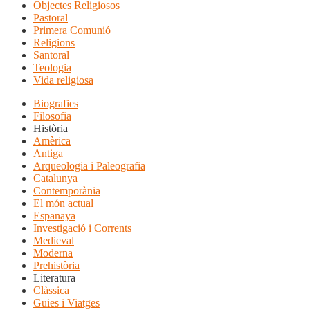
Objectes Religiosos
Pastoral
Primera Comunió
Religions
Santoral
Teologia
Vida religiosa
Biografies
Filosofia
Història
Amèrica
Antiga
Arqueologia i Paleografia
Catalunya
Contemporània
El món actual
Espanaya
Investigació i Corrents
Medieval
Moderna
Prehistòria
Literatura
Clàssica
Guies i Viatges