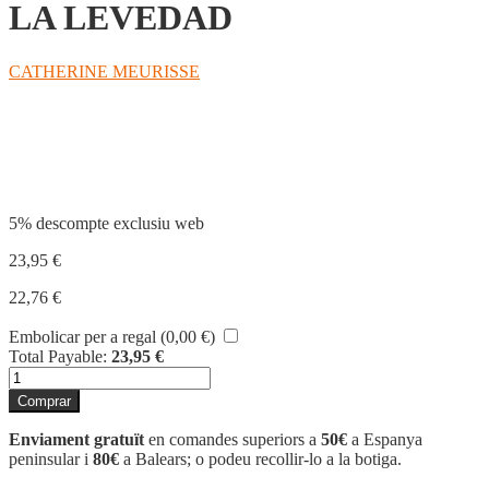
LA LEVEDAD
CATHERINE MEURISSE
Compartir
5% descompte exclusiu web
23,95
€
22,76
€
Embolicar per a regal (
0,00
€
)
Total Payable:
23,95
€
quantitat
de
Comprar
LA
LEVEDAD
Enviament gratuït
en comandes superiors a
50€
a Espanya
peninsular i
80€
a Balears; o podeu recollir-lo a la botiga.