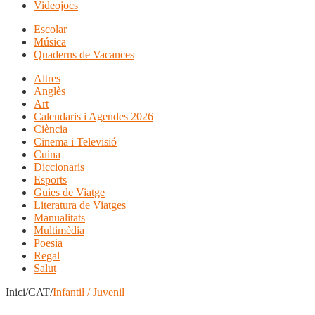
Videojocs
Escolar
Música
Quaderns de Vacances
Altres
Anglès
Art
Calendaris i Agendes 2026
Ciència
Cinema i Televisió
Cuina
Diccionaris
Esports
Guies de Viatge
Literatura de Viatges
Manualitats
Multimèdia
Poesia
Regal
Salut
Inici/CAT/
Infantil / Juvenil