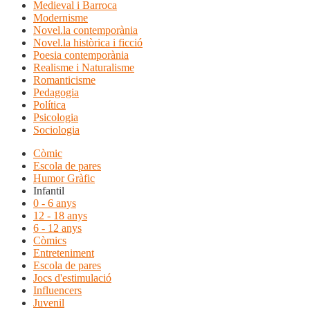
Medieval i Barroca
Modernisme
Novel.la contemporània
Novel.la històrica i ficció
Poesia contemporània
Realisme i Naturalisme
Romanticisme
Pedagogia
Política
Psicologia
Sociologia
Còmic
Escola de pares
Humor Gràfic
Infantil
0 - 6 anys
12 - 18 anys
6 - 12 anys
Còmics
Entreteniment
Escola de pares
Jocs d'estimulació
Influencers
Juvenil