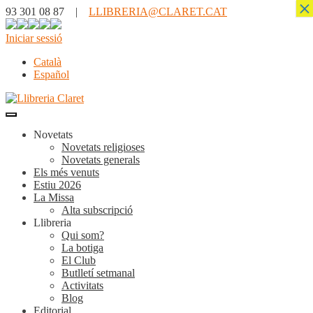
×
93 301 08 87 |
LLIBRERIA@CLARET.CAT
Iniciar sessió
Català
Español
Novetats
Novetats religioses
Novetats generals
Els més venuts
Estiu 2026
La Missa
Alta subscripció
Llibreria
Qui som?
La botiga
El Club
Butlletí setmanal
Activitats
Blog
Editorial