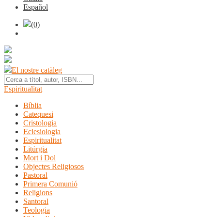
Español
(0)
El nostre catàleg
Espiritualitat
Bíblia
Catequesi
Cristologia
Eclesiologia
Espiritualitat
Litúrgia
Mort i Dol
Objectes Religiosos
Pastoral
Primera Comunió
Religions
Santoral
Teologia