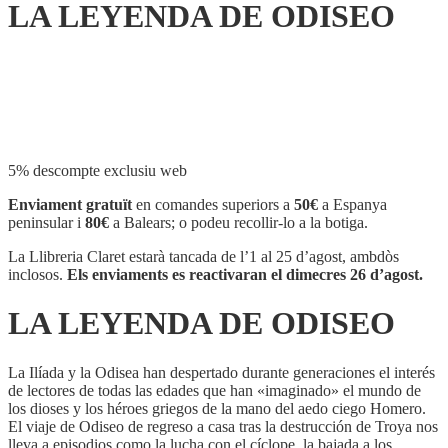
LA LEYENDA DE ODISEO
Compartir
5% descompte exclusiu web
Enviament gratuït
en comandes superiors a
50€
a Espanya
peninsular i
80€
a Balears; o podeu recollir-lo a la botiga.
La Llibreria Claret estarà tancada de l’1 al 25 d’agost, ambdòs
inclosos.
Els enviaments es reactivaran el dimecres 26 d’agost.
LA LEYENDA DE ODISEO
La Ilíada y la Odisea han despertado durante generaciones el interés
de lectores de todas las edades que han «imaginado» el mundo de
los dioses y los héroes griegos de la mano del aedo ciego Homero.
El viaje de Odiseo de regreso a casa tras la destrucción de Troya nos
lleva a episodios como la lucha con el cíclope, la bajada a los