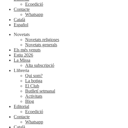
Ecoedició
Contacte
Whatsapp
Català
Español
Novetats
Novetats religioses
Novetats generals
Els més venuts
Estiu 2026
La Missa
Alta subscripció
Llibreria
Qui som?
La botiga
El Club
Butlletí setmanal
Activitats
Blog
Editorial
Ecoedició
Contacte
Whatsapp
Català