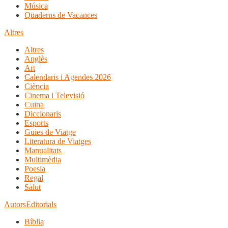
Música
Quaderns de Vacances
Altres
Altres
Anglès
Art
Calendaris i Agendes 2026
Ciència
Cinema i Televisió
Cuina
Diccionaris
Esports
Guies de Viatge
Literatura de Viatges
Manualitats
Multimèdia
Poesia
Regal
Salut
Autors
Editorials
Bíblia