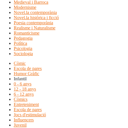
Medieval i Barroca
Modernisme
Novel.la contemporània
Novel.la històrica i ficció
Poesia contemporània
Realisme i Naturalisme
Romanticisme
Pedagogia
Política
Psicologia
Sociologia
Còmic
Escola de pares
Humor Gràfic
Infantil
0 - 6 anys
12 - 18 anys
6 - 12 anys
Còmics
Entreteniment
Escola de pares
Jocs d'estimulació
Influencers
Juvenil