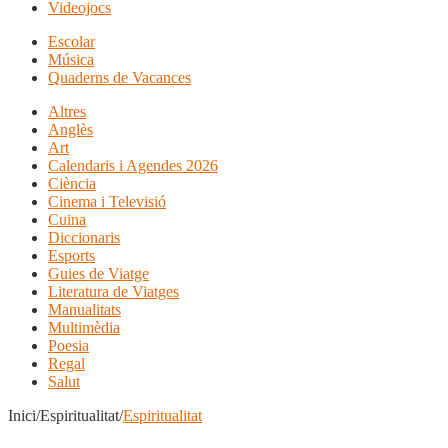
Videojocs
Escolar
Música
Quaderns de Vacances
Altres
Anglès
Art
Calendaris i Agendes 2026
Ciència
Cinema i Televisió
Cuina
Diccionaris
Esports
Guies de Viatge
Literatura de Viatges
Manualitats
Multimèdia
Poesia
Regal
Salut
Inici/Espiritualitat/
Espiritualitat