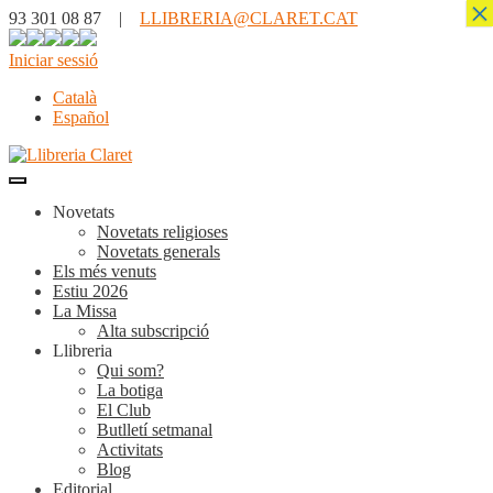
×
93 301 08 87 |
LLIBRERIA@CLARET.CAT
Iniciar sessió
Català
Español
Novetats
Novetats religioses
Novetats generals
Els més venuts
Estiu 2026
La Missa
Alta subscripció
Llibreria
Qui som?
La botiga
El Club
Butlletí setmanal
Activitats
Blog
Editorial