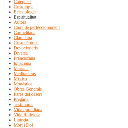
Catequesi
Cristologia
Eclesiologia
Espiritualitat
Autors
Camí de perfeccionament
Carmelitana
Claretiana
Cristocéntrica
Devocionaris
Diversa
Franciscana
Ignaciana
Mariana
Meditacions
Mística
Monàstica
Obres Generals
Pares del desert
Pregària
Testimonis
Vida quotidiana
Vida Religiosa
Litúrgia
Mort i Dol