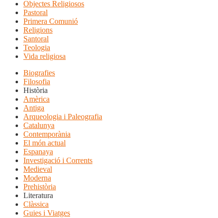
Objectes Religiosos
Pastoral
Primera Comunió
Religions
Santoral
Teologia
Vida religiosa
Biografies
Filosofia
Història
Amèrica
Antiga
Arqueologia i Paleografia
Catalunya
Contemporània
El món actual
Espanaya
Investigació i Corrents
Medieval
Moderna
Prehistòria
Literatura
Clàssica
Guies i Viatges