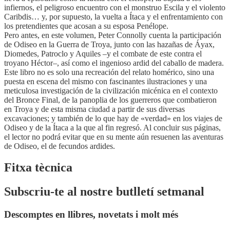
infiernos, el peligroso encuentro con el monstruo Escila y el violento
Caribdis… y, por supuesto, la vuelta a Ítaca y el enfrentamiento con
los pretendientes que acosan a su esposa Penélope.
Pero antes, en este volumen, Peter Connolly cuenta la participación
de Odiseo en la Guerra de Troya, junto con las hazañas de Áyax,
Diomedes, Patroclo y Aquiles –y el combate de este contra el
troyano Héctor–, así como el ingenioso ardid del caballo de madera.
Este libro no es solo una recreación del relato homérico, sino una
puesta en escena del mismo con fascinantes ilustraciones y una
meticulosa investigación de la civilización micénica en el contexto
del Bronce Final, de la panoplia de los guerreros que combatieron
en Troya y de esta misma ciudad a partir de sus diversas
excavaciones; y también de lo que hay de «verdad» en los viajes de
Odiseo y de la Ítaca a la que al fin regresó. Al concluir sus páginas,
el lector no podrá evitar que en su mente aún resuenen las aventuras
de Odiseo, el de fecundos ardides.
Fitxa tècnica
Subscriu-te al nostre butlletí setmanal
Descomptes en llibres, novetats i molt més