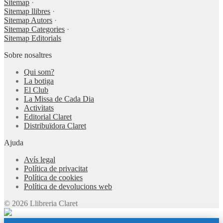
Sitemap
·
Sitemap llibres
·
Sitemap Autors
·
Sitemap Categories
·
Sitemap Editorials
Sobre nosaltres
Qui som?
La botiga
El Club
La Missa de Cada Dia
Activitats
Editorial Claret
Distribuïdora Claret
Ajuda
Avís legal
Política de privacitat
Política de cookies
Política de devolucions web
© 2026 Llibreria Claret