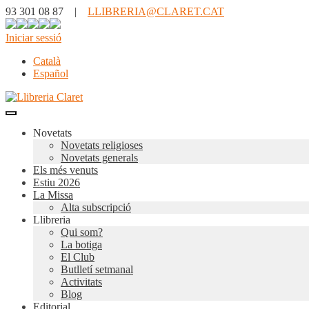
93 301 08 87 |
LLIBRERIA@CLARET.CAT
Iniciar sessió
Català
Español
Novetats
Novetats religioses
Novetats generals
Els més venuts
Estiu 2026
La Missa
Alta subscripció
Llibreria
Qui som?
La botiga
El Club
Butlletí setmanal
Activitats
Blog
Editorial