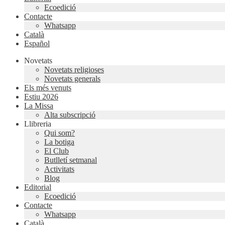
Ecoedició
Contacte
Whatsapp
Català
Español
Novetats
Novetats religioses
Novetats generals
Els més venuts
Estiu 2026
La Missa
Alta subscripció
Llibreria
Qui som?
La botiga
El Club
Butlletí setmanal
Activitats
Blog
Editorial
Ecoedició
Contacte
Whatsapp
Català