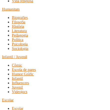
Vida religiosa
Humanitats
Biografies
Filosofia
Història
Literatura
Pedagogia
Política
Psicologia
Sociologia
Infantil / Juvenil
Còmic
Escola de pares
Humor Gràfic
Infantil
Influencers
Juvenil
Videojocs
Escolar
Escolar