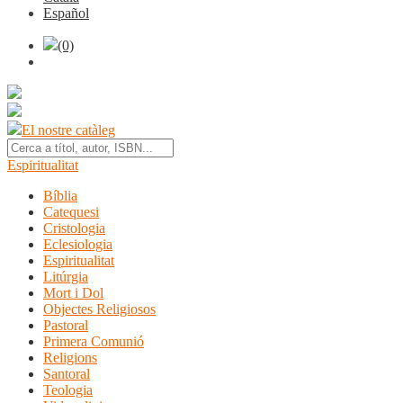
Español
(0)
El nostre catàleg
Espiritualitat
Bíblia
Catequesi
Cristologia
Eclesiologia
Espiritualitat
Litúrgia
Mort i Dol
Objectes Religiosos
Pastoral
Primera Comunió
Religions
Santoral
Teologia