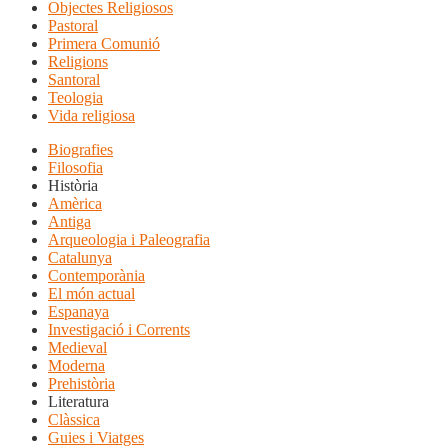
Objectes Religiosos
Pastoral
Primera Comunió
Religions
Santoral
Teologia
Vida religiosa
Biografies
Filosofia
Història
Amèrica
Antiga
Arqueologia i Paleografia
Catalunya
Contemporània
El món actual
Espanaya
Investigació i Corrents
Medieval
Moderna
Prehistòria
Literatura
Clàssica
Guies i Viatges