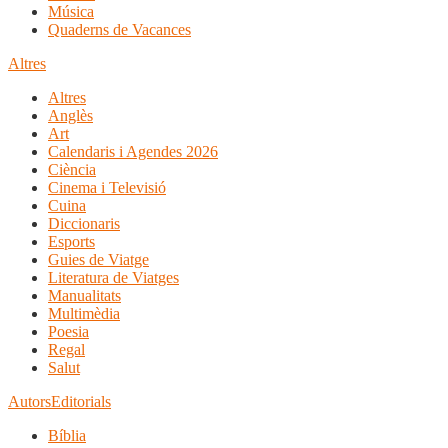
Música
Quaderns de Vacances
Altres
Altres
Anglès
Art
Calendaris i Agendes 2026
Ciència
Cinema i Televisió
Cuina
Diccionaris
Esports
Guies de Viatge
Literatura de Viatges
Manualitats
Multimèdia
Poesia
Regal
Salut
Autors
Editorials
Bíblia