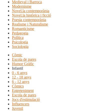
Medieval i Barroca
Modernisme
Novel.la contemporània
Novel.la històrica i ficció
Poesia contemporània
Realisme i Naturalisme
Romanticisme
Pedagogia
Política
Psicologia
Sociologia
Còmic
Escola de pares
Humor Gràfic
Infantil
0 - 6 anys
12 - 18 anys
6 - 12 anys
Còmics
Entreteniment
Escola de pares
Jocs d'estimulació
Influencers
Juvenil