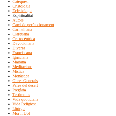
Catequesi
Cristologia
Eclesiologia
Espiritualitat
Autors
Camí de perfeccionament
Carmelitana
Claretiana
Cristocéntrica
Devocionaris
Diversa
Franciscana
Ignaciana
Mariana
Meditacions
Mística
Monàstica
Obres Generals
Pares del desert
Pregària
Testimonis
Vida quotidiana
Vida Religiosa
Litúrgia
Mort i Dol