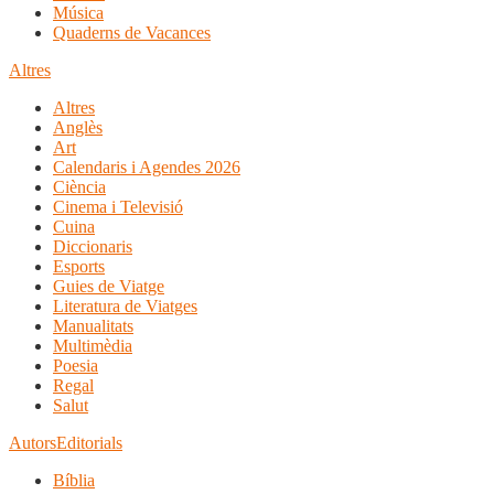
Música
Quaderns de Vacances
Altres
Altres
Anglès
Art
Calendaris i Agendes 2026
Ciència
Cinema i Televisió
Cuina
Diccionaris
Esports
Guies de Viatge
Literatura de Viatges
Manualitats
Multimèdia
Poesia
Regal
Salut
Autors
Editorials
Bíblia