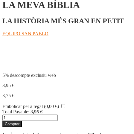
LA MEVA BÍBLIA
LA HISTÒRIA MÉS GRAN EN PETIT
EQUIPO SAN PABLO
Compartir
5% descompte exclusiu web
3,95
€
3,75
€
Embolicar per a regal (
0,00
€
)
Total Payable:
3,95
€
quantitat
de
Comprar
LA
MEVA