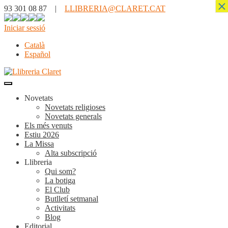
×
93 301 08 87 |
LLIBRERIA@CLARET.CAT
Iniciar sessió
Català
Español
Novetats
Novetats religioses
Novetats generals
Els més venuts
Estiu 2026
La Missa
Alta subscripció
Llibreria
Qui som?
La botiga
El Club
Butlletí setmanal
Activitats
Blog
Editorial