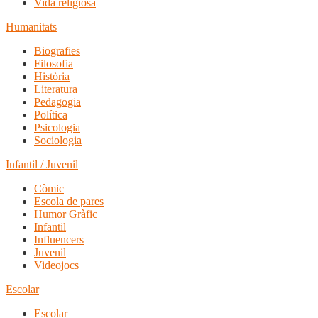
Vida religiosa
Humanitats
Biografies
Filosofia
Història
Literatura
Pedagogia
Política
Psicologia
Sociologia
Infantil / Juvenil
Còmic
Escola de pares
Humor Gràfic
Infantil
Influencers
Juvenil
Videojocs
Escolar
Escolar