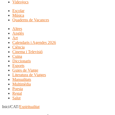
Videojocs
Escolar
Música
Quaderns de Vacances
Altres
Anglès
Art
Calendaris i Agendes 2026
Ciència
Cinema i Televisió
Cuina
Diccionaris
Esports
Guies de Viatge
Literatura de Viatges
Manualitats
Multimèdia
Poesia
Regal
Salut
Inici/CAT/
Espiritualitat