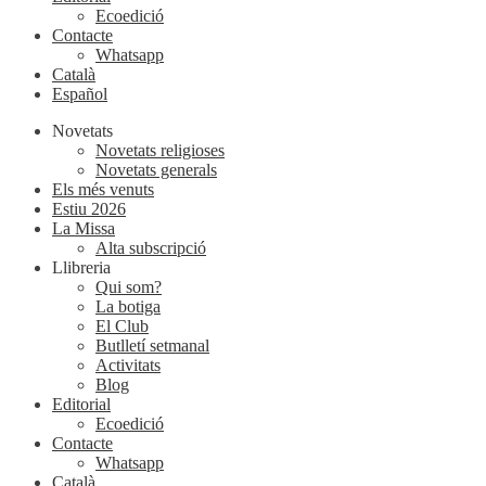
Ecoedició
Contacte
Whatsapp
Català
Español
Novetats
Novetats religioses
Novetats generals
Els més venuts
Estiu 2026
La Missa
Alta subscripció
Llibreria
Qui som?
La botiga
El Club
Butlletí setmanal
Activitats
Blog
Editorial
Ecoedició
Contacte
Whatsapp
Català