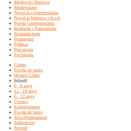
Medieval i Barroca
Modernisme
Novel.la contemporània
Novel.la històrica i ficció
Poesia contemporània
Realisme i Naturalisme
Romanticisme
Pedagogia
Política
Psicologia
Sociologia
Còmic
Escola de pares
Humor Gràfic
Infantil
0 - 6 anys
12 - 18 anys
6 - 12 anys
Còmics
Entreteniment
Escola de pares
Jocs d'estimulació
Influencers
Juvenil