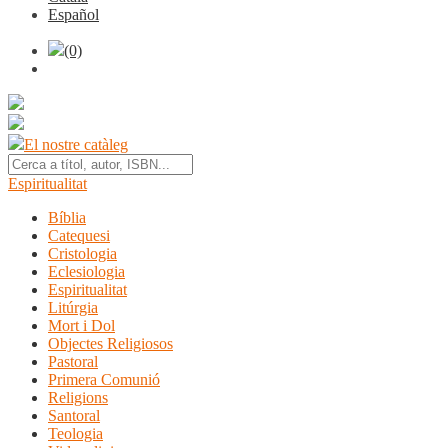
Español
(0)
El nostre catàleg
Espiritualitat
Bíblia
Catequesi
Cristologia
Eclesiologia
Espiritualitat
Litúrgia
Mort i Dol
Objectes Religiosos
Pastoral
Primera Comunió
Religions
Santoral
Teologia