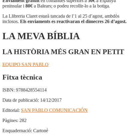
Enviament gratuït
en comandes superiors a
50€
a Espanya
BÍBLIA
peninsular i
80€
a Balears; o podeu recollir-lo a la botiga.
La Llibreria Claret estarà tancada de l’1 al 25 d’agost, ambdòs
inclosos.
Els enviaments es reactivaran el dimecres 26 d’agost.
LA MEVA BÍBLIA
LA HISTÒRIA MÉS GRAN EN PETIT
EQUIPO SAN PABLO
Fitxa tècnica
ISBN:
9788428554114
Data de publicació:
14/12/2017
Editorial:
SAN PABLO COMUNICACIÓN
Pàgines:
282
Enquadernació:
Cartoné