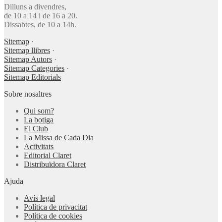
Dilluns a divendres,
de 10 a 14 i de 16 a 20.
Dissabtes, de 10 a 14h.
Sitemap
·
Sitemap llibres
·
Sitemap Autors
·
Sitemap Categories
·
Sitemap Editorials
Sobre nosaltres
Qui som?
La botiga
El Club
La Missa de Cada Dia
Activitats
Editorial Claret
Distribuïdora Claret
Ajuda
Avís legal
Política de privacitat
Política de cookies