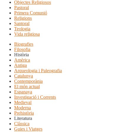
Objectes Religiosos
Pastoral
Primera Comunió
Religions
Santoral
Teologia
Vida religiosa
Biografies
Filosofia
Història
Amèrica
Antiga
Arqueologia i Paleografia
Catalunya
Contemporània
El món actual
Espanaya
Investigació i Corrents
Medieval
Moderna
Prehistòria
Literatura
Clàssica
Guies i Viatges