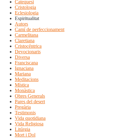
Catequesi
Cristologia
Eclesiologia
Espiritualitat
Autors
Camí de perfeccionament
Carmelitana
Claretiana
Cristocéntrica
Devocionaris
Diversa
Franciscana
Ignaciana
Mariana
Meditacions
Mística
Monàstica
Obres Generals
Pares del desert
Pregària
Testimonis
Vida quotidiana
Vida Religiosa
Litúrgia
Mort i Dol