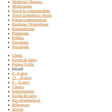
Medieval i Barroca
Modernisme
Novel.la contemporània
Novel.la històrica i ficció
Poesia contemporània
Realisme i Naturalisme
Romanticisme
Pedagogia
Política
Psicologia
Sociologia
Còmic
Escola de pares
Humor Gràfic
Infantil
0 - 6 anys
12 - 18 anys
6 - 12 anys
Còmics
Entreteniment
Escola de pares
Jocs d'estimulació
Influencers
Juvenil