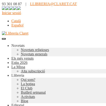
93 301 08 87 |
LLIBRERIA@CLARET.CAT
Iniciar sessió
Català
Español
Novetats
Novetats religioses
Novetats generals
Els més venuts
Estiu 2026
La Missa
Alta subscripció
Llibreria
Qui som?
La botiga
El Club
Butlletí setmanal
Activitats
Blog
Editorial