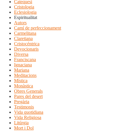
Catequesi
Cristologia
Eclesiologia
Espiritualitat
Autors
Camí de perfeccionament
Carmelitana
Claretiana
Cristocéntrica
Devocionaris
Diversa
Franciscana
Ignaciana
Mariana
Meditacions
Mística
Monàstica
Obres Generals
Pares del desert
Pregària
Testimonis
Vida quotidiana
Vida Religiosa
Litúrgia
Mort i Dol