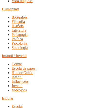
Vida religiosa
Humanitats
Biografies
Filosofia
Història
Literatura
Pedagogia
Política
Psicologia
Sociologia
Infantil / Juvenil
Còmic
Escola de pares
Humor Gràfic
Infantil
Influencers
Juvenil
Videojocs
Escolar
Escolar