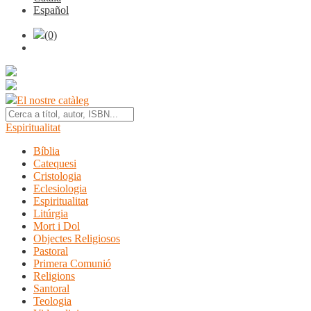
Español
(0)
El nostre catàleg
Espiritualitat
Bíblia
Catequesi
Cristologia
Eclesiologia
Espiritualitat
Litúrgia
Mort i Dol
Objectes Religiosos
Pastoral
Primera Comunió
Religions
Santoral
Teologia