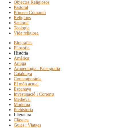
Objectes Religiosos
Pastoral
Primera Comunió
Religions
Santoral
Teologia
Vida religiosa
Biografies
Filosofia
Història
Amèrica
Antiga
Arqueologia i Paleografia
Catalunya
Contemporània
El món actual
Espanaya
Investigació i Corrents
Medieval
Moderna
Prehistòria
Literatura
Clàssica
Guies i Viatges