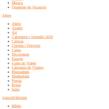
Música
Quaderns de Vacances
Altres
Altres
Anglès
Art
Calendaris i Agendes 2026
Ciència
Cinema i Televisió
Cuina
Diccionaris
Esports
Guies de Viatge
Literatura de Viatges
Manualitats
Multimèdia
Poesia
Regal
Salut
Autors
Editorials
Bíblia