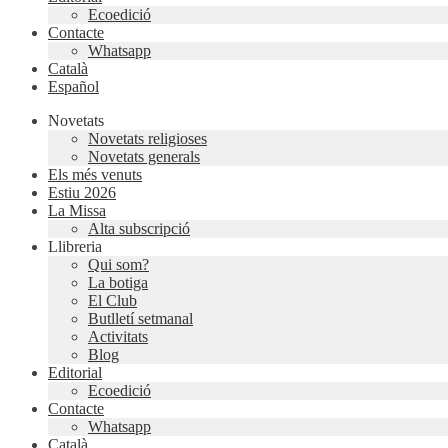
Ecoedició
Contacte
Whatsapp
Català
Español
Novetats
Novetats religioses
Novetats generals
Els més venuts
Estiu 2026
La Missa
Alta subscripció
Llibreria
Qui som?
La botiga
El Club
Butlletí setmanal
Activitats
Blog
Editorial
Ecoedició
Contacte
Whatsapp
Català