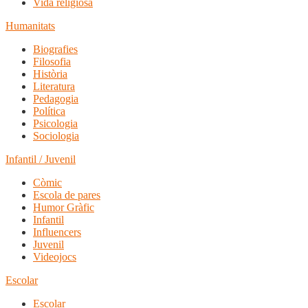
Vida religiosa
Humanitats
Biografies
Filosofia
Història
Literatura
Pedagogia
Política
Psicologia
Sociologia
Infantil / Juvenil
Còmic
Escola de pares
Humor Gràfic
Infantil
Influencers
Juvenil
Videojocs
Escolar
Escolar