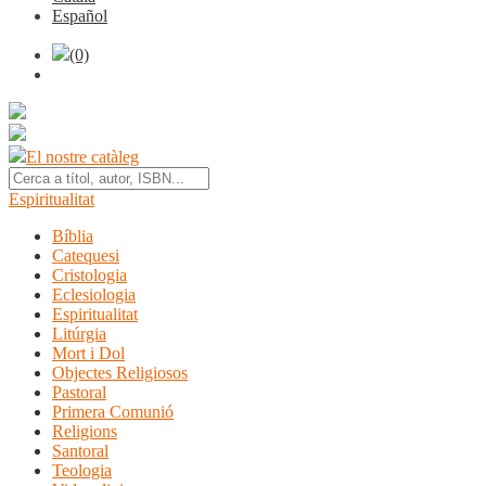
Español
(0)
El nostre catàleg
Espiritualitat
Bíblia
Catequesi
Cristologia
Eclesiologia
Espiritualitat
Litúrgia
Mort i Dol
Objectes Religiosos
Pastoral
Primera Comunió
Religions
Santoral
Teologia