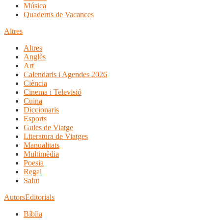
Música
Quaderns de Vacances
Altres
Altres
Anglès
Art
Calendaris i Agendes 2026
Ciència
Cinema i Televisió
Cuina
Diccionaris
Esports
Guies de Viatge
Literatura de Viatges
Manualitats
Multimèdia
Poesia
Regal
Salut
Autors
Editorials
Bíblia