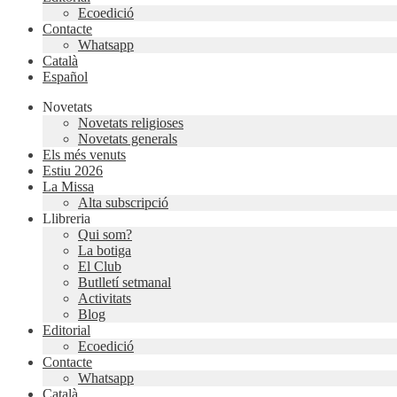
Ecoedició
Contacte
Whatsapp
Català
Español
Novetats
Novetats religioses
Novetats generals
Els més venuts
Estiu 2026
La Missa
Alta subscripció
Llibreria
Qui som?
La botiga
El Club
Butlletí setmanal
Activitats
Blog
Editorial
Ecoedició
Contacte
Whatsapp
Català