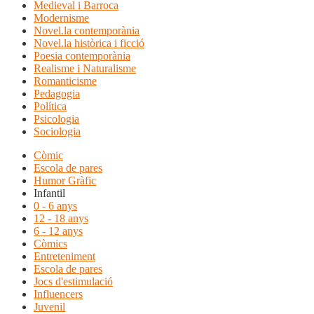
Medieval i Barroca
Modernisme
Novel.la contemporània
Novel.la històrica i ficció
Poesia contemporània
Realisme i Naturalisme
Romanticisme
Pedagogia
Política
Psicologia
Sociologia
Còmic
Escola de pares
Humor Gràfic
Infantil
0 - 6 anys
12 - 18 anys
6 - 12 anys
Còmics
Entreteniment
Escola de pares
Jocs d'estimulació
Influencers
Juvenil