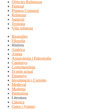
Objectes Religiosos
Pastoral
Primera Comunió
Religions
Santoral
Teologia
Vida religiosa
Biografies
Filosofia
Història
Amèrica
Antiga
Arqueologia i Paleografia
Catalunya
Contemporània
El món actual
Espanaya
Investigació i Corrents
Medieval
Moderna
Prehistòria
Literatura
Clàssica
Guies i Viatges