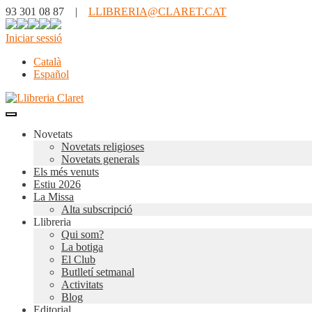
93 301 08 87 |
LLIBRERIA@CLARET.CAT
Iniciar sessió
Català
Español
Novetats
Novetats religioses
Novetats generals
Els més venuts
Estiu 2026
La Missa
Alta subscripció
Llibreria
Qui som?
La botiga
El Club
Butlletí setmanal
Activitats
Blog
Editorial