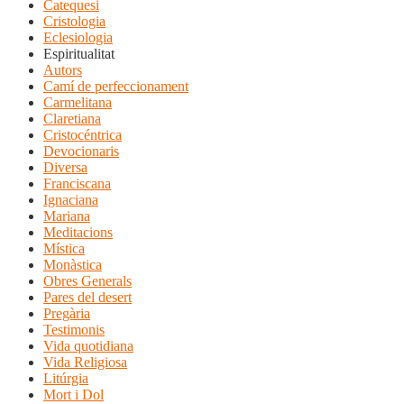
Catequesi
Cristologia
Eclesiologia
Espiritualitat
Autors
Camí de perfeccionament
Carmelitana
Claretiana
Cristocéntrica
Devocionaris
Diversa
Franciscana
Ignaciana
Mariana
Meditacions
Mística
Monàstica
Obres Generals
Pares del desert
Pregària
Testimonis
Vida quotidiana
Vida Religiosa
Litúrgia
Mort i Dol