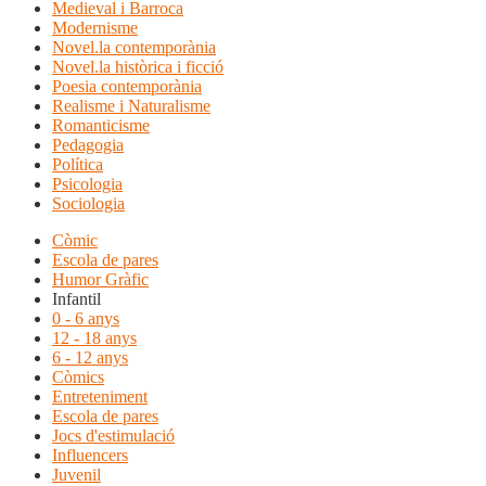
Medieval i Barroca
Modernisme
Novel.la contemporània
Novel.la històrica i ficció
Poesia contemporània
Realisme i Naturalisme
Romanticisme
Pedagogia
Política
Psicologia
Sociologia
Còmic
Escola de pares
Humor Gràfic
Infantil
0 - 6 anys
12 - 18 anys
6 - 12 anys
Còmics
Entreteniment
Escola de pares
Jocs d'estimulació
Influencers
Juvenil