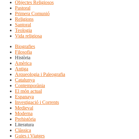
Objectes Religiosos
Pastoral
Primera Comunió
Religions
Santoral
Teologia
Vida religiosa
Biografies
Filosofia
Història
Amèrica
Antiga
Arqueologia i Paleografia
Catalunya
Contemporània
El món actual
Espanaya
Investigació i Corrents
Medieval
Moderna
Prehistòria
Literatura
Clàssica
Guies i Viatges