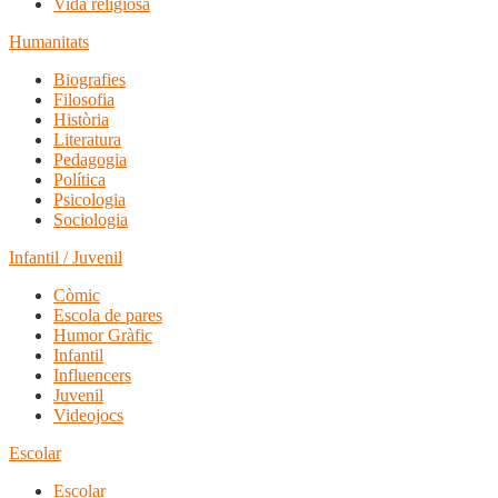
Vida religiosa
Humanitats
Biografies
Filosofia
Història
Literatura
Pedagogia
Política
Psicologia
Sociologia
Infantil / Juvenil
Còmic
Escola de pares
Humor Gràfic
Infantil
Influencers
Juvenil
Videojocs
Escolar
Escolar