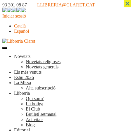
×
93 301 08 87 |
LLIBRERIA@CLARET.CAT
Iniciar sessió
Català
Español
Novetats
Novetats religioses
Novetats generals
Els més venuts
Estiu 2026
La Missa
Alta subscripció
Llibreria
Qui som?
La botiga
El Club
Butlletí setmanal
Activitats
Blog
Editorial