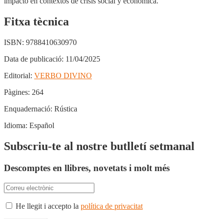
impacto en contextos de crisis social y económica.
Fitxa tècnica
ISBN:
9788410630970
Data de publicació:
11/04/2025
Editorial:
VERBO DIVINO
Pàgines:
264
Enquadernació:
Rústica
Idioma:
Español
Subscriu-te al nostre butlletí setmanal
Descomptes en llibres, novetats i molt més
He llegit i accepto la
política de privacitat