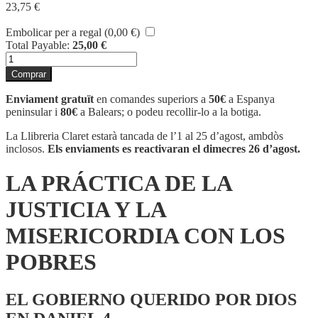
23,75
€
Embolicar per a regal (
0,00
€
)
Total Payable:
25,00
€
quantitat
de
Comprar
LA
PRÁCTICA
Enviament gratuït
en comandes superiors a
50€
a Espanya
DE
peninsular i
80€
a Balears; o podeu recollir-lo a la botiga.
LA
JUSTICIA
La Llibreria Claret estarà tancada de l’1 al 25 d’agost, ambdòs
Y
inclosos.
Els enviaments es reactivaran el dimecres 26 d’agost.
LA
MISERICORDIA
LA PRÁCTICA DE LA
CON
LOS
JUSTICIA Y LA
POBRES
MISERICORDIA CON LOS
POBRES
EL GOBIERNO QUERIDO POR DIOS