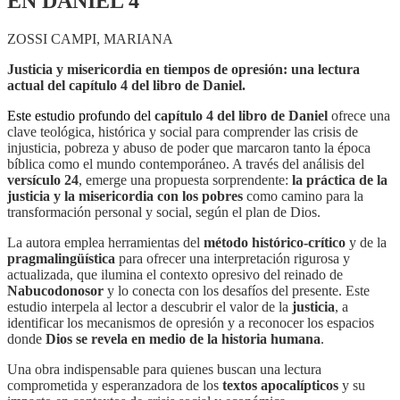
EN DANIEL 4
ZOSSI CAMPI, MARIANA
Justicia y misericordia en tiempos de opresión: una lectura
actual del capítulo 4 del libro de Daniel.
Este estudio profundo del
capítulo 4 del libro de Daniel
ofrece una
clave teológica, histórica y social para comprender las crisis de
injusticia, pobreza y abuso de poder que marcaron tanto la época
bíblica como el mundo contemporáneo. A través del análisis del
versículo 24
, emerge una propuesta sorprendente:
la práctica de la
justicia y la misericordia con los pobres
como camino para la
transformación personal y social, según el plan de Dios.
La autora emplea herramientas del
método histórico-crítico
y de la
pragmalingüística
para ofrecer una interpretación rigurosa y
actualizada, que ilumina el contexto opresivo del reinado de
Nabucodonosor
y lo conecta con los desafíos del presente. Este
estudio interpela al lector a descubrir el valor de la
justicia
, a
identificar los mecanismos de opresión y a reconocer los espacios
donde
Dios se revela en medio de la historia humana
.
Una obra indispensable para quienes buscan una lectura
comprometida y esperanzadora de los
textos apocalípticos
y su