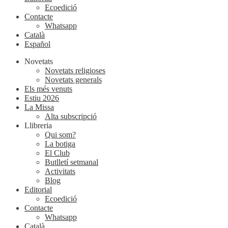
Ecoedició
Contacte
Whatsapp
Català
Español
Novetats
Novetats religioses
Novetats generals
Els més venuts
Estiu 2026
La Missa
Alta subscripció
Llibreria
Qui som?
La botiga
El Club
Butlletí setmanal
Activitats
Blog
Editorial
Ecoedició
Contacte
Whatsapp
Català