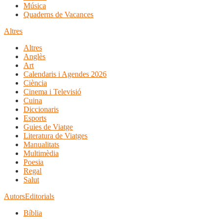
Música
Quaderns de Vacances
Altres
Altres
Anglès
Art
Calendaris i Agendes 2026
Ciència
Cinema i Televisió
Cuina
Diccionaris
Esports
Guies de Viatge
Literatura de Viatges
Manualitats
Multimèdia
Poesia
Regal
Salut
Autors
Editorials
Bíblia