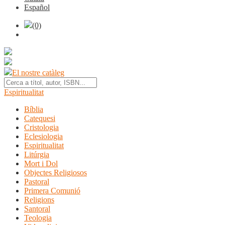
Español
(0)
El nostre catàleg
Espiritualitat
Bíblia
Catequesi
Cristologia
Eclesiologia
Espiritualitat
Litúrgia
Mort i Dol
Objectes Religiosos
Pastoral
Primera Comunió
Religions
Santoral
Teologia