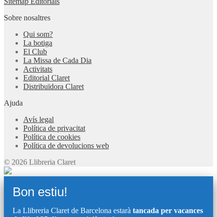
Sitemap Editorials
Sobre nosaltres
Qui som?
La botiga
El Club
La Missa de Cada Dia
Activitats
Editorial Claret
Distribuïdora Claret
Ajuda
Avís legal
Política de privacitat
Política de cookies
Política de devolucions web
© 2026 Llibreria Claret
Bon estiu!
La Llibreria Claret de Barcelona estarà
tancada per vacances