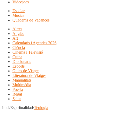
Videojocs
Escolar
Música
Quaderns de Vacances
Altres
Anglès
Art
Calendaris i Agendes 2026
Ciència
Cinema i Televisió
Cuina
Diccionaris
Esports
Guies de Viatge
Literatura de Viatges
Manualitats
Multimèdia
Poesia
Regal
Salut
Inici/Espiritualidad/
Teología