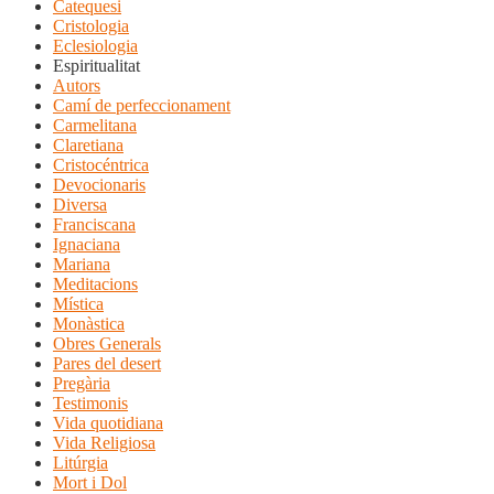
Catequesi
Cristologia
Eclesiologia
Espiritualitat
Autors
Camí de perfeccionament
Carmelitana
Claretiana
Cristocéntrica
Devocionaris
Diversa
Franciscana
Ignaciana
Mariana
Meditacions
Mística
Monàstica
Obres Generals
Pares del desert
Pregària
Testimonis
Vida quotidiana
Vida Religiosa
Litúrgia
Mort i Dol