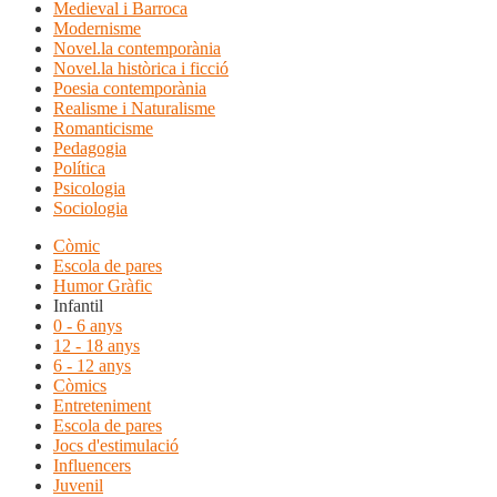
Medieval i Barroca
Modernisme
Novel.la contemporània
Novel.la històrica i ficció
Poesia contemporània
Realisme i Naturalisme
Romanticisme
Pedagogia
Política
Psicologia
Sociologia
Còmic
Escola de pares
Humor Gràfic
Infantil
0 - 6 anys
12 - 18 anys
6 - 12 anys
Còmics
Entreteniment
Escola de pares
Jocs d'estimulació
Influencers
Juvenil