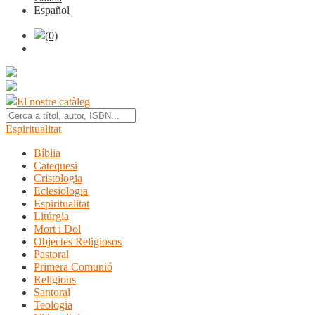
Español
(0)
El nostre catàleg
Espiritualitat
Bíblia
Catequesi
Cristologia
Eclesiologia
Espiritualitat
Litúrgia
Mort i Dol
Objectes Religiosos
Pastoral
Primera Comunió
Religions
Santoral
Teologia