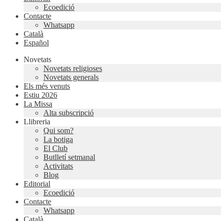
Ecoedició
Contacte
Whatsapp
Català
Español
Novetats
Novetats religioses
Novetats generals
Els més venuts
Estiu 2026
La Missa
Alta subscripció
Llibreria
Qui som?
La botiga
El Club
Butlletí setmanal
Activitats
Blog
Editorial
Ecoedició
Contacte
Whatsapp
Català