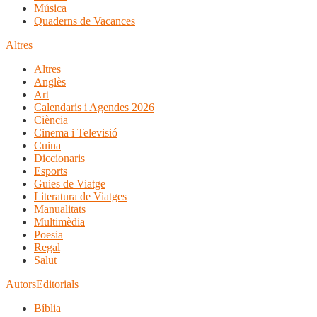
Música
Quaderns de Vacances
Altres
Altres
Anglès
Art
Calendaris i Agendes 2026
Ciència
Cinema i Televisió
Cuina
Diccionaris
Esports
Guies de Viatge
Literatura de Viatges
Manualitats
Multimèdia
Poesia
Regal
Salut
Autors
Editorials
Bíblia