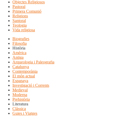
Objectes Religiosos
Pastoral
Primera Comunió
Religions
Santoral
Teologia
Vida religiosa
Biografies
Filosofia
Història
Amèrica
Antiga
Arqueologia i Paleografia
Catalunya
Contemporània
El món actual
Espanaya
Investigació i Corrents
Medieval
Moderna
Prehistòria
Literatura
Clàssica
Guies i Viatges