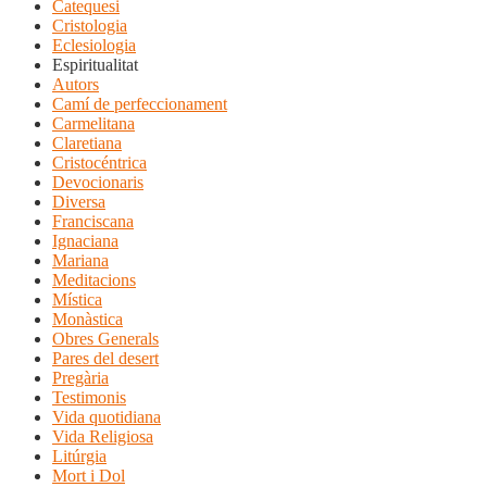
Catequesi
Cristologia
Eclesiologia
Espiritualitat
Autors
Camí de perfeccionament
Carmelitana
Claretiana
Cristocéntrica
Devocionaris
Diversa
Franciscana
Ignaciana
Mariana
Meditacions
Mística
Monàstica
Obres Generals
Pares del desert
Pregària
Testimonis
Vida quotidiana
Vida Religiosa
Litúrgia
Mort i Dol