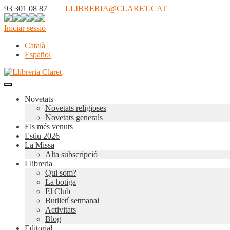
93 301 08 87 |
LLIBRERIA@CLARET.CAT
Iniciar sessió
Català
Español
Novetats
Novetats religioses
Novetats generals
Els més venuts
Estiu 2026
La Missa
Alta subscripció
Llibreria
Qui som?
La botiga
El Club
Butlletí setmanal
Activitats
Blog
Editorial