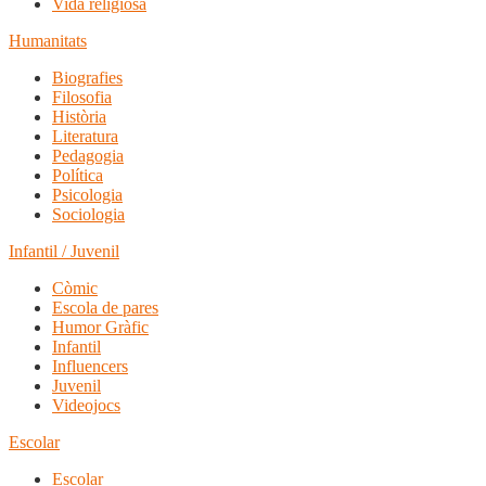
Vida religiosa
Humanitats
Biografies
Filosofia
Història
Literatura
Pedagogia
Política
Psicologia
Sociologia
Infantil / Juvenil
Còmic
Escola de pares
Humor Gràfic
Infantil
Influencers
Juvenil
Videojocs
Escolar
Escolar