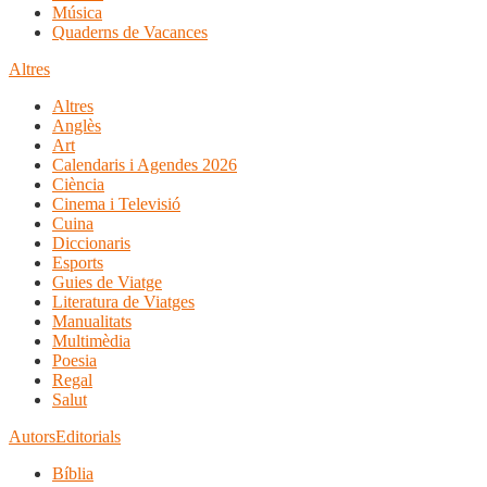
Música
Quaderns de Vacances
Altres
Altres
Anglès
Art
Calendaris i Agendes 2026
Ciència
Cinema i Televisió
Cuina
Diccionaris
Esports
Guies de Viatge
Literatura de Viatges
Manualitats
Multimèdia
Poesia
Regal
Salut
Autors
Editorials
Bíblia