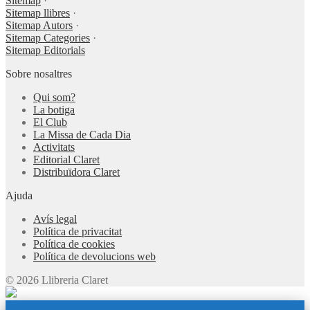
Sitemap
·
Sitemap llibres
·
Sitemap Autors
·
Sitemap Categories
·
Sitemap Editorials
Sobre nosaltres
Qui som?
La botiga
El Club
La Missa de Cada Dia
Activitats
Editorial Claret
Distribuïdora Claret
Ajuda
Avís legal
Política de privacitat
Política de cookies
Política de devolucions web
© 2026 Llibreria Claret