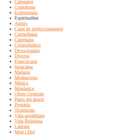
Catequesi
Cristologia
Eclesiologia
Espiritualitat
Autors
Camí de perfeccionament
Carmelitana
Claretiana
Cristocéntrica
Devocionaris
Diversa
Franciscana
Ignaciana
Mariana
Meditacions
Mística
Monàstica
Obres Generals
Pares del desert
Pregària
Testimonis
Vida quotidiana
Vida Religiosa
Litúrgia
Mort i Dol