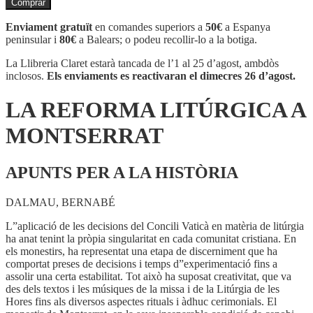
Comprar
LA
REFORMA
Enviament gratuït
en comandes superiors a
50€
a Espanya
LITÚRGICA
peninsular i
80€
a Balears; o podeu recollir-lo a la botiga.
A
MONTSERRAT
La Llibreria Claret estarà tancada de l’1 al 25 d’agost, ambdòs
inclosos.
Els enviaments es reactivaran el dimecres 26 d’agost.
LA REFORMA LITÚRGICA A
MONTSERRAT
APUNTS PER A LA HISTÒRIA
DALMAU, BERNABÉ
L”aplicació de les decisions del Concili Vaticà en matèria de litúrgia
ha anat tenint la pròpia singularitat en cada comunitat cristiana. En
els monestirs, ha representat una etapa de discerniment que ha
comportat preses de decisions i temps d”experimentació fins a
assolir una certa estabilitat. Tot això ha suposat creativitat, que va
des dels textos i les músiques de la missa i de la Litúrgia de les
Hores fins als diversos aspectes rituals i àdhuc cerimonials. El