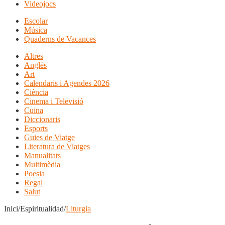
Videojocs
Escolar
Música
Quaderns de Vacances
Altres
Anglès
Art
Calendaris i Agendes 2026
Ciència
Cinema i Televisió
Cuina
Diccionaris
Esports
Guies de Viatge
Literatura de Viatges
Manualitats
Multimèdia
Poesia
Regal
Salut
Inici/Espiritualidad/
Liturgia