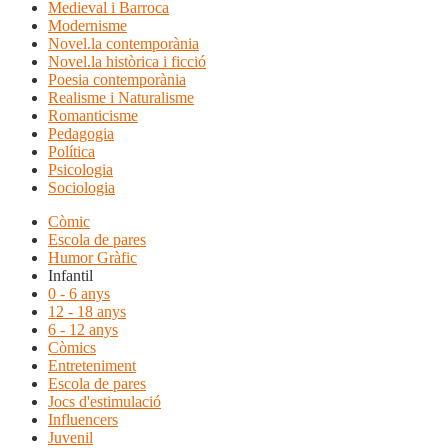
Medieval i Barroca
Modernisme
Novel.la contemporània
Novel.la històrica i ficció
Poesia contemporània
Realisme i Naturalisme
Romanticisme
Pedagogia
Política
Psicologia
Sociologia
Còmic
Escola de pares
Humor Gràfic
Infantil
0 - 6 anys
12 - 18 anys
6 - 12 anys
Còmics
Entreteniment
Escola de pares
Jocs d'estimulació
Influencers
Juvenil