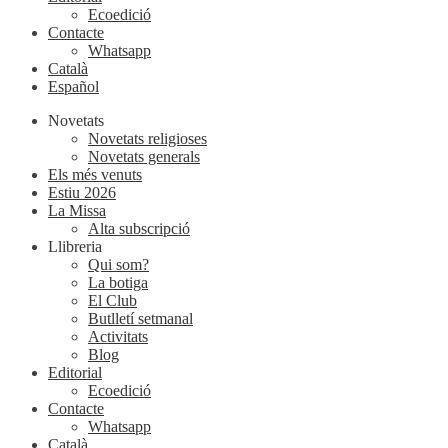
Ecoedició
Contacte
Whatsapp
Català
Español
Novetats
Novetats religioses
Novetats generals
Els més venuts
Estiu 2026
La Missa
Alta subscripció
Llibreria
Qui som?
La botiga
El Club
Butlletí setmanal
Activitats
Blog
Editorial
Ecoedició
Contacte
Whatsapp
Català