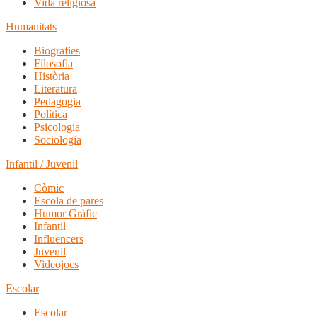
Vida religiosa
Humanitats
Biografies
Filosofia
Història
Literatura
Pedagogia
Política
Psicologia
Sociologia
Infantil / Juvenil
Còmic
Escola de pares
Humor Gràfic
Infantil
Influencers
Juvenil
Videojocs
Escolar
Escolar