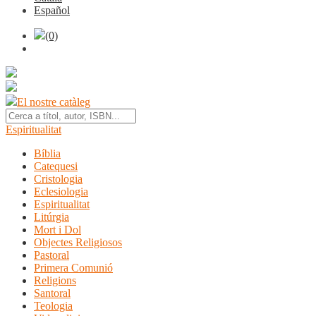
Español
(0)
El nostre catàleg
Espiritualitat
Bíblia
Catequesi
Cristologia
Eclesiologia
Espiritualitat
Litúrgia
Mort i Dol
Objectes Religiosos
Pastoral
Primera Comunió
Religions
Santoral
Teologia