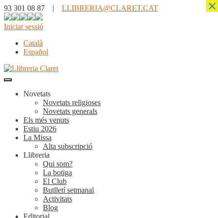
×
93 301 08 87 |
LLIBRERIA@CLARET.CAT
Iniciar sessió
Català
Español
Novetats
Novetats religioses
Novetats generals
Els més venuts
Estiu 2026
La Missa
Alta subscripció
Llibreria
Qui som?
La botiga
El Club
Butlletí setmanal
Activitats
Blog
Editorial