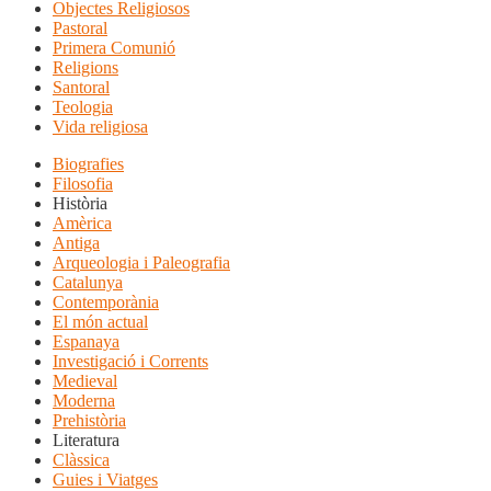
Objectes Religiosos
Pastoral
Primera Comunió
Religions
Santoral
Teologia
Vida religiosa
Biografies
Filosofia
Història
Amèrica
Antiga
Arqueologia i Paleografia
Catalunya
Contemporània
El món actual
Espanaya
Investigació i Corrents
Medieval
Moderna
Prehistòria
Literatura
Clàssica
Guies i Viatges