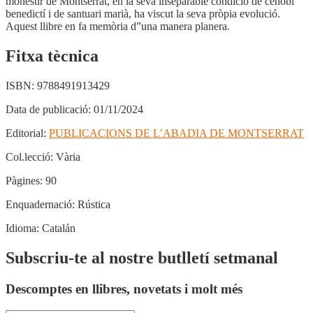
monestir de Montserrat, en la seva inseparable condició de cenobi
benedictí i de santuari marià, ha viscut la seva pròpia evolució.
Aquest llibre en fa memòria d”una manera planera.
Fitxa tècnica
ISBN:
9788491913429
Data de publicació:
01/11/2024
Editorial:
PUBLICACIONS DE L’ABADIA DE MONTSERRAT
Col.lecció:
Vària
Pàgines:
90
Enquadernació:
Rústica
Idioma:
Catalán
Subscriu-te al nostre butlletí setmanal
Descomptes en llibres, novetats i molt més