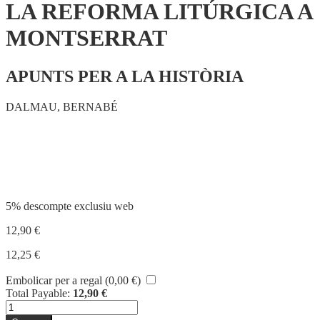
LA REFORMA LITÚRGICA A
MONTSERRAT
APUNTS PER A LA HISTÒRIA
DALMAU, BERNABÉ
Compartir
5% descompte exclusiu web
12,90
€
12,25
€
Embolicar per a regal (
0,00
€
)
Total Payable:
12,90
€
quantitat
de