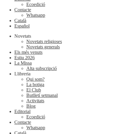
Ecoedició
Contacte
Whatsapp
Català
Español
Novetats
Novetats religioses
Novetats generals
Els més venuts
Estiu 2026
La Missa
Alta subscripció
Llibreria
Qui som?
La botiga
El Club
Butlletí setmanal
Activitats
Blog
Editorial
Ecoedició
Contacte
Whatsapp
Català