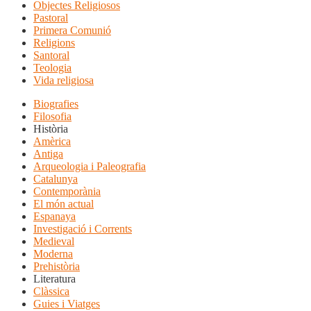
Objectes Religiosos
Pastoral
Primera Comunió
Religions
Santoral
Teologia
Vida religiosa
Biografies
Filosofia
Història
Amèrica
Antiga
Arqueologia i Paleografia
Catalunya
Contemporània
El món actual
Espanaya
Investigació i Corrents
Medieval
Moderna
Prehistòria
Literatura
Clàssica
Guies i Viatges