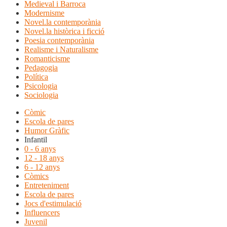
Medieval i Barroca
Modernisme
Novel.la contemporània
Novel.la històrica i ficció
Poesia contemporània
Realisme i Naturalisme
Romanticisme
Pedagogia
Política
Psicologia
Sociologia
Còmic
Escola de pares
Humor Gràfic
Infantil
0 - 6 anys
12 - 18 anys
6 - 12 anys
Còmics
Entreteniment
Escola de pares
Jocs d'estimulació
Influencers
Juvenil