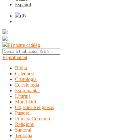
Español
(0)
El nostre catàleg
Espiritualitat
Bíblia
Catequesi
Cristologia
Eclesiologia
Espiritualitat
Litúrgia
Mort i Dol
Objectes Religiosos
Pastoral
Primera Comunió
Religions
Santoral
Teologia