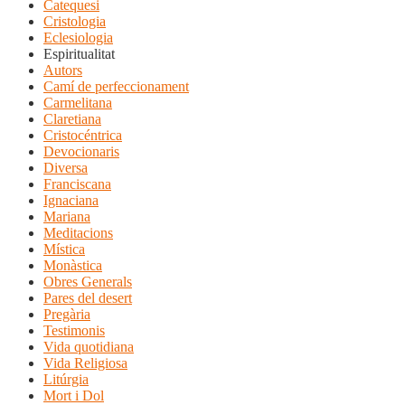
Catequesi
Cristologia
Eclesiologia
Espiritualitat
Autors
Camí de perfeccionament
Carmelitana
Claretiana
Cristocéntrica
Devocionaris
Diversa
Franciscana
Ignaciana
Mariana
Meditacions
Mística
Monàstica
Obres Generals
Pares del desert
Pregària
Testimonis
Vida quotidiana
Vida Religiosa
Litúrgia
Mort i Dol