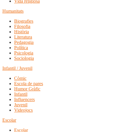
Vida religiosa
Humanitats
Biografies
Filosofia
Història
Literatura
Pedagogia
Política
Psicologia
Sociologia
Infantil / Juvenil
Còmic
Escola de pares
Humor Gràfic
Infantil
Influencers
Juvenil
Videojocs
Escolar
Escolar