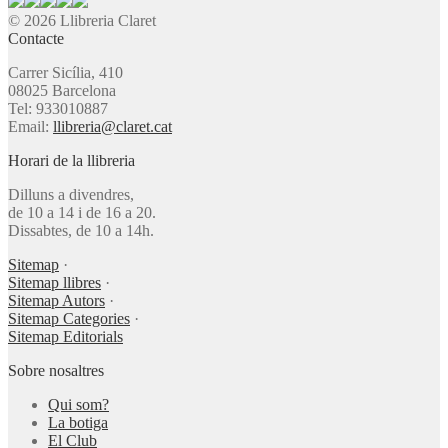
© 2026 Llibreria Claret
Contacte
Carrer Sicília, 410
08025 Barcelona
Tel: 933010887
Email:
llibreria@claret.cat
Horari de la llibreria
Dilluns a divendres,
de 10 a 14 i de 16 a 20.
Dissabtes, de 10 a 14h.
Sitemap
·
Sitemap llibres
·
Sitemap Autors
·
Sitemap Categories
·
Sitemap Editorials
Sobre nosaltres
Qui som?
La botiga
El Club