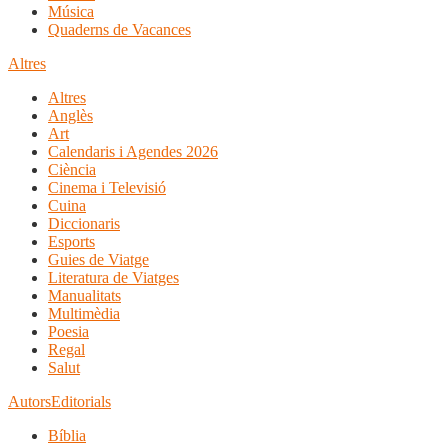
Música
Quaderns de Vacances
Altres
Altres
Anglès
Art
Calendaris i Agendes 2026
Ciència
Cinema i Televisió
Cuina
Diccionaris
Esports
Guies de Viatge
Literatura de Viatges
Manualitats
Multimèdia
Poesia
Regal
Salut
Autors
Editorials
Bíblia