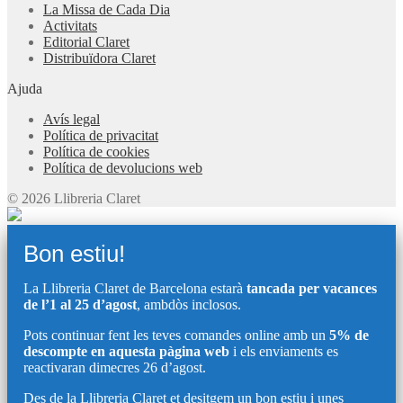
La Missa de Cada Dia
Activitats
Editorial Claret
Distribuïdora Claret
Ajuda
Avís legal
Política de privacitat
Política de cookies
Política de devolucions web
© 2026 Llibreria Claret
Bon estiu!
La Llibreria Claret de Barcelona estarà
tancada per vacances
de l’1 al 25 d’agost
, ambdòs inclosos.
Pots continuar fent les teves comandes online amb un
5% de
descompte en aquesta pàgina web
i els enviaments es
reactivaran dimecres 26 d’agost.
Des de la Llibreria Claret et desitgem un bon estiu i unes