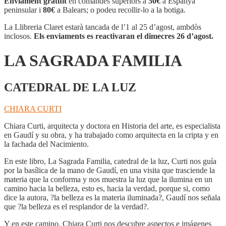
Enviament gratuït
en comandes superiors a
50€
a Espanya
FAMILIA
peninsular i
80€
a Balears; o podeu recollir-lo a la botiga.
La Llibreria Claret estarà tancada de l’1 al 25 d’agost, ambdòs
inclosos.
Els enviaments es reactivaran el dimecres 26 d’agost.
LA SAGRADA FAMILIA
CATEDRAL DE LA LUZ
CHIARA CURTI
Chiara Curti, arquitecta y doctora en Historia del arte, es especialista
en Gaudí y su obra, y ha trabajado como arquitecta en la cripta y en
la fachada del Nacimiento.
En este libro, La Sagrada Familia, catedral de la luz, Curti nos guía
por la basílica de la mano de Gaudí, en una visita que trasciende la
materia que la conforma y nos muestra la luz que la ilumina en un
camino hacia la belleza, esto es, hacia la verdad, porque si, como
dice la autora, ?la belleza es la materia iluminada?, Gaudí nos señala
que ?la belleza es el resplandor de la verdad?.
Y en este camino, Chiara Curti nos descubre aspectos e imágenes