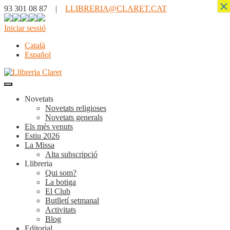
×
93 301 08 87 |
LLIBRERIA@CLARET.CAT
Iniciar sessió
Català
Español
Novetats
Novetats religioses
Novetats generals
Els més venuts
Estiu 2026
La Missa
Alta subscripció
Llibreria
Qui som?
La botiga
El Club
Butlletí setmanal
Activitats
Blog
Editorial