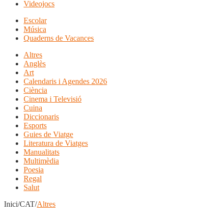
Videojocs
Escolar
Música
Quaderns de Vacances
Altres
Anglès
Art
Calendaris i Agendes 2026
Ciència
Cinema i Televisió
Cuina
Diccionaris
Esports
Guies de Viatge
Literatura de Viatges
Manualitats
Multimèdia
Poesia
Regal
Salut
Inici/CAT/
Altres