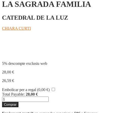
LA SAGRADA FAMILIA
CATEDRAL DE LA LUZ
CHIARA CURTI
Compartir
5% descompte exclusiu web
28,00
€
26,59
€
Embolicar per a regal (
0,00
€
)
Total Payable:
28,00
€
quantitat
de
Comprar
LA
SAGRADA