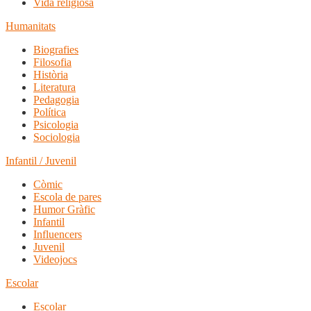
Vida religiosa
Humanitats
Biografies
Filosofia
Història
Literatura
Pedagogia
Política
Psicologia
Sociologia
Infantil / Juvenil
Còmic
Escola de pares
Humor Gràfic
Infantil
Influencers
Juvenil
Videojocs
Escolar
Escolar