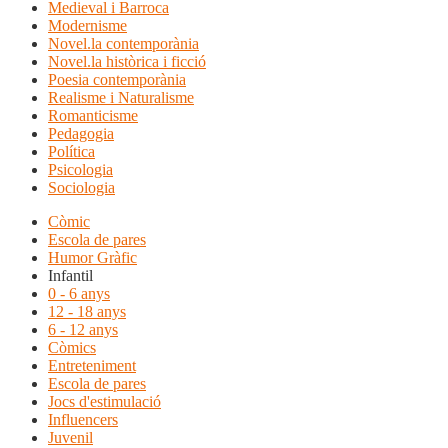
Medieval i Barroca
Modernisme
Novel.la contemporània
Novel.la històrica i ficció
Poesia contemporània
Realisme i Naturalisme
Romanticisme
Pedagogia
Política
Psicologia
Sociologia
Còmic
Escola de pares
Humor Gràfic
Infantil
0 - 6 anys
12 - 18 anys
6 - 12 anys
Còmics
Entreteniment
Escola de pares
Jocs d'estimulació
Influencers
Juvenil