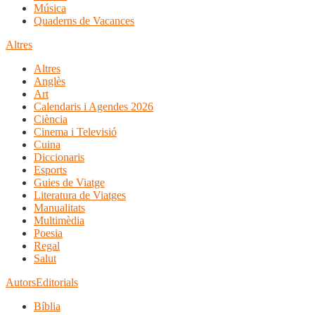
Música
Quaderns de Vacances
Altres
Altres
Anglès
Art
Calendaris i Agendes 2026
Ciència
Cinema i Televisió
Cuina
Diccionaris
Esports
Guies de Viatge
Literatura de Viatges
Manualitats
Multimèdia
Poesia
Regal
Salut
Autors
Editorials
Bíblia