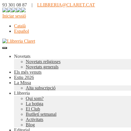
93 301 08 87 |
LLIBRERIA@CLARET.CAT
Iniciar sessió
Català
Español
Novetats
Novetats religioses
Novetats generals
Els més venuts
Estiu 2026
La Missa
Alta subscripció
Llibreria
Qui som?
La botiga
El Club
Butlletí setmanal
Activitats
Blog
Editorial