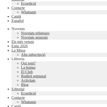
Ecoedició
Contacte
Whatsapp
Català
Español
Novetats
Novetats religioses
Novetats generals
Els més venuts
Estiu 2026
La Missa
Alta subscripció
Llibreria
Qui som?
La botiga
El Club
Butlletí setmanal
Activitats
Blog
Editorial
Ecoedició
Contacte
Whatsapp
Català