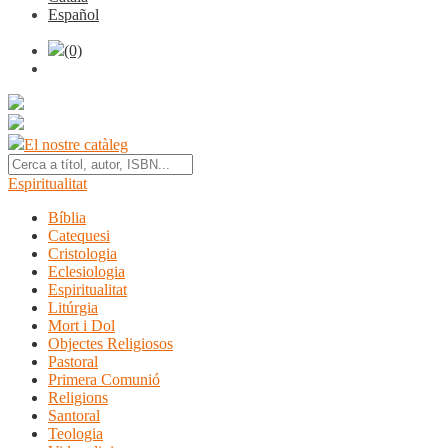
Español
(0)
El nostre catàleg
Espiritualitat
Bíblia
Catequesi
Cristologia
Eclesiologia
Espiritualitat
Litúrgia
Mort i Dol
Objectes Religiosos
Pastoral
Primera Comunió
Religions
Santoral
Teologia