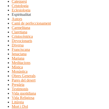
Catequesi
Cristologia
Eclesiologia
Espiritualitat
Autors
Camí de perfeccionament
Carmelitana
Claretiana
Cristocéntrica
Devocionaris
Diversa
Franciscana
Ignaciana
Mariana
Meditacions
Mística
Monàstica
Obres Generals
Pares del desert
Pregària
Testimonis
Vida quotidiana
Vida Religiosa
Litúrgia
Mort i Dol