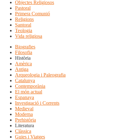
Objectes Religiosos
Pastoral
Primera Comunió
Religions
Santoral
Teologia
Vida religiosa
Biografies
Filosofia
Història
Amèrica
Antiga
Arqueologia i Paleografia
Catalunya
Contemporània
El món actual
Espanaya
Investigació i Corrents
Medieval
Moderna
Prehistòria
Literatura
Clàssica
Guies i Viatges