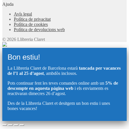
Ajuda
Avís legal
Política de privacitat
Política de cookies
Política de devolucions web
© 2026 Llibreria Claret
Bon estiu!
La Llibreria Claret de Barcelona estarà
tancada per vacances
de l’1 al 25 d’agost
, ambdòs inclosos.
Pots continuar fent les teves comandes online amb un
5% de
descompte en aquesta pàgina web
i els enviaments es
reactivaran dimecres 26 d’agost.
Des de la Llibreria Claret et desitgem un bon estiu i unes
bones vacances!