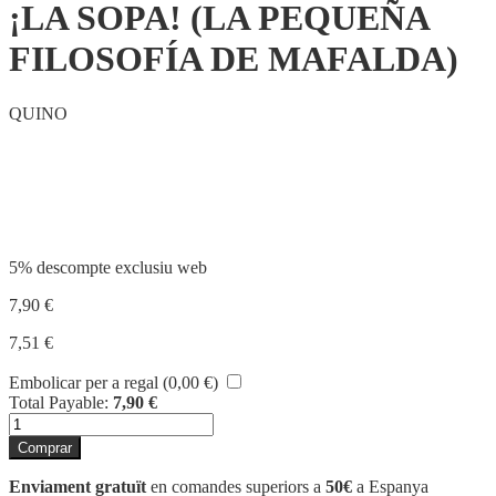
¡LA SOPA! (LA PEQUEÑA
FILOSOFÍA DE MAFALDA)
QUINO
Compartir
5% descompte exclusiu web
7,90
€
7,51
€
Embolicar per a regal (
0,00
€
)
Total Payable:
7,90
€
quantitat
de
Comprar
¡LA
SOPA!
Enviament gratuït
en comandes superiors a
50€
a Espanya