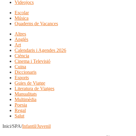
Videojocs
Escolar
Música
Quaderns de Vacances
Altres
Anglès
Art
Calendaris i Agendes 2026
Ciència
Cinema i Televisió
Cuina
Diccionaris
Esports
Guies de Viatge
Literatura de Viatges
Manualitats
Multimèdia
Poesia
Regal
Salut
Inici/SPA/
Infantil/Juvenil