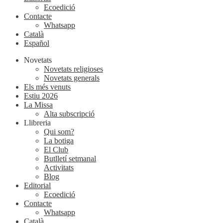
Ecoedició
Contacte
Whatsapp
Català
Español
Novetats
Novetats religioses
Novetats generals
Els més venuts
Estiu 2026
La Missa
Alta subscripció
Llibreria
Qui som?
La botiga
El Club
Butlletí setmanal
Activitats
Blog
Editorial
Ecoedició
Contacte
Whatsapp
Català