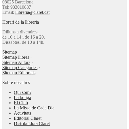
08025 Barcelona
Tel: 933010887
Email:
llibreria@claret.cat
Horari de la llibreria
Dilluns a divendres,
de 10 a 14 i de 16 a 20.
Dissabtes, de 10 a 14h.
Sitemap
·
Sitemap llibres
·
Sitemap Autors
·
Sitemap Categories
·
Sitemap Editorials
Sobre nosaltres
Qui som?
La botiga
El Club
La Missa de Cada Dia
Activitats
Editorial Claret
Distribuïdora Claret