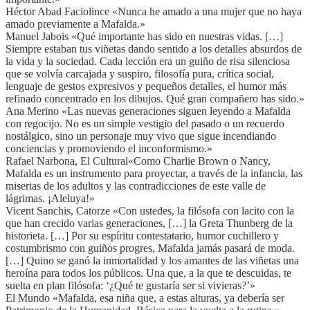
Héctor Abad Faciolince «Nunca he amado a una mujer que no haya
amado previamente a Mafalda.»
Manuel Jabois «Qué importante has sido en nuestras vidas. […]
Siempre estaban tus viñetas dando sentido a los detalles absurdos de
la vida y la sociedad. Cada lección era un guiño de risa silenciosa
que se volvía carcajada y suspiro, filosofía pura, crítica social,
lenguaje de gestos expresivos y pequeños detalles, el humor más
refinado concentrado en los dibujos. Qué gran compañero has sido.»
Ana Merino «Las nuevas generaciones siguen leyendo a Mafalda
con regocijo. No es un simple vestigio del pasado o un recuerdo
nostálgico, sino un personaje muy vivo que sigue incendiando
conciencias y promoviendo el inconformismo.»
Rafael Narbona, El Cultural«Como Charlie Brown o Nancy,
Mafalda es un instrumento para proyectar, a través de la infancia, las
miserias de los adultos y las contradicciones de este valle de
lágrimas. ¡Aleluya!»
Vicent Sanchis, Catorze «Con ustedes, la filósofa con lacito con la
que han crecido varias generaciones, […] la Greta Thunberg de la
historieta. […] Por su espíritu contestatario, humor cuchillero y
costumbrismo con guiños progres, Mafalda jamás pasará de moda.
[…] Quino se ganó la inmortalidad y los amantes de las viñetas una
heroína para todos los públicos. Una que, a la que te descuidas, te
suelta en plan filósofa: ‘¿Qué te gustaría ser si vivieras?’»
El Mundo «Mafalda, esa niña que, a estas alturas, ya debería ser