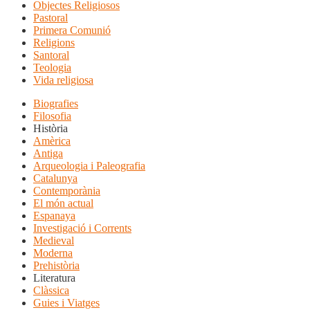
Objectes Religiosos
Pastoral
Primera Comunió
Religions
Santoral
Teologia
Vida religiosa
Biografies
Filosofia
Història
Amèrica
Antiga
Arqueologia i Paleografia
Catalunya
Contemporània
El món actual
Espanaya
Investigació i Corrents
Medieval
Moderna
Prehistòria
Literatura
Clàssica
Guies i Viatges