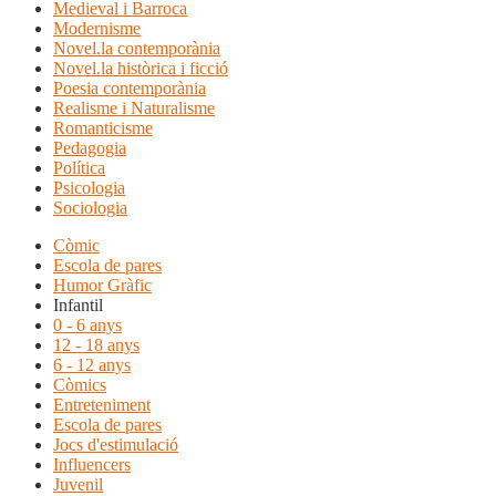
Medieval i Barroca
Modernisme
Novel.la contemporània
Novel.la històrica i ficció
Poesia contemporània
Realisme i Naturalisme
Romanticisme
Pedagogia
Política
Psicologia
Sociologia
Còmic
Escola de pares
Humor Gràfic
Infantil
0 - 6 anys
12 - 18 anys
6 - 12 anys
Còmics
Entreteniment
Escola de pares
Jocs d'estimulació
Influencers
Juvenil