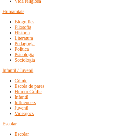
Vida religiosa
Humanitats
Biografies
Filosofia
Història
Literatura
Pedagogia
Política
Psicologia
Sociologia
Infantil / Juvenil
Còmic
Escola de pares
Humor Gràfic
Infantil
Influencers
Juvenil
Videojocs
Escolar
Escolar