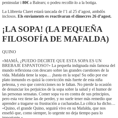
(LA
peninsular i
80€
a Balears; o podeu recollir-lo a la botiga.
PEQUEÑA
FILOSOFÍA
La Llibreria Claret estarà tancada de l’1 al 25 d’agost, ambdòs
DE
inclosos.
Els enviaments es reactivaran el dimecres 26 d’agost.
MAFALDA)
¡LA SOPA! (LA PEQUEÑA
FILOSOFÍA DE MAFALDA)
QUINO
«MAMÁ, ¿PUEDO DECIRTE QUE ESTA SOPA ES UN
BREBAJE ESPANTOSO?» La pequeña indignada más famosa del
mundo reflexiona con descaro sobre las grandes cuestiones de la
vida. Mafalda tiene la sopa… ¡hasta en la sopa! Su odio por ese
plato inmundo es quizá la convicción más fuerte de esta niña
peleona, y eso que convicciones no le faltan. No pierde la ocasión
de denunciar los perjuicios de la sopa sobre la salud y el humor de
las personas sensatas. Comer sopa va en contra de sus principios,
pero esta vez tiene las de perder, y no suele tener más remedio que
aprender a tragarse su frustración a cucharadas.La crítica ha dicho…
«Quino, el grande Quino, seguirá vivo en su Mafalda, que nos
enseñó que, como siempre, lo urgente no deja tiempo para lo
importante.»