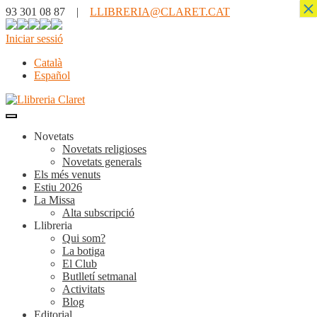
×
93 301 08 87 |
LLIBRERIA@CLARET.CAT
Iniciar sessió
Català
Español
Novetats
Novetats religioses
Novetats generals
Els més venuts
Estiu 2026
La Missa
Alta subscripció
Llibreria
Qui som?
La botiga
El Club
Butlletí setmanal
Activitats
Blog
Editorial