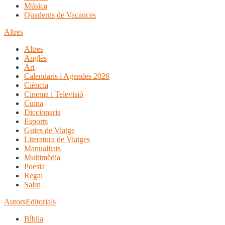
Música
Quaderns de Vacances
Altres
Altres
Anglès
Art
Calendaris i Agendes 2026
Ciència
Cinema i Televisió
Cuina
Diccionaris
Esports
Guies de Viatge
Literatura de Viatges
Manualitats
Multimèdia
Poesia
Regal
Salut
Autors
Editorials
Bíblia