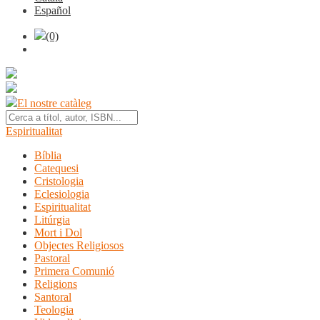
Español
(0)
El nostre catàleg
Espiritualitat
Bíblia
Catequesi
Cristologia
Eclesiologia
Espiritualitat
Litúrgia
Mort i Dol
Objectes Religiosos
Pastoral
Primera Comunió
Religions
Santoral
Teologia