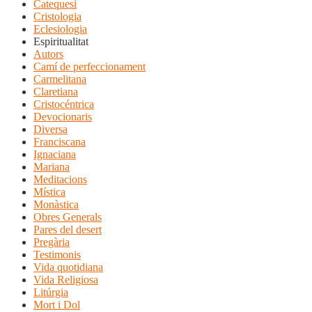
Catequesi
Cristologia
Eclesiologia
Espiritualitat
Autors
Camí de perfeccionament
Carmelitana
Claretiana
Cristocéntrica
Devocionaris
Diversa
Franciscana
Ignaciana
Mariana
Meditacions
Mística
Monàstica
Obres Generals
Pares del desert
Pregària
Testimonis
Vida quotidiana
Vida Religiosa
Litúrgia
Mort i Dol