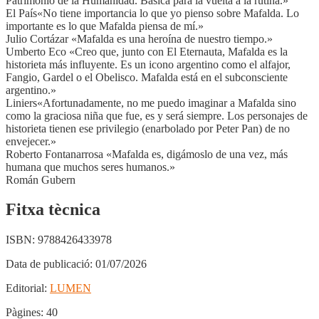
Patrimonio de la Humanidad. Básica para la vuelta a la rutina.»
El País«No tiene importancia lo que yo pienso sobre Mafalda. Lo
importante es lo que Mafalda piensa de mí.»
Julio Cortázar «Mafalda es una heroína de nuestro tiempo.»
Umberto Eco «Creo que, junto con El Eternauta, Mafalda es la
historieta más influyente. Es un icono argentino como el alfajor,
Fangio, Gardel o el Obelisco. Mafalda está en el subconsciente
argentino.»
Liniers«Afortunadamente, no me puedo imaginar a Mafalda sino
como la graciosa niña que fue, es y será siempre. Los personajes de
historieta tienen ese privilegio (enarbolado por Peter Pan) de no
envejecer.»
Roberto Fontanarrosa «Mafalda es, digámoslo de una vez, más
humana que muchos seres humanos.»
Román Gubern
Fitxa tècnica
ISBN:
9788426433978
Data de publicació:
01/07/2026
Editorial:
LUMEN
Pàgines:
40