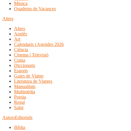
Música
Quaderns de Vacances
Altres
Altres
Anglès
Art
Calendaris i Agendes 2026
Ciència
Cinema i Televisió
Cuina
Diccionaris
Esports
Guies de Viatge
Literatura de Viatges
Manualitats
Multimèdia
Poesia
Regal
Salut
Autors
Editorials
Bíblia