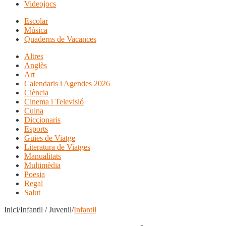
Videojocs
Escolar
Música
Quaderns de Vacances
Altres
Anglès
Art
Calendaris i Agendes 2026
Ciència
Cinema i Televisió
Cuina
Diccionaris
Esports
Guies de Viatge
Literatura de Viatges
Manualitats
Multimèdia
Poesia
Regal
Salut
Inici/Infantil / Juvenil/
Infantil