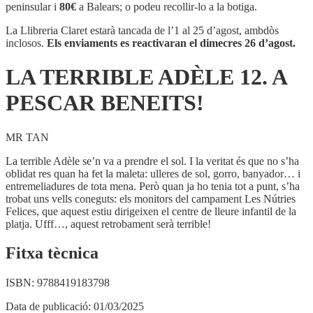
ADÈLE
peninsular i
80€
a Balears; o podeu recollir-lo a la botiga.
12.
A
La Llibreria Claret estarà tancada de l’1 al 25 d’agost, ambdòs
PESCAR
inclosos.
Els enviaments es reactivaran el dimecres 26 d’agost.
BENEITS!
LA TERRIBLE ADÈLE 12. A
PESCAR BENEITS!
MR TAN
La terrible Adèle se’n va a prendre el sol. I la veritat és que no s’ha
oblidat res quan ha fet la maleta: ulleres de sol, gorro, banyador… i
entremeliadures de tota mena. Però quan ja ho tenia tot a punt, s’ha
trobat uns vells coneguts: els monitors del campament Les Nútries
Felices, que aquest estiu dirigeixen el centre de lleure infantil de la
platja. Ufff…, aquest retrobament serà terrible!
Fitxa tècnica
ISBN:
9788419183798
Data de publicació:
01/03/2025