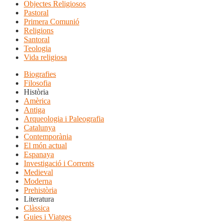
Objectes Religiosos
Pastoral
Primera Comunió
Religions
Santoral
Teologia
Vida religiosa
Biografies
Filosofia
Història
Amèrica
Antiga
Arqueologia i Paleografia
Catalunya
Contemporània
El món actual
Espanaya
Investigació i Corrents
Medieval
Moderna
Prehistòria
Literatura
Clàssica
Guies i Viatges