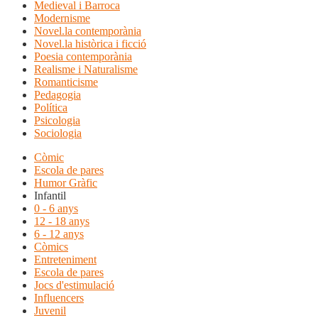
Medieval i Barroca
Modernisme
Novel.la contemporània
Novel.la històrica i ficció
Poesia contemporània
Realisme i Naturalisme
Romanticisme
Pedagogia
Política
Psicologia
Sociologia
Còmic
Escola de pares
Humor Gràfic
Infantil
0 - 6 anys
12 - 18 anys
6 - 12 anys
Còmics
Entreteniment
Escola de pares
Jocs d'estimulació
Influencers
Juvenil