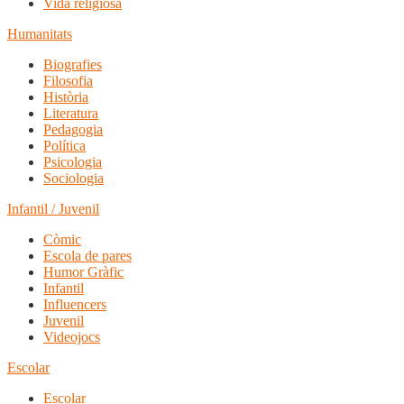
Vida religiosa
Humanitats
Biografies
Filosofia
Història
Literatura
Pedagogia
Política
Psicologia
Sociologia
Infantil / Juvenil
Còmic
Escola de pares
Humor Gràfic
Infantil
Influencers
Juvenil
Videojocs
Escolar
Escolar