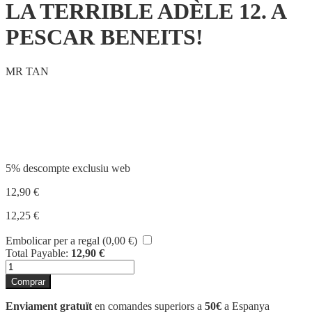
LA TERRIBLE ADÈLE 12. A
PESCAR BENEITS!
MR TAN
Compartir
5% descompte exclusiu web
12,90
€
12,25
€
Embolicar per a regal (
0,00
€
)
Total Payable:
12,90
€
quantitat
de
Comprar
LA
TERRIBLE
Enviament gratuït
en comandes superiors a
50€
a Espanya