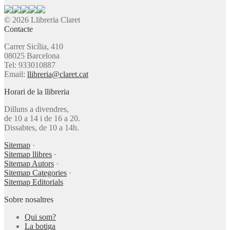
© 2026 Llibreria Claret
Contacte
Carrer Sicília, 410
08025 Barcelona
Tel: 933010887
Email:
llibreria@claret.cat
Horari de la llibreria
Dilluns a divendres,
de 10 a 14 i de 16 a 20.
Dissabtes, de 10 a 14h.
Sitemap
·
Sitemap llibres
·
Sitemap Autors
·
Sitemap Categories
·
Sitemap Editorials
Sobre nosaltres
Qui som?
La botiga