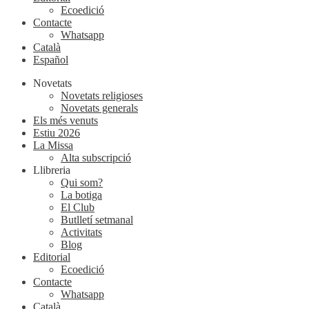
Ecoedició
Contacte
Whatsapp
Català
Español
Novetats
Novetats religioses
Novetats generals
Els més venuts
Estiu 2026
La Missa
Alta subscripció
Llibreria
Qui som?
La botiga
El Club
Butlletí setmanal
Activitats
Blog
Editorial
Ecoedició
Contacte
Whatsapp
Català