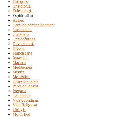
Catequesi
Cristologia
Eclesiologia
Espiritualitat
Autors
Camí de perfeccionament
Carmelitana
Claretiana
Cristocéntrica
Devocionaris
Diversa
Franciscana
Ignaciana
Mariana
Meditacions
Mística
Monàstica
Obres Generals
Pares del desert
Pregària
Testimonis
Vida quotidiana
Vida Religiosa
Litúrgia
Mort i Dol