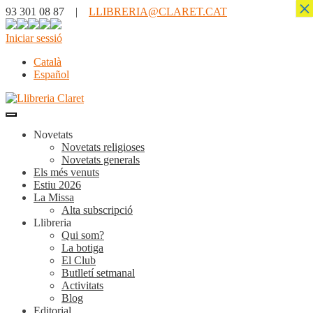
×
93 301 08 87 |
LLIBRERIA@CLARET.CAT
Iniciar sessió
Català
Español
Novetats
Novetats religioses
Novetats generals
Els més venuts
Estiu 2026
La Missa
Alta subscripció
Llibreria
Qui som?
La botiga
El Club
Butlletí setmanal
Activitats
Blog
Editorial