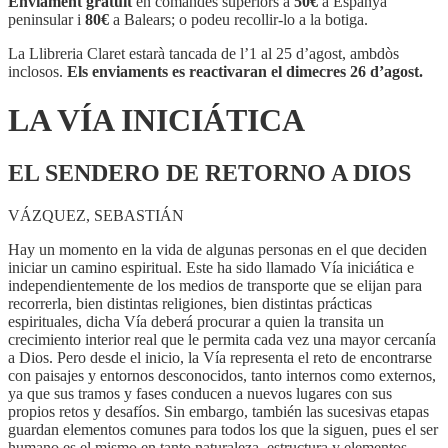
Enviament gratuït
en comandes superiors a
50€
a Espanya
INICIÁTICA
peninsular i
80€
a Balears; o podeu recollir-lo a la botiga.
La Llibreria Claret estarà tancada de l’1 al 25 d’agost, ambdòs
inclosos.
Els enviaments es reactivaran el dimecres 26 d’agost.
LA VÍA INICIÁTICA
EL SENDERO DE RETORNO A DIOS
VÁZQUEZ, SEBASTIÁN
Hay un momento en la vida de algunas personas en el que deciden
iniciar un camino espiritual. Este ha sido llamado Vía iniciática e
independientemente de los medios de transporte que se elijan para
recorrerla, bien distintas religiones, bien distintas prácticas
espirituales, dicha Vía deberá procurar a quien la transita un
crecimiento interior real que le permita cada vez una mayor cercanía
a Dios. Pero desde el inicio, la Vía representa el reto de encontrarse
con paisajes y entornos desconocidos, tanto internos como externos,
ya que sus tramos y fases conducen a nuevos lugares con sus
propios retos y desafíos. Sin embargo, también las sucesivas etapas
guardan elementos comunes para todos los que la siguen, pues el ser
humano es el mismo en tanto naturaleza, estructura y elementos