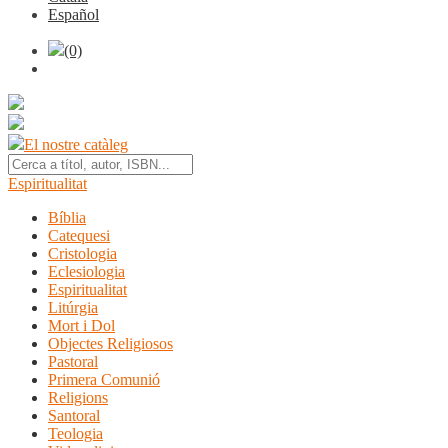
Español
(0)
El nostre catàleg
Espiritualitat
Bíblia
Catequesi
Cristologia
Eclesiologia
Espiritualitat
Litúrgia
Mort i Dol
Objectes Religiosos
Pastoral
Primera Comunió
Religions
Santoral
Teologia