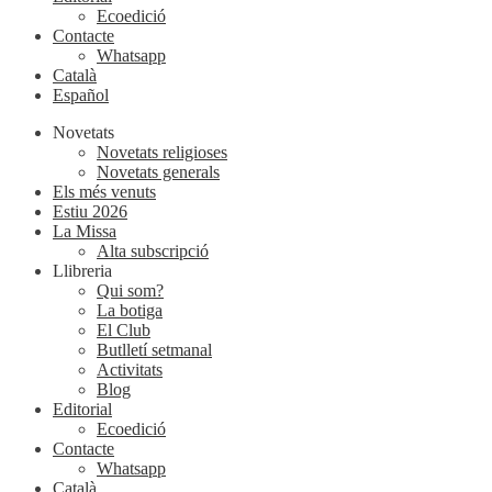
Ecoedició
Contacte
Whatsapp
Català
Español
Novetats
Novetats religioses
Novetats generals
Els més venuts
Estiu 2026
La Missa
Alta subscripció
Llibreria
Qui som?
La botiga
El Club
Butlletí setmanal
Activitats
Blog
Editorial
Ecoedició
Contacte
Whatsapp
Català