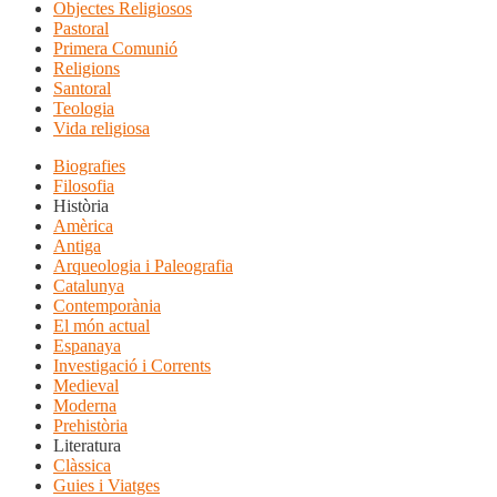
Objectes Religiosos
Pastoral
Primera Comunió
Religions
Santoral
Teologia
Vida religiosa
Biografies
Filosofia
Història
Amèrica
Antiga
Arqueologia i Paleografia
Catalunya
Contemporània
El món actual
Espanaya
Investigació i Corrents
Medieval
Moderna
Prehistòria
Literatura
Clàssica
Guies i Viatges