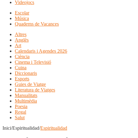
Videojocs
Escolar
Música
Quaderns de Vacances
Altres
Anglès
Art
Calendaris i Agendes 2026
Ciència
Cinema i Televisió
Cuina
Diccionaris
Esports
Guies de Viatge
Literatura de Viatges
Manualitats
Multimèdia
Poesia
Regal
Salut
Inici/Espiritualidad/
Espiritualidad