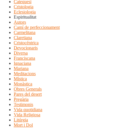
Catequesi
Cristologia
Eclesiologia
Espiritualitat
Autors
Camí de perfeccionament
Carmelitana
Claretiana
Cristocéntrica
Devocionaris
Diversa
Franciscana
Ignaciana
Mariana
Meditacions
Mística
Monàstica
Obres Generals
Pares del desert
Pregària
Testimonis
Vida quotidiana
Vida Religiosa
Litúrgia
Mort i Dol