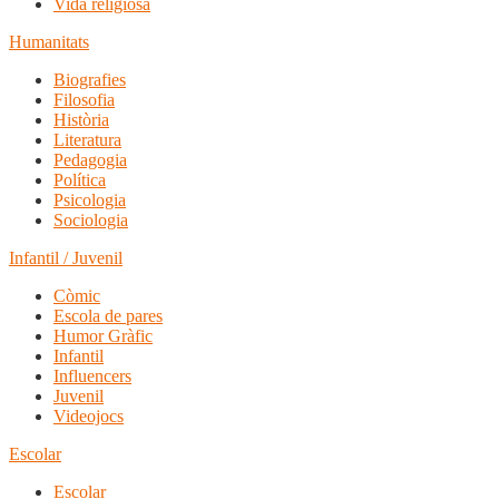
Vida religiosa
Humanitats
Biografies
Filosofia
Història
Literatura
Pedagogia
Política
Psicologia
Sociologia
Infantil / Juvenil
Còmic
Escola de pares
Humor Gràfic
Infantil
Influencers
Juvenil
Videojocs
Escolar
Escolar