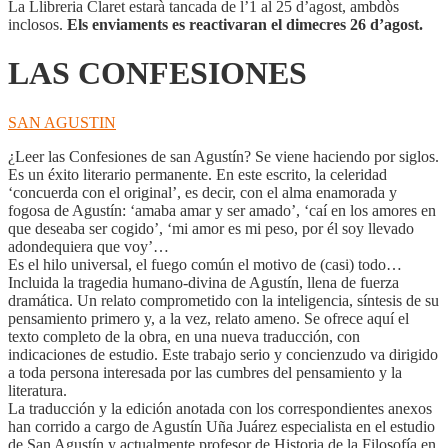
La Llibreria Claret estarà tancada de l’1 al 25 d’agost, ambdòs
inclosos.
Els enviaments es reactivaran el dimecres 26 d’agost.
LAS CONFESIONES
SAN AGUSTIN
¿Leer las Confesiones de san Agustín? Se viene haciendo por siglos.
Es un éxito literario permanente. En este escrito, la celeridad
‘concuerda con el original’, es decir, con el alma enamorada y
fogosa de Agustín: ‘amaba amar y ser amado’, ‘caí en los amores en
que deseaba ser cogido’, ‘mi amor es mi peso, por él soy llevado
adondequiera que voy’…
Es el hilo universal, el fuego común el motivo de (casi) todo…
Incluida la tragedia humano-divina de Agustín, llena de fuerza
dramática. Un relato comprometido con la inteligencia, síntesis de su
pensamiento primero y, a la vez, relato ameno. Se ofrece aquí el
texto completo de la obra, en una nueva traducción, con
indicaciones de estudio. Este trabajo serio y concienzudo va dirigido
a toda persona interesada por las cumbres del pensamiento y la
literatura.
La traducción y la edición anotada con los correspondientes anexos
han corrido a cargo de Agustín Uña Juárez especialista en el estudio
de San Agustín y actualmente profesor de Historia de la Filosofía en