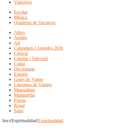
Videojocs
Escolar
Música
Quaderns de Vacances
Altres
Anglès
Art
Calendaris i Agendes 2026
Ciència
Cinema i Televisió
Cuina
Diccionaris
Esports
Guies de Viatge
Literatura de Viatges
Manualitats
Multimèdia
Poesia
Regal
Salut
Inici/Espiritualidad/
Espiritualidad