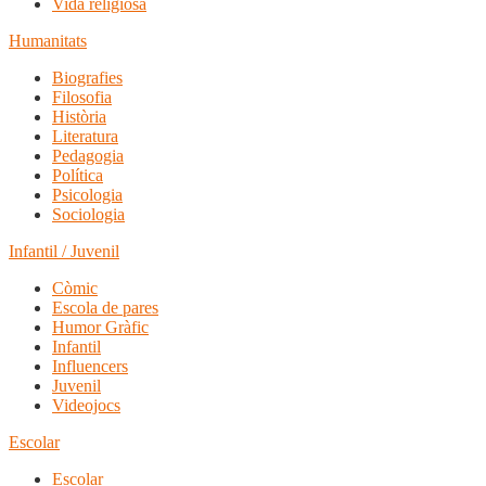
Vida religiosa
Humanitats
Biografies
Filosofia
Història
Literatura
Pedagogia
Política
Psicologia
Sociologia
Infantil / Juvenil
Còmic
Escola de pares
Humor Gràfic
Infantil
Influencers
Juvenil
Videojocs
Escolar
Escolar