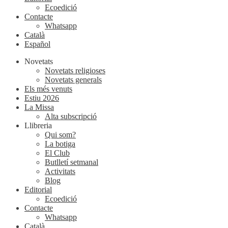
Ecoedició
Contacte
Whatsapp
Català
Español
Novetats
Novetats religioses
Novetats generals
Els més venuts
Estiu 2026
La Missa
Alta subscripció
Llibreria
Qui som?
La botiga
El Club
Butlletí setmanal
Activitats
Blog
Editorial
Ecoedició
Contacte
Whatsapp
Català