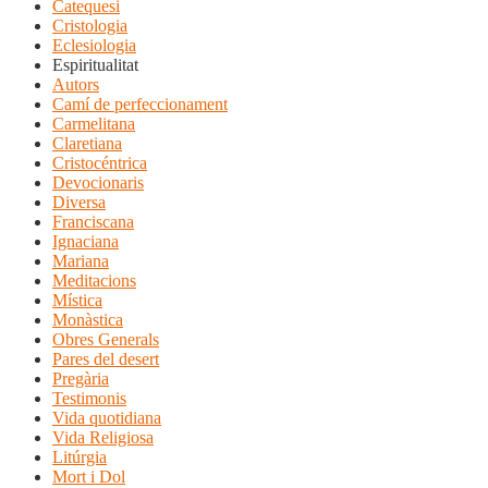
Catequesi
Cristologia
Eclesiologia
Espiritualitat
Autors
Camí de perfeccionament
Carmelitana
Claretiana
Cristocéntrica
Devocionaris
Diversa
Franciscana
Ignaciana
Mariana
Meditacions
Mística
Monàstica
Obres Generals
Pares del desert
Pregària
Testimonis
Vida quotidiana
Vida Religiosa
Litúrgia
Mort i Dol