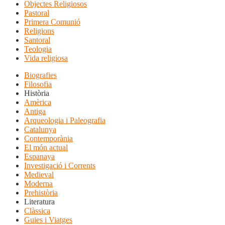
Objectes Religiosos
Pastoral
Primera Comunió
Religions
Santoral
Teologia
Vida religiosa
Biografies
Filosofia
Història
Amèrica
Antiga
Arqueologia i Paleografia
Catalunya
Contemporània
El món actual
Espanaya
Investigació i Corrents
Medieval
Moderna
Prehistòria
Literatura
Clàssica
Guies i Viatges