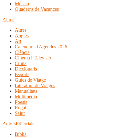
Música
Quaderns de Vacances
Altres
Altres
Anglès
Art
Calendaris i Agendes 2026
Ciència
Cinema i Televisió
Cuina
Diccionaris
Esports
Guies de Viatge
Literatura de Viatges
Manualitats
Multimèdia
Poesia
Regal
Salut
Autors
Editorials
Bíblia