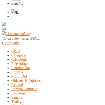
Español
(0)
El nostre catàleg
Espiritualitat
Bíblia
Catequesi
Cristologia
Eclesiologia
Espiritualitat
Litúrgia
Mort i Dol
Objectes Religiosos
Pastoral
Primera Comunió
Religions
Santoral
Teologia