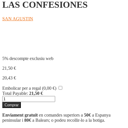
LAS CONFESIONES
SAN AGUSTIN
Compartir
5% descompte exclusiu web
21,50
€
20,43
€
Embolicar per a regal (
0,00
€
)
Total Payable:
21,50
€
quantitat
de
Comprar
LAS
CONFESIONES
Enviament gratuït
en comandes superiors a
50€
a Espanya
peninsular i
80€
a Balears; o podeu recollir-lo a la botiga.