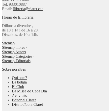
Tel: 933010887
Email:
llibreria@claret.cat
Horari de la llibreria
Dilluns a divendres,
de 10 a 14 i de 16 a 20.
Dissabtes, de 10 a 14h.
Sitemap
·
Sitemap llibres
·
Sitemap Autors
·
Sitemap Categories
·
Sitemap Editorials
Sobre nosaltres
Qui som?
La botiga
El Club
La Missa de Cada Dia
Activitats
Editorial Claret
Distribuïdora Claret