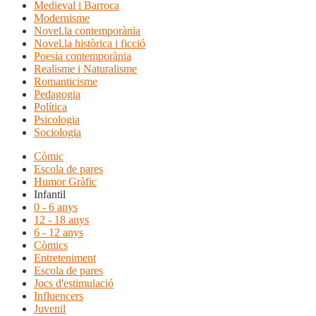
Medieval i Barroca
Modernisme
Novel.la contemporània
Novel.la històrica i ficció
Poesia contemporània
Realisme i Naturalisme
Romanticisme
Pedagogia
Política
Psicologia
Sociologia
Còmic
Escola de pares
Humor Gràfic
Infantil
0 - 6 anys
12 - 18 anys
6 - 12 anys
Còmics
Entreteniment
Escola de pares
Jocs d'estimulació
Influencers
Juvenil