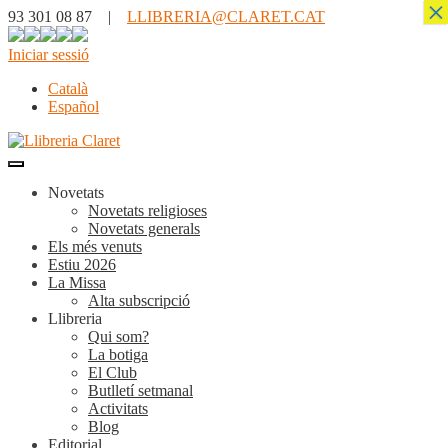
×
93 301 08 87 |
LLIBRERIA@CLARET.CAT
Iniciar sessió
Català
Español
Novetats
Novetats religioses
Novetats generals
Els més venuts
Estiu 2026
La Missa
Alta subscripció
Llibreria
Qui som?
La botiga
El Club
Butlletí setmanal
Activitats
Blog
Editorial