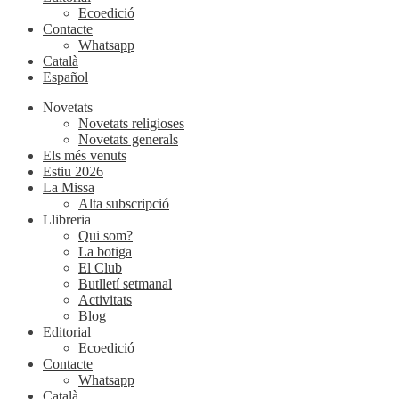
Ecoedició
Contacte
Whatsapp
Català
Español
Novetats
Novetats religioses
Novetats generals
Els més venuts
Estiu 2026
La Missa
Alta subscripció
Llibreria
Qui som?
La botiga
El Club
Butlletí setmanal
Activitats
Blog
Editorial
Ecoedició
Contacte
Whatsapp
Català