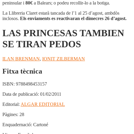
TAMBIEN
peninsular i
80€
a Balears; o podeu recollir-lo a la botiga.
SE
TIRAN
La Llibreria Claret estarà tancada de l’1 al 25 d’agost, ambdòs
PEDOS
inclosos.
Els enviaments es reactivaran el dimecres 26 d’agost.
LAS PRINCESAS TAMBIEN
SE TIRAN PEDOS
ILAN BRENMAN
,
IONIT ZILBERMAN
Fitxa tècnica
ISBN:
9788498453157
Data de publicació:
01/02/2011
Editorial:
ALGAR EDITORIAL
Pàgines:
28
Enquadernació:
Cartoné