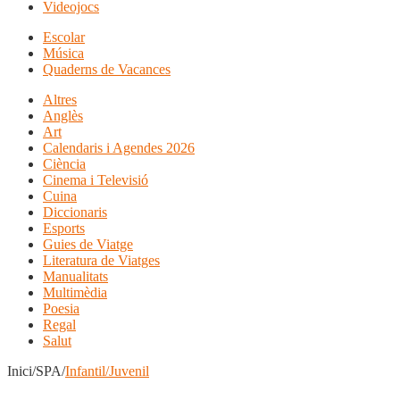
Videojocs
Escolar
Música
Quaderns de Vacances
Altres
Anglès
Art
Calendaris i Agendes 2026
Ciència
Cinema i Televisió
Cuina
Diccionaris
Esports
Guies de Viatge
Literatura de Viatges
Manualitats
Multimèdia
Poesia
Regal
Salut
Inici/SPA/
Infantil/Juvenil