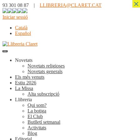
×
93 301 08 87 |
LLIBRERIA@CLARET.CAT
Iniciar sessió
Català
Español
Novetats
Novetats religioses
Novetats generals
Els més venuts
Estiu 2026
La Missa
Alta subscripció
Llibreria
Qui som?
La botiga
El Club
Butlletí setmanal
Activitats
Blog
Editorial