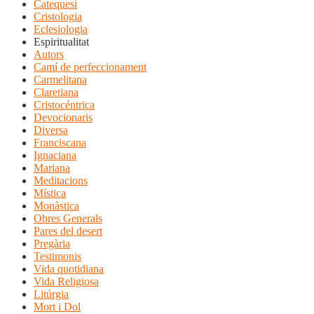
Catequesi
Cristologia
Eclesiologia
Espiritualitat
Autors
Camí de perfeccionament
Carmelitana
Claretiana
Cristocéntrica
Devocionaris
Diversa
Franciscana
Ignaciana
Mariana
Meditacions
Mística
Monàstica
Obres Generals
Pares del desert
Pregària
Testimonis
Vida quotidiana
Vida Religiosa
Litúrgia
Mort i Dol