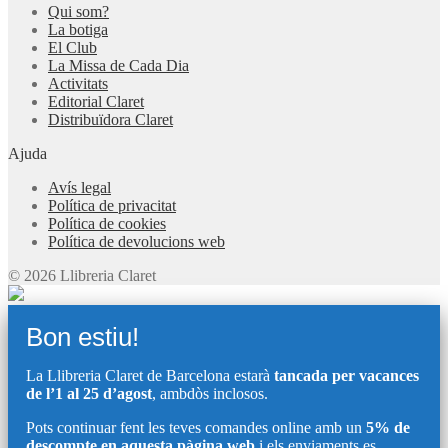
Qui som?
La botiga
El Club
La Missa de Cada Dia
Activitats
Editorial Claret
Distribuïdora Claret
Ajuda
Avís legal
Política de privacitat
Política de cookies
Política de devolucions web
© 2026 Llibreria Claret
Bon estiu!
La Llibreria Claret de Barcelona estarà
tancada per vacances
de l’1 al 25 d’agost
, ambdòs inclosos.
Pots continuar fent les teves comandes online amb un
5% de
descompte en aquesta pàgina web
i els enviaments es