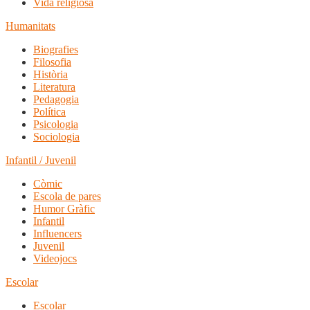
Vida religiosa
Humanitats
Biografies
Filosofia
Història
Literatura
Pedagogia
Política
Psicologia
Sociologia
Infantil / Juvenil
Còmic
Escola de pares
Humor Gràfic
Infantil
Influencers
Juvenil
Videojocs
Escolar
Escolar