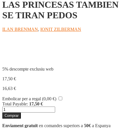
LAS PRINCESAS TAMBIEN
SE TIRAN PEDOS
ILAN BRENMAN
,
IONIT ZILBERMAN
Compartir
5% descompte exclusiu web
17,50
€
16,63
€
Embolicar per a regal (
0,00
€
)
Total Payable:
17,50
€
quantitat
de
Comprar
LAS
PRINCESAS
Enviament gratuït
en comandes superiors a
50€
a Espanya