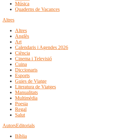
Música
Quaderns de Vacances
Altres
Altres
Anglès
Art
Calendaris i Agendes 2026
Ciència
Cinema i Televisió
Cuina
Diccionaris
Esports
Guies de Viatge
Literatura de Viatges
Manualitats
Multimèdia
Poesia
Regal
Salut
Autors
Editorials
Bíblia