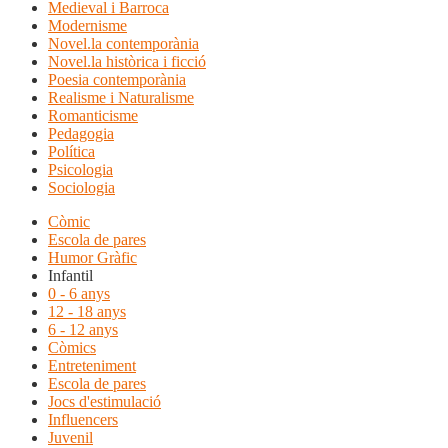
Medieval i Barroca
Modernisme
Novel.la contemporània
Novel.la històrica i ficció
Poesia contemporània
Realisme i Naturalisme
Romanticisme
Pedagogia
Política
Psicologia
Sociologia
Còmic
Escola de pares
Humor Gràfic
Infantil
0 - 6 anys
12 - 18 anys
6 - 12 anys
Còmics
Entreteniment
Escola de pares
Jocs d'estimulació
Influencers
Juvenil