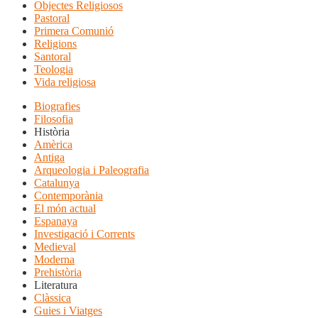
Objectes Religiosos
Pastoral
Primera Comunió
Religions
Santoral
Teologia
Vida religiosa
Biografies
Filosofia
Història
Amèrica
Antiga
Arqueologia i Paleografia
Catalunya
Contemporània
El món actual
Espanaya
Investigació i Corrents
Medieval
Moderna
Prehistòria
Literatura
Clàssica
Guies i Viatges