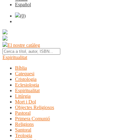
Español
(0)
El nostre catàleg
Espiritualitat
Bíblia
Catequesi
Cristologia
Eclesiologia
Espiritualitat
Litúrgia
Mort i Dol
Objectes Religiosos
Pastoral
Primera Comunió
Religions
Santoral
Teologia