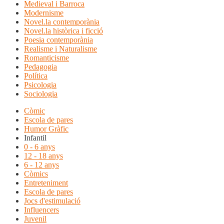
Medieval i Barroca
Modernisme
Novel.la contemporània
Novel.la històrica i ficció
Poesia contemporània
Realisme i Naturalisme
Romanticisme
Pedagogia
Política
Psicologia
Sociologia
Còmic
Escola de pares
Humor Gràfic
Infantil
0 - 6 anys
12 - 18 anys
6 - 12 anys
Còmics
Entreteniment
Escola de pares
Jocs d'estimulació
Influencers
Juvenil