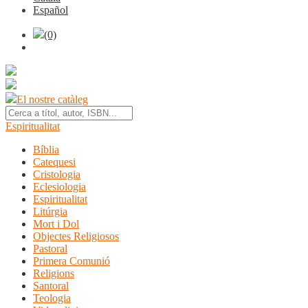
Español
(0)
El nostre catàleg
Espiritualitat
Bíblia
Catequesi
Cristologia
Eclesiologia
Espiritualitat
Litúrgia
Mort i Dol
Objectes Religiosos
Pastoral
Primera Comunió
Religions
Santoral
Teologia