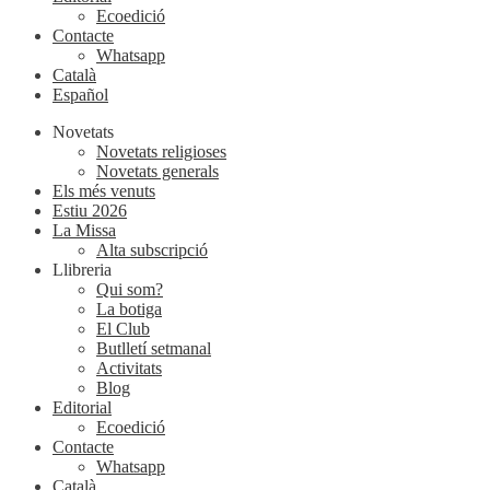
Ecoedició
Contacte
Whatsapp
Català
Español
Novetats
Novetats religioses
Novetats generals
Els més venuts
Estiu 2026
La Missa
Alta subscripció
Llibreria
Qui som?
La botiga
El Club
Butlletí setmanal
Activitats
Blog
Editorial
Ecoedició
Contacte
Whatsapp
Català