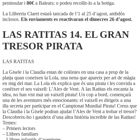
14.
peninsular i
80€
a Balears; o podeu recollir-lo a la botiga.
EL
GRAN
La Llibreria Claret estarà tancada de l’1 al 25 d’agost, ambdòs
TRESOR
inclosos.
Els enviaments es reactivaran el dimecres 26 d’agost.
PIRATA
LAS RATITAS 14. EL GRAN
TRESOR PIRATA
LAS RATITAS
La Gisele i la Claudia estan de colònies en una casa a prop de la
platja quan coneixen la Lola, una nena que apareix per art de màgia
en mig del mar. La Lola els explica que és una pirata i les convida a
conèixer el seu vaixell: L’Ales de Vent. A las Ratitas els encanta la
idea, no han vist mai un vaixell pirata! Un cop a bord, començarà
una de les aventures més emocionants: el vaixell es dirigeix a una
illa secreta per participar en el Campionat Mundial Pirata! Creus que
la Claudia i la Gisele podran ajudar l’Ales de Vent a trobar el tresor?
Descobreix-ho i gaudeix d’una altra història increïble de las Ratitas!
Temes:
– Primers lectors
– Llibres familiars
– Llibres infantils d’aventures