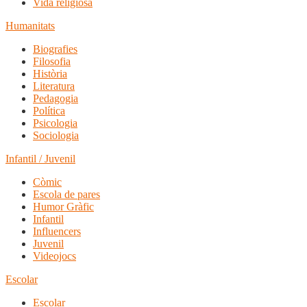
Vida religiosa
Humanitats
Biografies
Filosofia
Història
Literatura
Pedagogia
Política
Psicologia
Sociologia
Infantil / Juvenil
Còmic
Escola de pares
Humor Gràfic
Infantil
Influencers
Juvenil
Videojocs
Escolar
Escolar