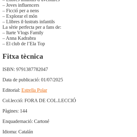
– Joves influencers
– Ficció per a nens
– Explorar el món
– Llibres il·lustrats infantils
La sèrie perfecta per a fans de:
– Itarte Vlogs Family
– Anna Kadrabra
– El club de l’Ela Top
Fitxa tècnica
ISBN:
9791387782047
Data de publicació:
01/07/2025
Editorial:
Estrella Polar
Col.lecció:
FORA DE COL.LECCIÓ
Pàgines:
144
Enquadernació:
Cartoné
Idioma:
Catalán