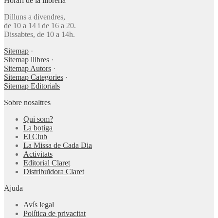
Horari de la llibreria
Dilluns a divendres,
de 10 a 14 i de 16 a 20.
Dissabtes, de 10 a 14h.
Sitemap
·
Sitemap llibres
·
Sitemap Autors
·
Sitemap Categories
·
Sitemap Editorials
Sobre nosaltres
Qui som?
La botiga
El Club
La Missa de Cada Dia
Activitats
Editorial Claret
Distribuïdora Claret
Ajuda
Avís legal
Política de privacitat