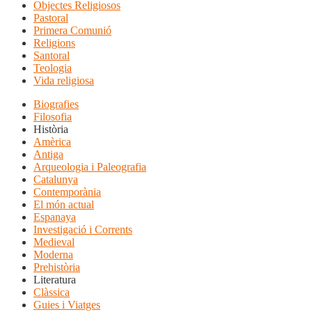
Objectes Religiosos
Pastoral
Primera Comunió
Religions
Santoral
Teologia
Vida religiosa
Biografies
Filosofia
Història
Amèrica
Antiga
Arqueologia i Paleografia
Catalunya
Contemporània
El món actual
Espanaya
Investigació i Corrents
Medieval
Moderna
Prehistòria
Literatura
Clàssica
Guies i Viatges