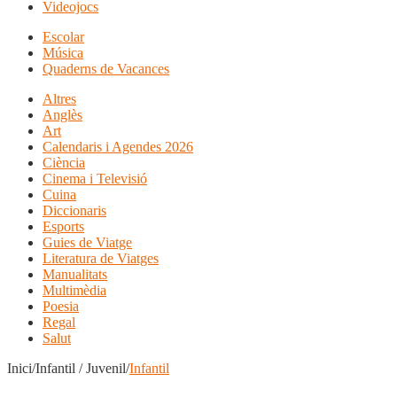
Videojocs
Escolar
Música
Quaderns de Vacances
Altres
Anglès
Art
Calendaris i Agendes 2026
Ciència
Cinema i Televisió
Cuina
Diccionaris
Esports
Guies de Viatge
Literatura de Viatges
Manualitats
Multimèdia
Poesia
Regal
Salut
Inici/Infantil / Juvenil/
Infantil