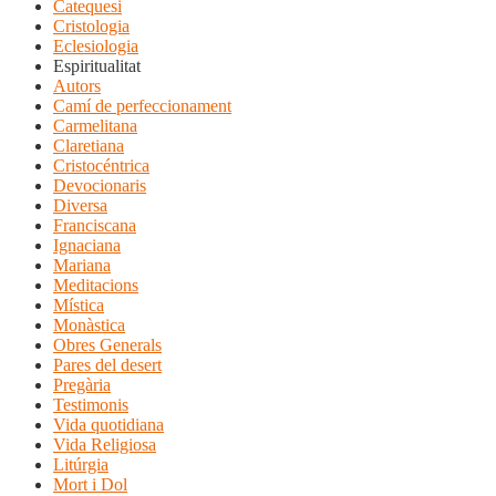
Catequesi
Cristologia
Eclesiologia
Espiritualitat
Autors
Camí de perfeccionament
Carmelitana
Claretiana
Cristocéntrica
Devocionaris
Diversa
Franciscana
Ignaciana
Mariana
Meditacions
Mística
Monàstica
Obres Generals
Pares del desert
Pregària
Testimonis
Vida quotidiana
Vida Religiosa
Litúrgia
Mort i Dol