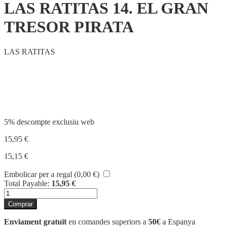
LAS RATITAS 14. EL GRAN
TRESOR PIRATA
LAS RATITAS
Compartir
5% descompte exclusiu web
15,95
€
15,15
€
Embolicar per a regal (
0,00
€
)
Total Payable:
15,95
€
quantitat
de
Comprar
LAS
RATITAS
Enviament gratuït
en comandes superiors a
50€
a Espanya