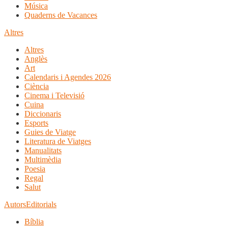
Música
Quaderns de Vacances
Altres
Altres
Anglès
Art
Calendaris i Agendes 2026
Ciència
Cinema i Televisió
Cuina
Diccionaris
Esports
Guies de Viatge
Literatura de Viatges
Manualitats
Multimèdia
Poesia
Regal
Salut
Autors
Editorials
Bíblia