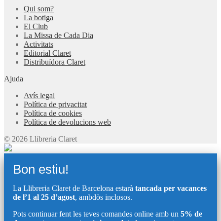
Qui som?
La botiga
El Club
La Missa de Cada Dia
Activitats
Editorial Claret
Distribuïdora Claret
Ajuda
Avís legal
Política de privacitat
Política de cookies
Política de devolucions web
© 2026 Llibreria Claret
Bon estiu!
La Llibreria Claret de Barcelona estarà
tancada per vacances
de l’1 al 25 d’agost
, ambdòs inclosos.
Pots continuar fent les teves comandes online amb un
5% de