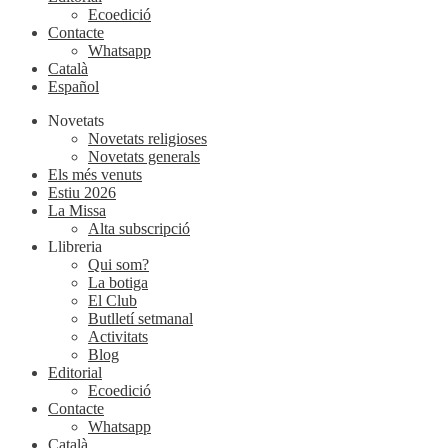
Ecoedició
Contacte
Whatsapp
Català
Español
Novetats
Novetats religioses
Novetats generals
Els més venuts
Estiu 2026
La Missa
Alta subscripció
Llibreria
Qui som?
La botiga
El Club
Butlletí setmanal
Activitats
Blog
Editorial
Ecoedició
Contacte
Whatsapp
Català