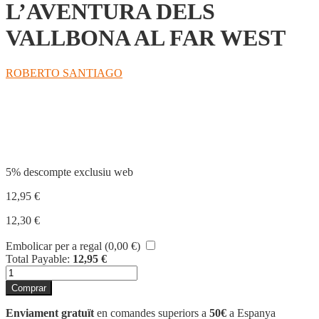
L’AVENTURA DELS
VALLBONA AL FAR WEST
ROBERTO SANTIAGO
Compartir
5% descompte exclusiu web
12,95
€
12,30
€
Embolicar per a regal (
0,00
€
)
Total Payable:
12,95
€
quantitat
de
Comprar
L'AVENTURA
DELS
Enviament gratuït
en comandes superiors a
50€
a Espanya