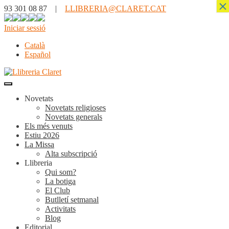
×
93 301 08 87 |
LLIBRERIA@CLARET.CAT
Iniciar sessió
Català
Español
Novetats
Novetats religioses
Novetats generals
Els més venuts
Estiu 2026
La Missa
Alta subscripció
Llibreria
Qui som?
La botiga
El Club
Butlletí setmanal
Activitats
Blog
Editorial