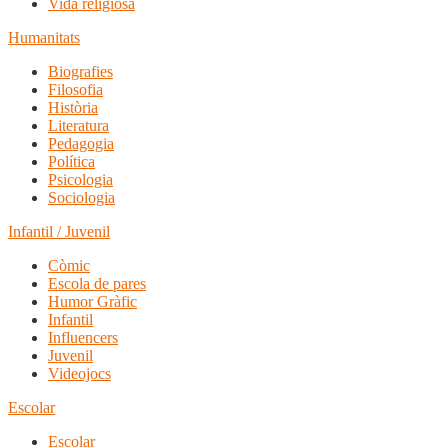
Vida religiosa
Humanitats
Biografies
Filosofia
Història
Literatura
Pedagogia
Política
Psicologia
Sociologia
Infantil / Juvenil
Còmic
Escola de pares
Humor Gràfic
Infantil
Influencers
Juvenil
Videojocs
Escolar
Escolar