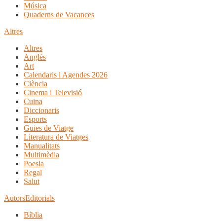
Música
Quaderns de Vacances
Altres
Altres
Anglès
Art
Calendaris i Agendes 2026
Ciència
Cinema i Televisió
Cuina
Diccionaris
Esports
Guies de Viatge
Literatura de Viatges
Manualitats
Multimèdia
Poesia
Regal
Salut
Autors
Editorials
Bíblia