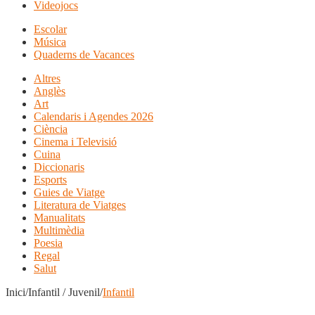
Videojocs
Escolar
Música
Quaderns de Vacances
Altres
Anglès
Art
Calendaris i Agendes 2026
Ciència
Cinema i Televisió
Cuina
Diccionaris
Esports
Guies de Viatge
Literatura de Viatges
Manualitats
Multimèdia
Poesia
Regal
Salut
Inici/Infantil / Juvenil/
Infantil