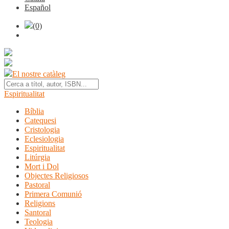
Español
(0)
El nostre catàleg
Espiritualitat
Bíblia
Catequesi
Cristologia
Eclesiologia
Espiritualitat
Litúrgia
Mort i Dol
Objectes Religiosos
Pastoral
Primera Comunió
Religions
Santoral
Teologia