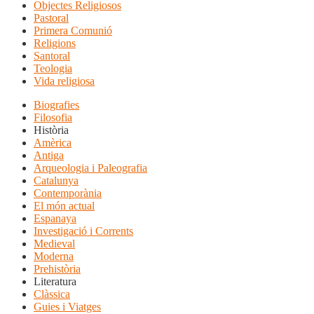
Objectes Religiosos
Pastoral
Primera Comunió
Religions
Santoral
Teologia
Vida religiosa
Biografies
Filosofia
Història
Amèrica
Antiga
Arqueologia i Paleografia
Catalunya
Contemporània
El món actual
Espanaya
Investigació i Corrents
Medieval
Moderna
Prehistòria
Literatura
Clàssica
Guies i Viatges