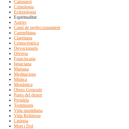
Catequesi
Cristologia
Eclesiologia
Espiritualitat
Autors
Camí de perfeccionament
Carmelitana
Claretiana
Cristocéntrica
Devocionaris
Diversa
Franciscana
Ignaciana
Mariana
Meditacions
Mística
Monàstica
Obres Generals
Pares del desert
Pregària
Testimonis
Vida quotidiana
Vida Religiosa
Litúrgia
Mort i Dol