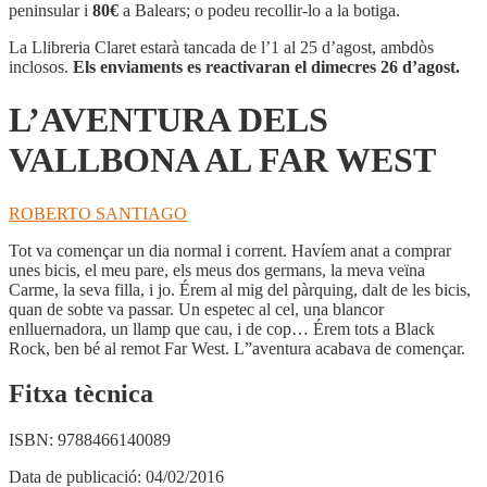
VALLBONA
peninsular i
80€
a Balears; o podeu recollir-lo a la botiga.
AL
FAR
La Llibreria Claret estarà tancada de l’1 al 25 d’agost, ambdòs
WEST
inclosos.
Els enviaments es reactivaran el dimecres 26 d’agost.
L’AVENTURA DELS
VALLBONA AL FAR WEST
ROBERTO SANTIAGO
Tot va començar un dia normal i corrent. Havíem anat a comprar
unes bicis, el meu pare, els meus dos germans, la meva veïna
Carme, la seva filla, i jo. Érem al mig del pàrquing, dalt de les bicis,
quan de sobte va passar. Un espetec al cel, una blancor
enlluernadora, un llamp que cau, i de cop… Érem tots a Black
Rock, ben bé al remot Far West. L”aventura acabava de començar.
Fitxa tècnica
ISBN:
9788466140089
Data de publicació:
04/02/2016