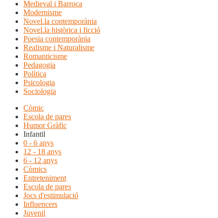
Medieval i Barroca
Modernisme
Novel.la contemporània
Novel.la històrica i ficció
Poesia contemporània
Realisme i Naturalisme
Romanticisme
Pedagogia
Política
Psicologia
Sociologia
Còmic
Escola de pares
Humor Gràfic
Infantil
0 - 6 anys
12 - 18 anys
6 - 12 anys
Còmics
Entreteniment
Escola de pares
Jocs d'estimulació
Influencers
Juvenil