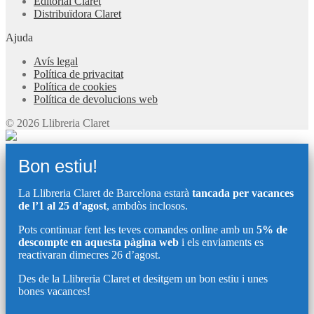
Editorial Claret
Distribuïdora Claret
Ajuda
Avís legal
Política de privacitat
Política de cookies
Política de devolucions web
© 2026 Llibreria Claret
Bon estiu!
La Llibreria Claret de Barcelona estarà
tancada per vacances
de l’1 al 25 d’agost
, ambdòs inclosos.
Pots continuar fent les teves comandes online amb un
5% de
descompte en aquesta pàgina web
i els enviaments es
reactivaran dimecres 26 d’agost.
Des de la Llibreria Claret et desitgem un bon estiu i unes
bones vacances!