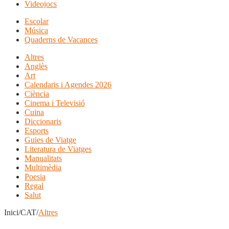
Videojocs
Escolar
Música
Quaderns de Vacances
Altres
Anglès
Art
Calendaris i Agendes 2026
Ciència
Cinema i Televisió
Cuina
Diccionaris
Esports
Guies de Viatge
Literatura de Viatges
Manualitats
Multimèdia
Poesia
Regal
Salut
Inici/CAT/
Altres