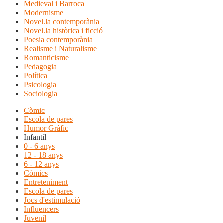
Medieval i Barroca
Modernisme
Novel.la contemporània
Novel.la històrica i ficció
Poesia contemporània
Realisme i Naturalisme
Romanticisme
Pedagogia
Política
Psicologia
Sociologia
Còmic
Escola de pares
Humor Gràfic
Infantil
0 - 6 anys
12 - 18 anys
6 - 12 anys
Còmics
Entreteniment
Escola de pares
Jocs d'estimulació
Influencers
Juvenil