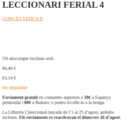
LECCIONARI FERIAL 4
CONCILI VATICA II
Compartir
5% descompte exclusiu web
66,46
€
63,14
€
No disponible
Enviament gratuït
en comandes superiors a
50€
a Espanya
peninsular i
80€
a Balears; o podeu recollir-lo a la botiga.
La Llibreria Claret estarà tancada de l’1 al 25 d’agost, ambdòs
inclosos.
Els enviaments es reactivaran el dimecres 26 d’agost.