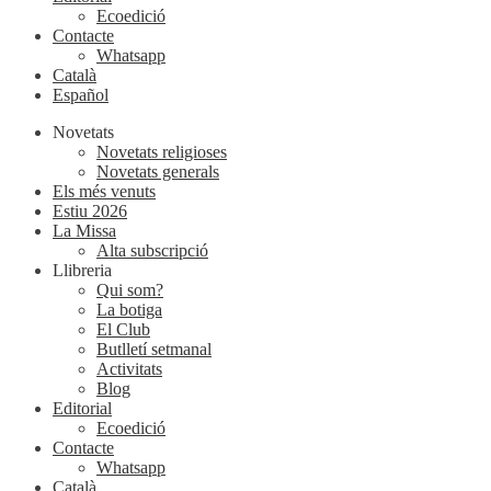
Ecoedició
Contacte
Whatsapp
Català
Español
Novetats
Novetats religioses
Novetats generals
Els més venuts
Estiu 2026
La Missa
Alta subscripció
Llibreria
Qui som?
La botiga
El Club
Butlletí setmanal
Activitats
Blog
Editorial
Ecoedició
Contacte
Whatsapp
Català