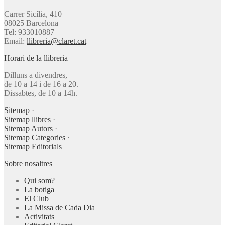
Carrer Sicília, 410
08025 Barcelona
Tel: 933010887
Email:
llibreria@claret.cat
Horari de la llibreria
Dilluns a divendres,
de 10 a 14 i de 16 a 20.
Dissabtes, de 10 a 14h.
Sitemap
·
Sitemap llibres
·
Sitemap Autors
·
Sitemap Categories
·
Sitemap Editorials
Sobre nosaltres
Qui som?
La botiga
El Club
La Missa de Cada Dia
Activitats