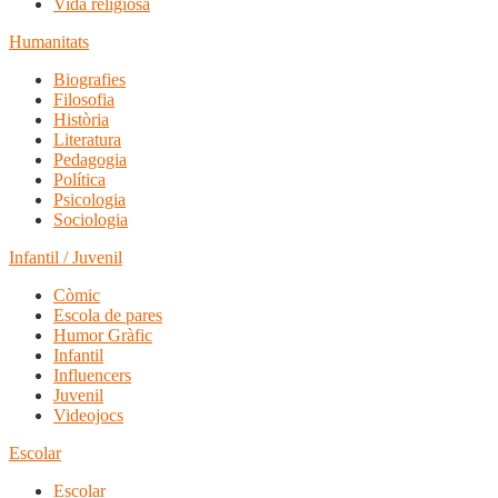
Vida religiosa
Humanitats
Biografies
Filosofia
Història
Literatura
Pedagogia
Política
Psicologia
Sociologia
Infantil / Juvenil
Còmic
Escola de pares
Humor Gràfic
Infantil
Influencers
Juvenil
Videojocs
Escolar
Escolar