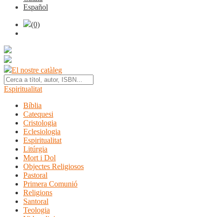
Español
(0)
El nostre catàleg
Espiritualitat
Bíblia
Catequesi
Cristologia
Eclesiologia
Espiritualitat
Litúrgia
Mort i Dol
Objectes Religiosos
Pastoral
Primera Comunió
Religions
Santoral
Teologia