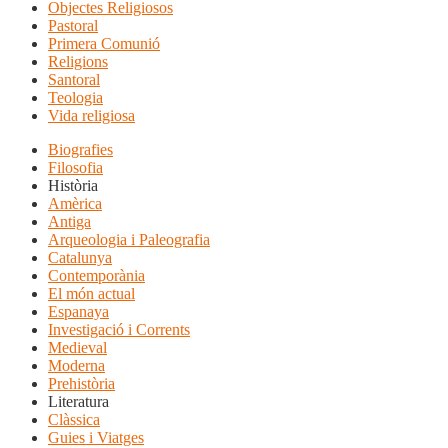
Objectes Religiosos
Pastoral
Primera Comunió
Religions
Santoral
Teologia
Vida religiosa
Biografies
Filosofia
Història
Amèrica
Antiga
Arqueologia i Paleografia
Catalunya
Contemporània
El món actual
Espanaya
Investigació i Corrents
Medieval
Moderna
Prehistòria
Literatura
Clàssica
Guies i Viatges