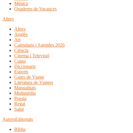
Música
Quaderns de Vacances
Altres
Altres
Anglès
Art
Calendaris i Agendes 2026
Ciència
Cinema i Televisió
Cuina
Diccionaris
Esports
Guies de Viatge
Literatura de Viatges
Manualitats
Multimèdia
Poesia
Regal
Salut
Autors
Editorials
Bíblia