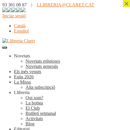
×
93 301 08 87 |
LLIBRERIA@CLARET.CAT
Iniciar sessió
Català
Español
Novetats
Novetats religioses
Novetats generals
Els més venuts
Estiu 2026
La Missa
Alta subscripció
Llibreria
Qui som?
La botiga
El Club
Butlletí setmanal
Activitats
Blog
Editorial