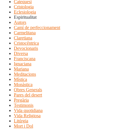
Catequesi
Cristologia
Eclesiologia
Espiritualitat
Autors
Camí de perfeccionament
Carmelitana
Claretiana
Cristocéntrica
Devocionaris
Diversa
Franciscana
Ignaciana
Mariana
Meditacions
Mística
Monàstica
Obres Generals
Pares del desert
Pregària
Testimonis
Vida quotidiana
Vida Religiosa
Litúrgia
Mort i Dol