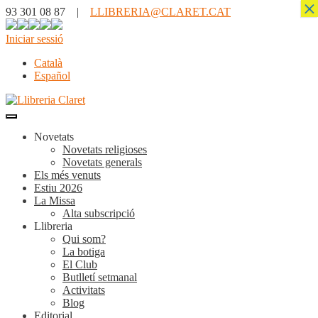
×
93 301 08 87 |
LLIBRERIA@CLARET.CAT
Iniciar sessió
Català
Español
Novetats
Novetats religioses
Novetats generals
Els més venuts
Estiu 2026
La Missa
Alta subscripció
Llibreria
Qui som?
La botiga
El Club
Butlletí setmanal
Activitats
Blog
Editorial