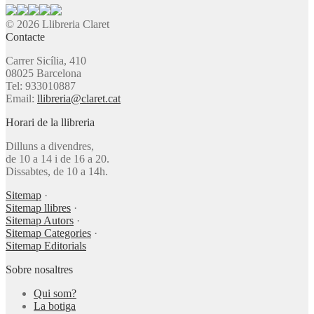
© 2026 Llibreria Claret
Contacte
Carrer Sicília, 410
08025 Barcelona
Tel: 933010887
Email:
llibreria@claret.cat
Horari de la llibreria
Dilluns a divendres,
de 10 a 14 i de 16 a 20.
Dissabtes, de 10 a 14h.
Sitemap
·
Sitemap llibres
·
Sitemap Autors
·
Sitemap Categories
·
Sitemap Editorials
Sobre nosaltres
Qui som?
La botiga