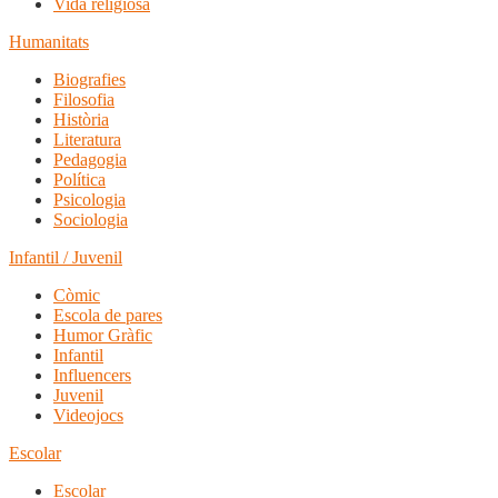
Vida religiosa
Humanitats
Biografies
Filosofia
Història
Literatura
Pedagogia
Política
Psicologia
Sociologia
Infantil / Juvenil
Còmic
Escola de pares
Humor Gràfic
Infantil
Influencers
Juvenil
Videojocs
Escolar
Escolar