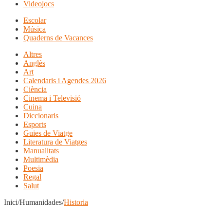
Videojocs
Escolar
Música
Quaderns de Vacances
Altres
Anglès
Art
Calendaris i Agendes 2026
Ciència
Cinema i Televisió
Cuina
Diccionaris
Esports
Guies de Viatge
Literatura de Viatges
Manualitats
Multimèdia
Poesia
Regal
Salut
Inici/Humanidades/
Historia