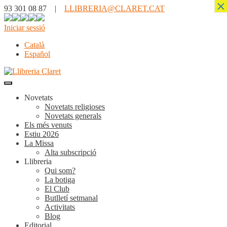
×
93 301 08 87 |
LLIBRERIA@CLARET.CAT
Iniciar sessió
Català
Español
Novetats
Novetats religioses
Novetats generals
Els més venuts
Estiu 2026
La Missa
Alta subscripció
Llibreria
Qui som?
La botiga
El Club
Butlletí setmanal
Activitats
Blog
Editorial