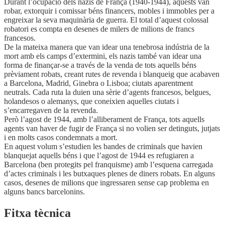
Durant l’ocupació dels nazis de França (1940-1944), aquests van
robar, extorquir i comissar béns financers, mobles i immobles per a
engreixar la seva maquinària de guerra. El total d’aquest colossal
robatori es compta en desenes de milers de milions de francs
francesos.
De la mateixa manera que van idear una tenebrosa indústria de la
mort amb els camps d’extermini, els nazis també van idear una
forma de finançar-se a través de la venda de tots aquells béns
prèviament robats, creant rutes de revenda i blanqueig que acabaven
a Barcelona, Madrid, Ginebra o Lisboa; ciutats aparentment
neutrals. Cada ruta la duien una sèrie d’agents francesos, belgues,
holandesos o alemanys, que coneixien aquelles ciutats i
s’encarregaven de la revenda.
Però l’agost de 1944, amb l’alliberament de França, tots aquells
agents van haver de fugir de França si no volien ser detinguts, jutjats
i en molts casos condemnats a mort.
En aquest volum s’estudien les bandes de criminals que havien
blanquejat aquells béns i que l’agost de 1944 es refugiaren a
Barcelona (ben protegits pel franquisme) amb l’esquena carregada
d’actes criminals i les butxaques plenes de diners robats. En alguns
casos, desenes de milions que ingressaren sense cap problema en
alguns bancs barcelonins.
Fitxa tècnica