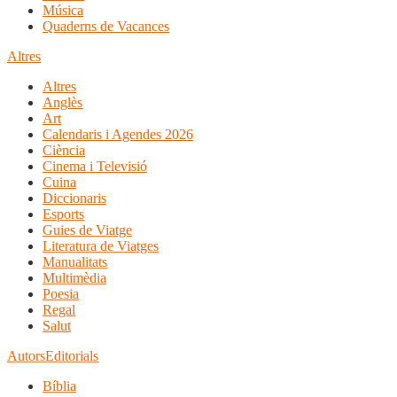
Música
Quaderns de Vacances
Altres
Altres
Anglès
Art
Calendaris i Agendes 2026
Ciència
Cinema i Televisió
Cuina
Diccionaris
Esports
Guies de Viatge
Literatura de Viatges
Manualitats
Multimèdia
Poesia
Regal
Salut
Autors
Editorials
Bíblia