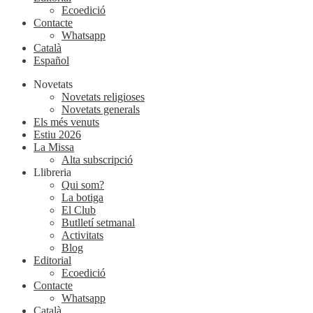
Ecoedició
Contacte
Whatsapp
Català
Español
Novetats
Novetats religioses
Novetats generals
Els més venuts
Estiu 2026
La Missa
Alta subscripció
Llibreria
Qui som?
La botiga
El Club
Butlletí setmanal
Activitats
Blog
Editorial
Ecoedició
Contacte
Whatsapp
Català