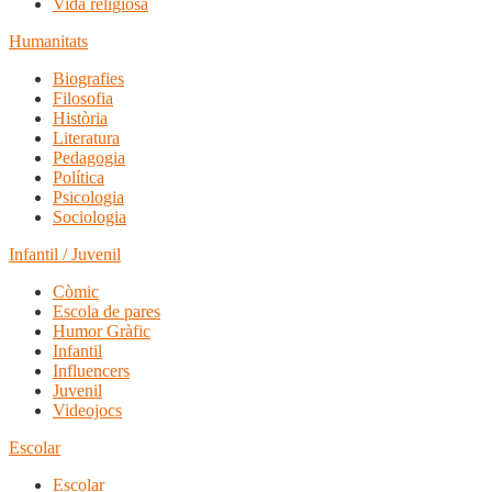
Vida religiosa
Humanitats
Biografies
Filosofia
Història
Literatura
Pedagogia
Política
Psicologia
Sociologia
Infantil / Juvenil
Còmic
Escola de pares
Humor Gràfic
Infantil
Influencers
Juvenil
Videojocs
Escolar
Escolar