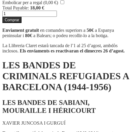
Embolicar per a regal (
0,00
€
)
Total Payable:
18,00
€
quantitat
de
Comprar
LES
BANDES
Enviament gratuït
en comandes superiors a
50€
a Espanya
DE
peninsular i
80€
a Balears; o podeu recollir-lo a la botiga.
CRIMINALS
REFUGIADES
La Llibreria Claret estarà tancada de l’1 al 25 d’agost, ambdòs
A
inclosos.
Els enviaments es reactivaran el dimecres 26 d’agost.
BARCELONA
(1944-
LES BANDES DE
1956)
CRIMINALS REFUGIADES A
BARCELONA (1944-1956)
LES BANDES DE SABIANI,
MOURAILLE I HÉRICOURT
XAVIER JUNCOSA I GURGUÍ