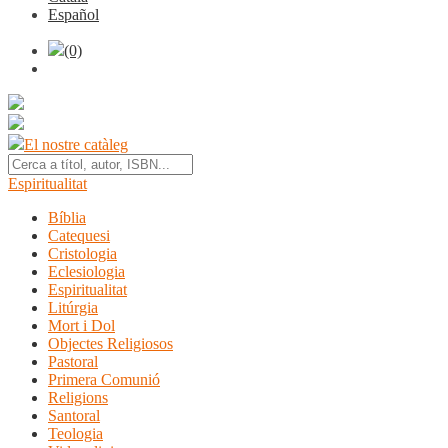
Español
(0)
El nostre catàleg
Espiritualitat
Bíblia
Catequesi
Cristologia
Eclesiologia
Espiritualitat
Litúrgia
Mort i Dol
Objectes Religiosos
Pastoral
Primera Comunió
Religions
Santoral
Teologia