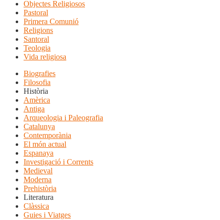
Objectes Religiosos
Pastoral
Primera Comunió
Religions
Santoral
Teologia
Vida religiosa
Biografies
Filosofia
Història
Amèrica
Antiga
Arqueologia i Paleografia
Catalunya
Contemporània
El món actual
Espanaya
Investigació i Corrents
Medieval
Moderna
Prehistòria
Literatura
Clàssica
Guies i Viatges