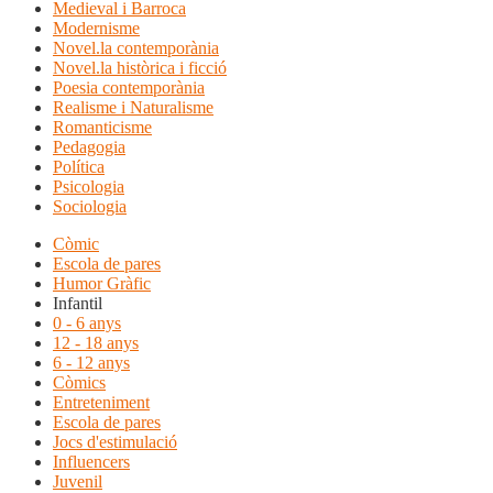
Medieval i Barroca
Modernisme
Novel.la contemporània
Novel.la històrica i ficció
Poesia contemporània
Realisme i Naturalisme
Romanticisme
Pedagogia
Política
Psicologia
Sociologia
Còmic
Escola de pares
Humor Gràfic
Infantil
0 - 6 anys
12 - 18 anys
6 - 12 anys
Còmics
Entreteniment
Escola de pares
Jocs d'estimulació
Influencers
Juvenil