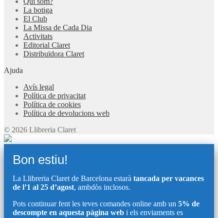
Qui som?
La botiga
El Club
La Missa de Cada Dia
Activitats
Editorial Claret
Distribuïdora Claret
Ajuda
Avís legal
Política de privacitat
Política de cookies
Política de devolucions web
© 2026 Llibreria Claret
Bon estiu!
La Llibreria Claret de Barcelona estarà
tancada per vacances
de l’1 al 25 d’agost
, ambdòs inclosos.
Pots continuar fent les teves comandes online amb un
5% de
descompte en aquesta pàgina web
i els enviaments es