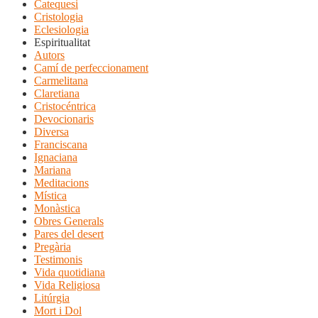
Catequesi
Cristologia
Eclesiologia
Espiritualitat
Autors
Camí de perfeccionament
Carmelitana
Claretiana
Cristocéntrica
Devocionaris
Diversa
Franciscana
Ignaciana
Mariana
Meditacions
Mística
Monàstica
Obres Generals
Pares del desert
Pregària
Testimonis
Vida quotidiana
Vida Religiosa
Litúrgia
Mort i Dol