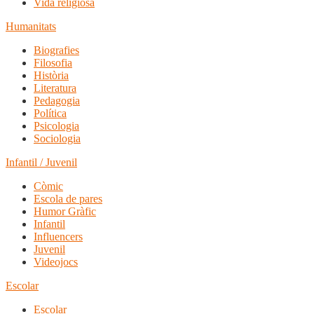
Vida religiosa
Humanitats
Biografies
Filosofia
Història
Literatura
Pedagogia
Política
Psicologia
Sociologia
Infantil / Juvenil
Còmic
Escola de pares
Humor Gràfic
Infantil
Influencers
Juvenil
Videojocs
Escolar
Escolar