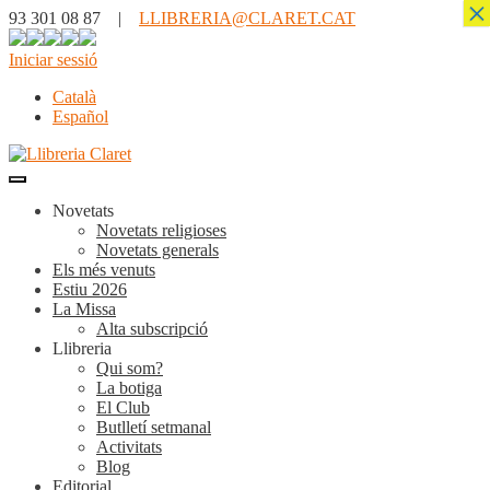
×
93 301 08 87 |
LLIBRERIA@CLARET.CAT
Iniciar sessió
Català
Español
Novetats
Novetats religioses
Novetats generals
Els més venuts
Estiu 2026
La Missa
Alta subscripció
Llibreria
Qui som?
La botiga
El Club
Butlletí setmanal
Activitats
Blog
Editorial