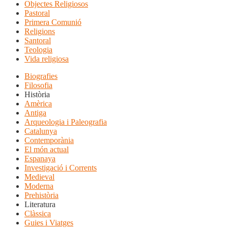
Objectes Religiosos
Pastoral
Primera Comunió
Religions
Santoral
Teologia
Vida religiosa
Biografies
Filosofia
Història
Amèrica
Antiga
Arqueologia i Paleografia
Catalunya
Contemporània
El món actual
Espanaya
Investigació i Corrents
Medieval
Moderna
Prehistòria
Literatura
Clàssica
Guies i Viatges