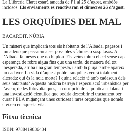
La Llibreria Claret estarà tancada de l’1 al 25 d’agost, ambdòs
inclosos.
Els enviaments es reactivaran el dimecres 26 d’agost.
LES ORQUÍDIES DEL MAL
BACARDIT, NÚRIA
Un misteri que implicarà tots els habitants de l’Albada, pagesos i
ramaders que passaran a ser possibles víctimes o sospitosos. A
l’Albada fa mesos que no hi plou. Els veïns miren el cel sense cap
esperança de rebre aigua fins que una tarda, de manera del tot
inesperada, arriba una gran tempesta, i amb la pluja també apareix
un cadàver. La vida d’aquest poble tranquil es veurà totalment
alterada: qui és la noia morta? I quina relació té amb cadascun dels
seus habitants? Aquesta història barreja l’especulació urbanística per
l’avenç de les fotovoltaiques, la corrupció de la política catalana i
una investigació científica que podria descobrir el tractament per
curar l’ELA mitjançant unes curioses i rares orquídies que només
creixen en aquesta vila.
Fitxa tècnica
ISBN:
9788419836434