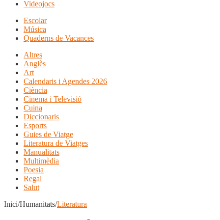
Videojocs
Escolar
Música
Quaderns de Vacances
Altres
Anglès
Art
Calendaris i Agendes 2026
Ciència
Cinema i Televisió
Cuina
Diccionaris
Esports
Guies de Viatge
Literatura de Viatges
Manualitats
Multimèdia
Poesia
Regal
Salut
Inici/Humanitats/
Literatura