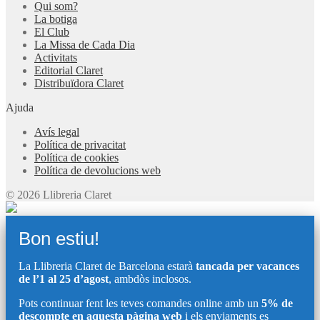
Qui som?
La botiga
El Club
La Missa de Cada Dia
Activitats
Editorial Claret
Distribuïdora Claret
Ajuda
Avís legal
Política de privacitat
Política de cookies
Política de devolucions web
© 2026 Llibreria Claret
Bon estiu!
La Llibreria Claret de Barcelona estarà
tancada per vacances
de l’1 al 25 d’agost
, ambdòs inclosos.
Pots continuar fent les teves comandes online amb un
5% de
descompte en aquesta pàgina web
i els enviaments es