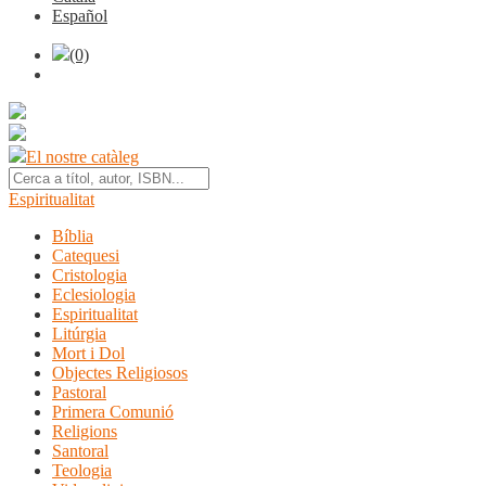
Español
(0)
El nostre catàleg
Espiritualitat
Bíblia
Catequesi
Cristologia
Eclesiologia
Espiritualitat
Litúrgia
Mort i Dol
Objectes Religiosos
Pastoral
Primera Comunió
Religions
Santoral
Teologia