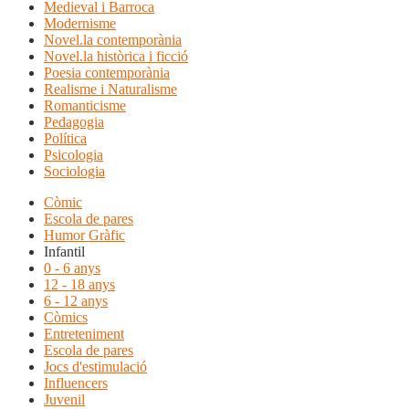
Medieval i Barroca
Modernisme
Novel.la contemporània
Novel.la històrica i ficció
Poesia contemporània
Realisme i Naturalisme
Romanticisme
Pedagogia
Política
Psicologia
Sociologia
Còmic
Escola de pares
Humor Gràfic
Infantil
0 - 6 anys
12 - 18 anys
6 - 12 anys
Còmics
Entreteniment
Escola de pares
Jocs d'estimulació
Influencers
Juvenil