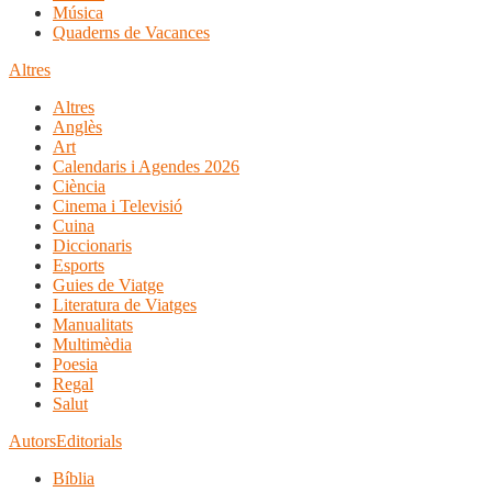
Música
Quaderns de Vacances
Altres
Altres
Anglès
Art
Calendaris i Agendes 2026
Ciència
Cinema i Televisió
Cuina
Diccionaris
Esports
Guies de Viatge
Literatura de Viatges
Manualitats
Multimèdia
Poesia
Regal
Salut
Autors
Editorials
Bíblia