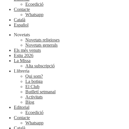
Ecoedició
Contacte
Whatsapp
Català
Español
Novetats
Novetats religioses
Novetats generals
Els més venuts
Estiu 2026
La Missa
Alta subscripció
Llibreria
Qui som?
La botiga
El Club
Butlletí setmanal
Activitats
Blog
Editorial
Ecoedició
Contacte
Whatsapp
Català