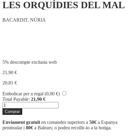
LES ORQUÍDIES DEL MAL
BACARDIT, NÚRIA
Compartir
5% descompte exclusiu web
21,90
€
20,81
€
Embolicar per a regal (
0,00
€
)
Total Payable:
21,90
€
quantitat
de
Comprar
LES
ORQUÍDIES
Enviament gratuït
en comandes superiors a
50€
a Espanya
DEL
peninsular i
80€
a Balears; o podeu recollir-lo a la botiga.
MAL