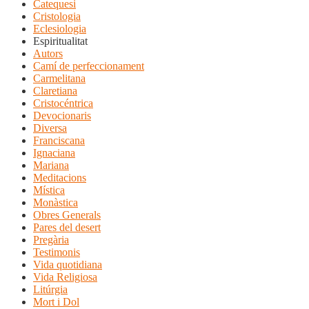
Catequesi
Cristologia
Eclesiologia
Espiritualitat
Autors
Camí de perfeccionament
Carmelitana
Claretiana
Cristocéntrica
Devocionaris
Diversa
Franciscana
Ignaciana
Mariana
Meditacions
Mística
Monàstica
Obres Generals
Pares del desert
Pregària
Testimonis
Vida quotidiana
Vida Religiosa
Litúrgia
Mort i Dol