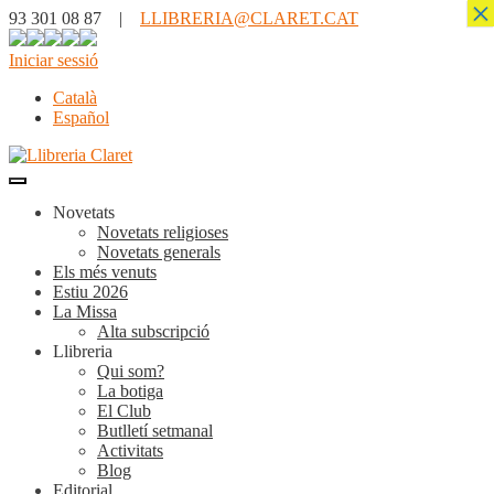
×
93 301 08 87 |
LLIBRERIA@CLARET.CAT
Iniciar sessió
Català
Español
Novetats
Novetats religioses
Novetats generals
Els més venuts
Estiu 2026
La Missa
Alta subscripció
Llibreria
Qui som?
La botiga
El Club
Butlletí setmanal
Activitats
Blog
Editorial