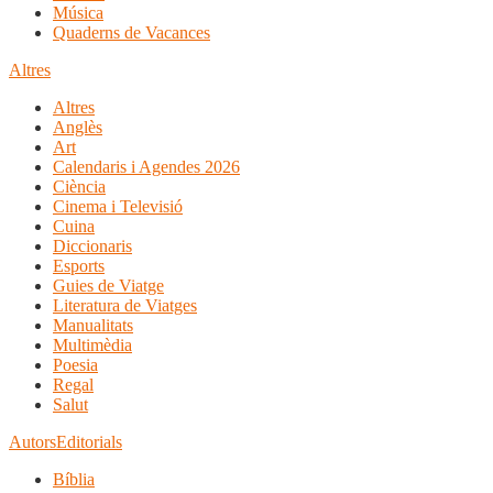
Música
Quaderns de Vacances
Altres
Altres
Anglès
Art
Calendaris i Agendes 2026
Ciència
Cinema i Televisió
Cuina
Diccionaris
Esports
Guies de Viatge
Literatura de Viatges
Manualitats
Multimèdia
Poesia
Regal
Salut
Autors
Editorials
Bíblia