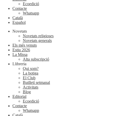
Ecoedició
Contacte
Whatsapp
Català
Español
Novetats
Novetats religioses
Novetats generals
Els més venuts
Estiu 2026
La Missa
Alta subscripció
Llibreria
Qui som?
La botiga
El Club
Butlletí setmanal
Activitats
Blog
Editorial
Ecoedició
Contacte
Whatsapp
Català