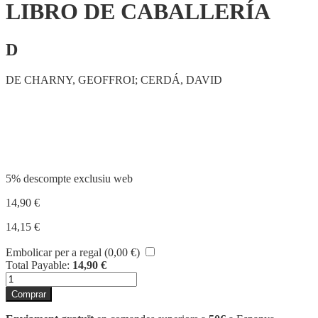
LIBRO DE CABALLERÍA
D
DE CHARNY, GEOFFROI; CERDÁ, DAVID
Compartir
5% descompte exclusiu web
14,90
€
14,15
€
Embolicar per a regal (
0,00
€
)
Total Payable:
14,90
€
quantitat
de
Comprar
LIBRO
DE