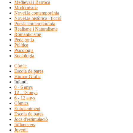
Medieval i Barroca
Modernisme
Novel.la contemporània
Novel.la històrica i ficció
Poesia contemporània
Realisme i Naturalisme
Romanticisme
Pedagogia
Política
Psicologia
Sociologia
Còmic
Escola de pares
Humor Gràfic
Infantil
0 - 6 anys
12 - 18 anys
6 - 12 anys
Còmics
Entreteniment
Escola de pares
Jocs d'estimulació
Influencers
Juvenil