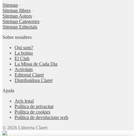
Sitemap
·
Sitemap llibres
·
Sitemap Autors
·
Sitemap Categories
·
Sitemap Editorials
Sobre nosaltres
Qui som?
La botiga
El Club
La Missa de Cada Dia
Activitats
Editorial Claret
Distribuïdora Claret
Ajuda
Avís legal
Política de privacitat
Política de cookies
Política de devolucions web
© 2026 Llibreria Claret