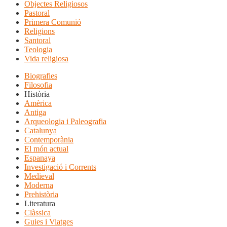
Objectes Religiosos
Pastoral
Primera Comunió
Religions
Santoral
Teologia
Vida religiosa
Biografies
Filosofia
Història
Amèrica
Antiga
Arqueologia i Paleografia
Catalunya
Contemporània
El món actual
Espanaya
Investigació i Corrents
Medieval
Moderna
Prehistòria
Literatura
Clàssica
Guies i Viatges