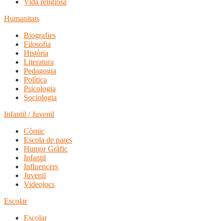
Vida religiosa
Humanitats
Biografies
Filosofia
Història
Literatura
Pedagogia
Política
Psicologia
Sociologia
Infantil / Juvenil
Còmic
Escola de pares
Humor Gràfic
Infantil
Influencers
Juvenil
Videojocs
Escolar
Escolar