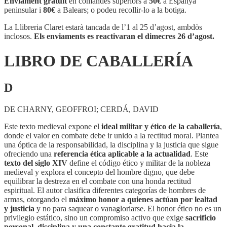
Enviament gratuït
en comandes superiors a
50€
a Espanya
CABALLERÍA
peninsular i
80€
a Balears; o podeu recollir-lo a la botiga.
La Llibreria Claret estarà tancada de l’1 al 25 d’agost, ambdòs
inclosos.
Els enviaments es reactivaran el dimecres 26 d’agost.
LIBRO DE CABALLERÍA
D
DE CHARNY, GEOFFROI; CERDÁ, DAVID
Este texto medieval expone el
ideal militar y ético de la caballería
,
donde el valor en combate debe ir unido a la rectitud moral. Plantea
una óptica de la responsabilidad, la disciplina y la justicia que sigue
ofreciendo una
referencia ética aplicable a la actualidad
. Este
texto del siglo XIV
define el código ético y militar de la nobleza
medieval y explora el concepto del hombre digno, que debe
equilibrar la destreza en el combate con una honda rectitud
espiritual. El autor clasifica diferentes categorías de hombres de
armas, otorgando el
máximo honor a quienes actúan por lealtad
y justicia
y no para saquear o vanagloriarse. El honor ético no es un
privilegio estático, sino un compromiso activo que exige
sacrificio
personal, disciplina y una constante gratitud hacia la