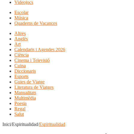
Videojocs
Escolar
Música
Quaderns de Vacances
Altres
Anglès
Art
Calendaris i Agendes 2026
Ciència
Cinema i Televisió
Cuina
Diccionaris
Esports
Guies de Viatge
Literatura de Viatges
Manualitats
Multimèdia
Poesia
Regal
Salut
Inici/Espiritualidad/
Espiritualidad