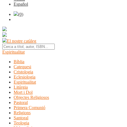
Español
(0)
El nostre catàleg
Espiritualitat
Bíblia
Catequesi
Cristologia
Eclesiologia
Espiritualitat
Litúrgia
Mort i Dol
Objectes Religiosos
Pastoral
Primera Comunió
Religions
Santoral
Teologia