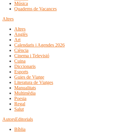
Música
Quaderns de Vacances
Altres
Altres
Anglès
Art
Calendaris i Agendes 2026
Ciència
Cinema i Televisió
Cuina
Diccionaris
Esports
Guies de Viatge
Literatura de Viatges
Manualitats
Multimèdia
Poesia
Regal
Salut
Autors
Editorials
Bíblia