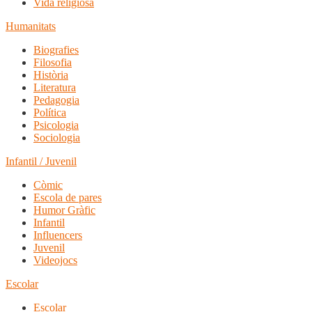
Vida religiosa
Humanitats
Biografies
Filosofia
Història
Literatura
Pedagogia
Política
Psicologia
Sociologia
Infantil / Juvenil
Còmic
Escola de pares
Humor Gràfic
Infantil
Influencers
Juvenil
Videojocs
Escolar
Escolar