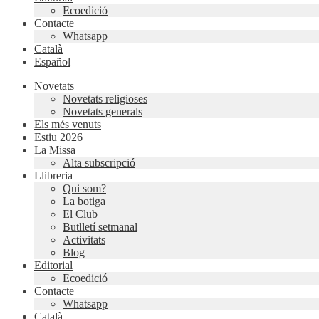
Ecoedició
Contacte
Whatsapp
Català
Español
Novetats
Novetats religioses
Novetats generals
Els més venuts
Estiu 2026
La Missa
Alta subscripció
Llibreria
Qui som?
La botiga
El Club
Butlletí setmanal
Activitats
Blog
Editorial
Ecoedició
Contacte
Whatsapp
Català