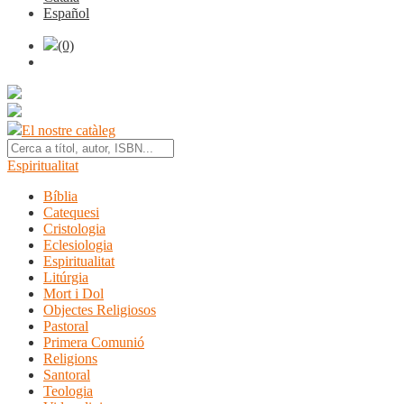
Español
(0)
El nostre catàleg
Espiritualitat
Bíblia
Catequesi
Cristologia
Eclesiologia
Espiritualitat
Litúrgia
Mort i Dol
Objectes Religiosos
Pastoral
Primera Comunió
Religions
Santoral
Teologia