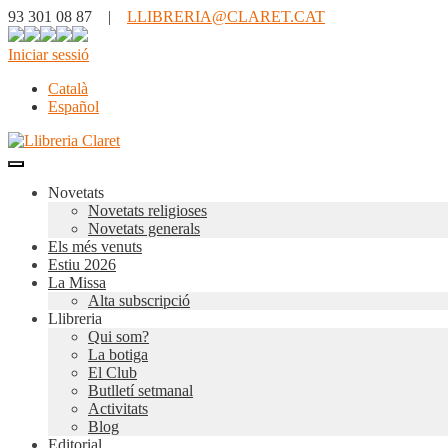
93 301 08 87 |
LLIBRERIA@CLARET.CAT
Iniciar sessió
Català
Español
Novetats
Novetats religioses
Novetats generals
Els més venuts
Estiu 2026
La Missa
Alta subscripció
Llibreria
Qui som?
La botiga
El Club
Butlletí setmanal
Activitats
Blog
Editorial