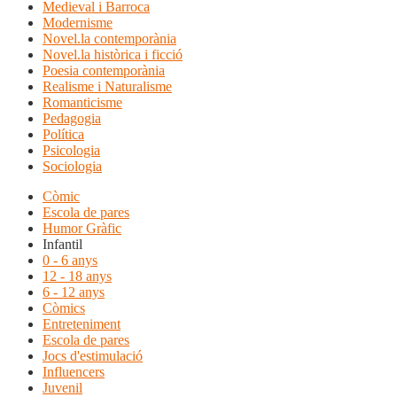
Medieval i Barroca
Modernisme
Novel.la contemporània
Novel.la històrica i ficció
Poesia contemporània
Realisme i Naturalisme
Romanticisme
Pedagogia
Política
Psicologia
Sociologia
Còmic
Escola de pares
Humor Gràfic
Infantil
0 - 6 anys
12 - 18 anys
6 - 12 anys
Còmics
Entreteniment
Escola de pares
Jocs d'estimulació
Influencers
Juvenil