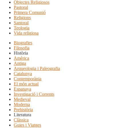
Objectes Religiosos
Pastoral
Primera Comunió
Religions
Santoral
Teologia
Vida religiosa
Biografies
Filosofia
Història
Amèrica
Antiga
Arqueologia i Paleografia
Catalunya
Contemporània
El món actual
Espanaya
Investigació i Corrents
Medieval
Moderna
Prehistòria
Literatura
Clàssica
Guies i Viatges