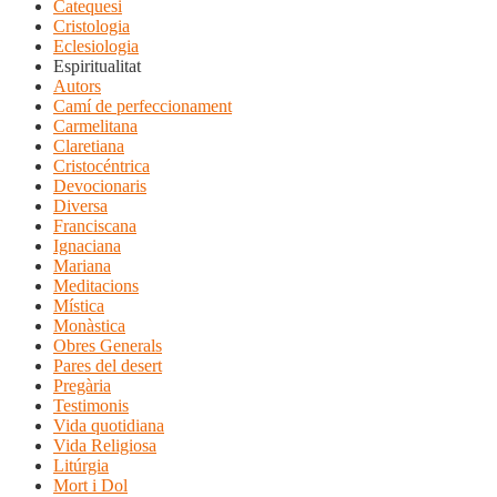
Catequesi
Cristologia
Eclesiologia
Espiritualitat
Autors
Camí de perfeccionament
Carmelitana
Claretiana
Cristocéntrica
Devocionaris
Diversa
Franciscana
Ignaciana
Mariana
Meditacions
Mística
Monàstica
Obres Generals
Pares del desert
Pregària
Testimonis
Vida quotidiana
Vida Religiosa
Litúrgia
Mort i Dol