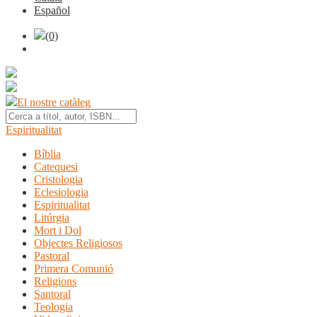
Español
(0)
El nostre catàleg
Espiritualitat
Bíblia
Catequesi
Cristologia
Eclesiologia
Espiritualitat
Litúrgia
Mort i Dol
Objectes Religiosos
Pastoral
Primera Comunió
Religions
Santoral
Teologia