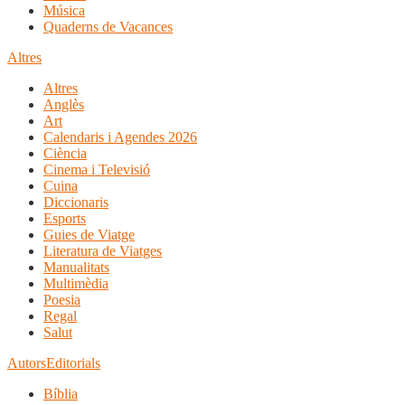
Música
Quaderns de Vacances
Altres
Altres
Anglès
Art
Calendaris i Agendes 2026
Ciència
Cinema i Televisió
Cuina
Diccionaris
Esports
Guies de Viatge
Literatura de Viatges
Manualitats
Multimèdia
Poesia
Regal
Salut
Autors
Editorials
Bíblia