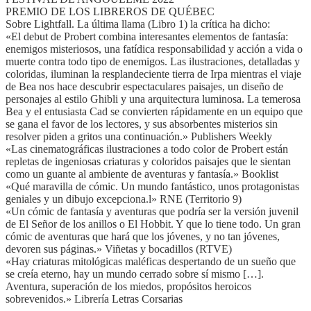
PREMIO DE LOS LIBREROS DE QUÉBEC
Sobre Lightfall. La última llama (Libro 1) la crítica ha dicho:
«El debut de Probert combina interesantes elementos de fantasía:
enemigos misteriosos, una fatídica responsabilidad y acción a vida o
muerte contra todo tipo de enemigos. Las ilustraciones, detalladas y
coloridas, iluminan la resplandeciente tierra de Irpa mientras el viaje
de Bea nos hace descubrir espectaculares paisajes, un diseño de
personajes al estilo Ghibli y una arquitectura luminosa. La temerosa
Bea y el entusiasta Cad se convierten rápidamente en un equipo que
se gana el favor de los lectores, y sus absorbentes misterios sin
resolver piden a gritos una continuación.» Publishers Weekly
«Las cinematográficas ilustraciones a todo color de Probert están
repletas de ingeniosas criaturas y coloridos paisajes que le sientan
como un guante al ambiente de aventuras y fantasía.» Booklist
«Qué maravilla de cómic. Un mundo fantástico, unos protagonistas
geniales y un dibujo excepciona.l» RNE (Territorio 9)
«Un cómic de fantasía y aventuras que podría ser la versión juvenil
de El Señor de los anillos o El Hobbit. Y que lo tiene todo. Un gran
cómic de aventuras que hará que los jóvenes, y no tan jóvenes,
devoren sus páginas.» Viñetas y bocadillos (RTVE)
«Hay criaturas mitológicas maléficas despertando de un sueño que
se creía eterno, hay un mundo cerrado sobre sí mismo […].
Aventura, superación de los miedos, propósitos heroicos
sobrevenidos.» Librería Letras Corsarias