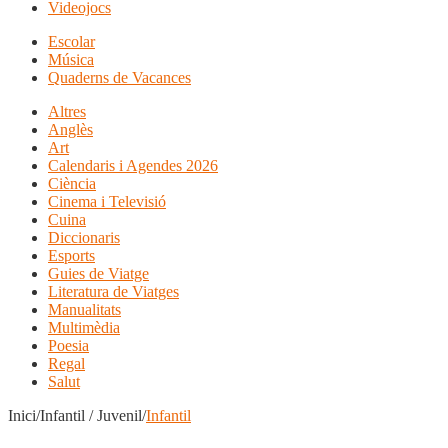
Videojocs
Escolar
Música
Quaderns de Vacances
Altres
Anglès
Art
Calendaris i Agendes 2026
Ciència
Cinema i Televisió
Cuina
Diccionaris
Esports
Guies de Viatge
Literatura de Viatges
Manualitats
Multimèdia
Poesia
Regal
Salut
Inici/Infantil / Juvenil/
Infantil