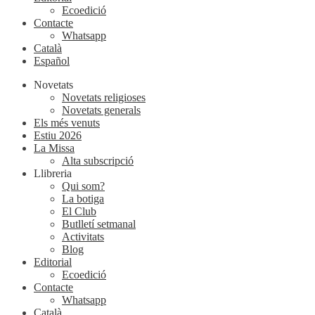
Ecoedició
Contacte
Whatsapp
Català
Español
Novetats
Novetats religioses
Novetats generals
Els més venuts
Estiu 2026
La Missa
Alta subscripció
Llibreria
Qui som?
La botiga
El Club
Butlletí setmanal
Activitats
Blog
Editorial
Ecoedició
Contacte
Whatsapp
Català