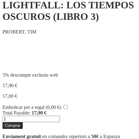
LIGHTFALL: LOS TIEMPOS
OSCUROS (LIBRO 3)
PROBERT, TIM
Compartir
5% descompte exclusiu web
17,90
€
17,00
€
Embolicar per a regal (
0,00
€
)
Total Payable:
17,90
€
quantitat
de
Comprar
LIGHTFALL:
LOS
Enviament gratuït
en comandes superiors a
50€
a Espanya