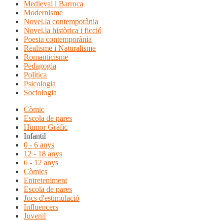
Medieval i Barroca
Modernisme
Novel.la contemporània
Novel.la històrica i ficció
Poesia contemporània
Realisme i Naturalisme
Romanticisme
Pedagogia
Política
Psicologia
Sociologia
Còmic
Escola de pares
Humor Gràfic
Infantil
0 - 6 anys
12 - 18 anys
6 - 12 anys
Còmics
Entreteniment
Escola de pares
Jocs d'estimulació
Influencers
Juvenil