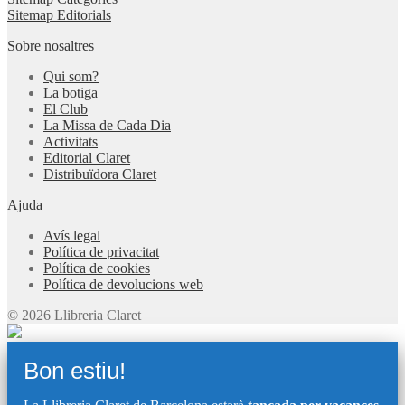
Sitemap Editorials
Sobre nosaltres
Qui som?
La botiga
El Club
La Missa de Cada Dia
Activitats
Editorial Claret
Distribuïdora Claret
Ajuda
Avís legal
Política de privacitat
Política de cookies
Política de devolucions web
© 2026 Llibreria Claret
Bon estiu!