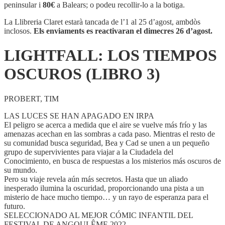
TIEMPOS
peninsular i
80€
a Balears; o podeu recollir-lo a la botiga.
OSCUROS
(LIBRO
La Llibreria Claret estarà tancada de l’1 al 25 d’agost, ambdòs
3)
inclosos.
Els enviaments es reactivaran el dimecres 26 d’agost.
LIGHTFALL: LOS TIEMPOS
OSCUROS (LIBRO 3)
PROBERT, TIM
LAS LUCES SE HAN APAGADO EN IRPA
El peligro se acerca a medida que el aire se vuelve más frío y las
amenazas acechan en las sombras a cada paso. Mientras el resto de
su comunidad busca seguridad, Bea y Cad se unen a un pequeño
grupo de supervivientes para viajar a la Ciudadela del
Conocimiento, en busca de respuestas a los misterios más oscuros de
su mundo.
Pero su viaje revela aún más secretos. Hasta que un aliado
inesperado ilumina la oscuridad, proporcionando una pista a un
misterio de hace mucho tiempo… y un rayo de esperanza para el
futuro.
SELECCIONADO AL MEJOR CÓMIC INFANTIL DEL
FESTIVAL DE ANGOULÊME 2022