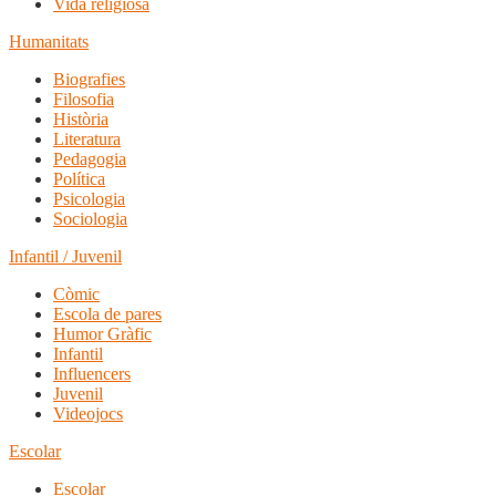
Vida religiosa
Humanitats
Biografies
Filosofia
Història
Literatura
Pedagogia
Política
Psicologia
Sociologia
Infantil / Juvenil
Còmic
Escola de pares
Humor Gràfic
Infantil
Influencers
Juvenil
Videojocs
Escolar
Escolar