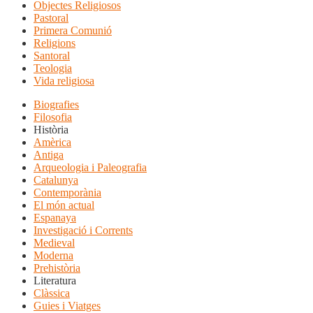
Objectes Religiosos
Pastoral
Primera Comunió
Religions
Santoral
Teologia
Vida religiosa
Biografies
Filosofia
Història
Amèrica
Antiga
Arqueologia i Paleografia
Catalunya
Contemporània
El món actual
Espanaya
Investigació i Corrents
Medieval
Moderna
Prehistòria
Literatura
Clàssica
Guies i Viatges