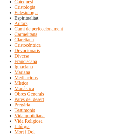
Catequesi
Cristologia
Eclesiologia
Espiritualitat
Autors
Camí de perfeccionament
Carmelitana
Claretiana
Cristocéntrica
Devocionaris
Diversa
Franciscana
Ignaciana
Mariana
Meditacions
Mística
Monàstica
Obres Generals
Pares del desert
Pregària
Testimonis
Vida quotidiana
Vida Religiosa
Litúrgia
Mort i Dol