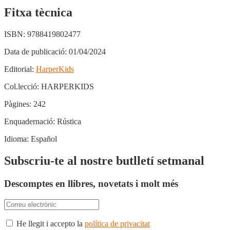
Fitxa tècnica
ISBN:
9788419802477
Data de publicació:
01/04/2024
Editorial:
HarperKids
Col.lecció:
HARPERKIDS
Pàgines:
242
Enquadernació:
Rústica
Idioma:
Español
Subscriu-te al nostre butlletí setmanal
Descomptes en llibres, novetats i molt més
He llegit i accepto la
política de privacitat