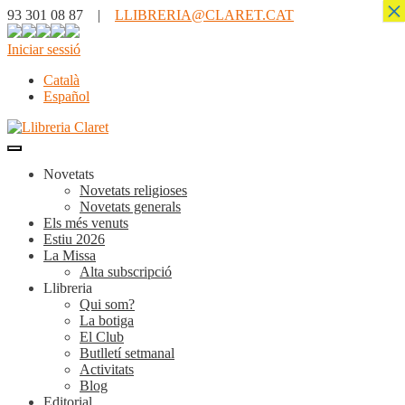
×
93 301 08 87 |
LLIBRERIA@CLARET.CAT
Iniciar sessió
Català
Español
Novetats
Novetats religioses
Novetats generals
Els més venuts
Estiu 2026
La Missa
Alta subscripció
Llibreria
Qui som?
La botiga
El Club
Butlletí setmanal
Activitats
Blog
Editorial