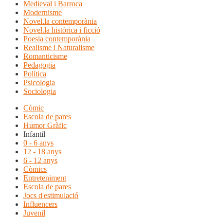
Medieval i Barroca
Modernisme
Novel.la contemporània
Novel.la històrica i ficció
Poesia contemporània
Realisme i Naturalisme
Romanticisme
Pedagogia
Política
Psicologia
Sociologia
Còmic
Escola de pares
Humor Gràfic
Infantil
0 - 6 anys
12 - 18 anys
6 - 12 anys
Còmics
Entreteniment
Escola de pares
Jocs d'estimulació
Influencers
Juvenil