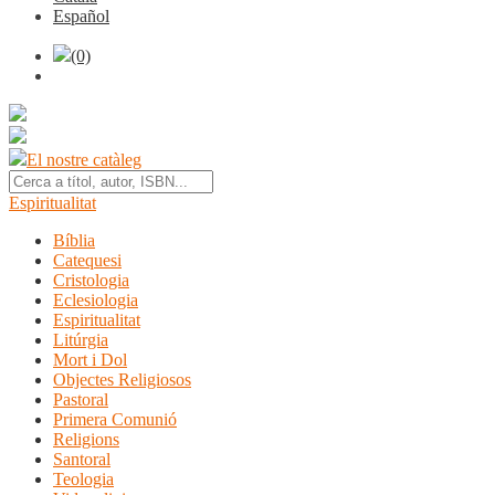
Español
(0)
El nostre catàleg
Espiritualitat
Bíblia
Catequesi
Cristologia
Eclesiologia
Espiritualitat
Litúrgia
Mort i Dol
Objectes Religiosos
Pastoral
Primera Comunió
Religions
Santoral
Teologia