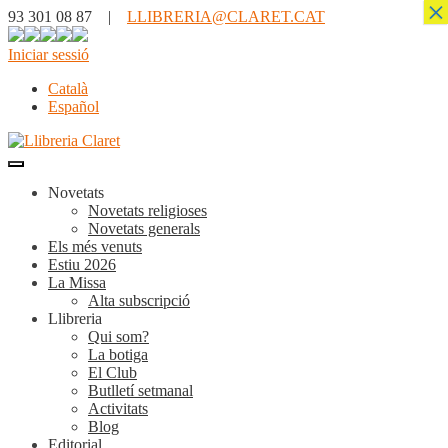
×
93 301 08 87 |
LLIBRERIA@CLARET.CAT
Iniciar sessió
Català
Español
Novetats
Novetats religioses
Novetats generals
Els més venuts
Estiu 2026
La Missa
Alta subscripció
Llibreria
Qui som?
La botiga
El Club
Butlletí setmanal
Activitats
Blog
Editorial