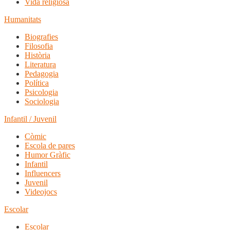
Vida religiosa
Humanitats
Biografies
Filosofia
Història
Literatura
Pedagogia
Política
Psicologia
Sociologia
Infantil / Juvenil
Còmic
Escola de pares
Humor Gràfic
Infantil
Influencers
Juvenil
Videojocs
Escolar
Escolar