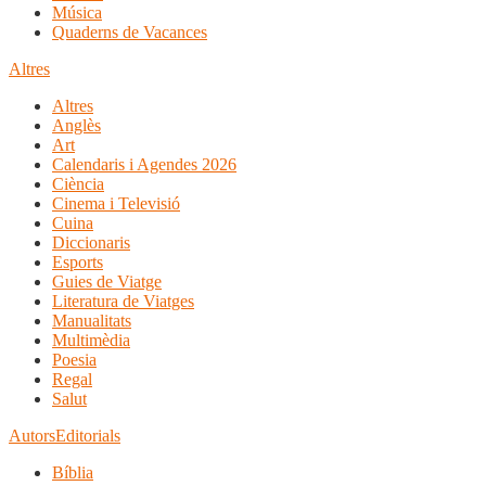
Música
Quaderns de Vacances
Altres
Altres
Anglès
Art
Calendaris i Agendes 2026
Ciència
Cinema i Televisió
Cuina
Diccionaris
Esports
Guies de Viatge
Literatura de Viatges
Manualitats
Multimèdia
Poesia
Regal
Salut
Autors
Editorials
Bíblia