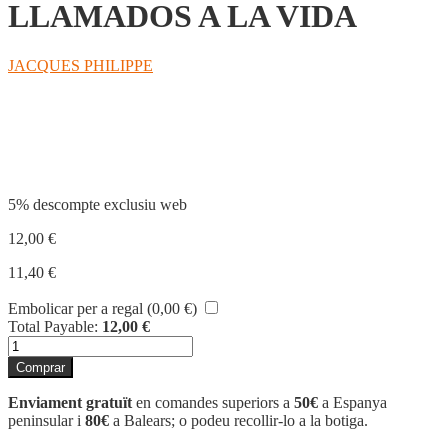
LLAMADOS A LA VIDA
JACQUES PHILIPPE
Compartir
5% descompte exclusiu web
12,00
€
11,40
€
Embolicar per a regal (
0,00
€
)
Total Payable:
12,00
€
quantitat
de
Comprar
LLAMADOS
A
Enviament gratuït
en comandes superiors a
50€
a Espanya
LA
peninsular i
80€
a Balears; o podeu recollir-lo a la botiga.
VIDA