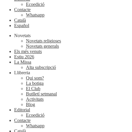
Ecoedició
Contacte
Whatsapp
Català
Español
Novetats
Novetats religioses
Novetats generals
Els més venuts
Estiu 2026
La Missa
Alta subscripció
Llibreria
Qui som?
La botiga
El Club
Butlletí setmanal
Activitats
Blog
Editorial
Ecoedició
Contacte
Whatsapp
Català