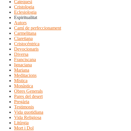
Catequesi
Cristologia
Eclesiologia
Espiritualitat
Autors
Camí de perfeccionament
Carmelitana
Claretiana
Cristocéntrica
Devocionaris
Diversa
Franciscana
Ignaciana
Mariana
Meditacions
Mística
Monàstica
Obres Generals
Pares del desert
Pregària
Testimonis
Vida quotidiana
Vida Religiosa
Litúrgia
Mort i Dol