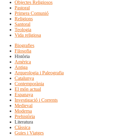
Objectes Religiosos
Pastoral
Primera Comunió
Religions
Santoral
Teologia
Vida religiosa
Biografies
Filosofia
Història
Amèrica
Antiga
Arqueologia i Paleografia
Catalunya
Contemporània
El món actual
Espanaya
Investigació i Corrents
Medieval
Moderna
Prehistòria
Literatura
Clàssica
Guies i Viatges