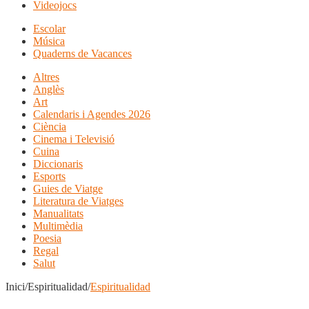
Videojocs
Escolar
Música
Quaderns de Vacances
Altres
Anglès
Art
Calendaris i Agendes 2026
Ciència
Cinema i Televisió
Cuina
Diccionaris
Esports
Guies de Viatge
Literatura de Viatges
Manualitats
Multimèdia
Poesia
Regal
Salut
Inici/Espiritualidad/
Espiritualidad