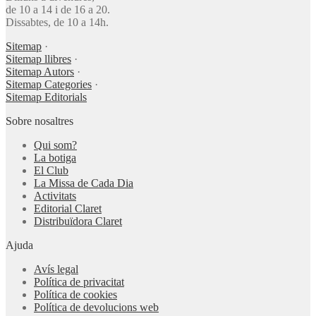
de 10 a 14 i de 16 a 20.
Dissabtes, de 10 a 14h.
Sitemap
·
Sitemap llibres
·
Sitemap Autors
·
Sitemap Categories
·
Sitemap Editorials
Sobre nosaltres
Qui som?
La botiga
El Club
La Missa de Cada Dia
Activitats
Editorial Claret
Distribuïdora Claret
Ajuda
Avís legal
Política de privacitat
Política de cookies
Política de devolucions web