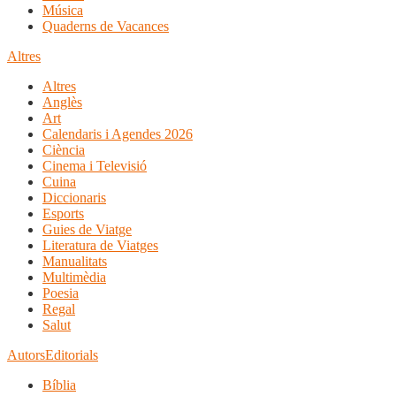
Música
Quaderns de Vacances
Altres
Altres
Anglès
Art
Calendaris i Agendes 2026
Ciència
Cinema i Televisió
Cuina
Diccionaris
Esports
Guies de Viatge
Literatura de Viatges
Manualitats
Multimèdia
Poesia
Regal
Salut
Autors
Editorials
Bíblia