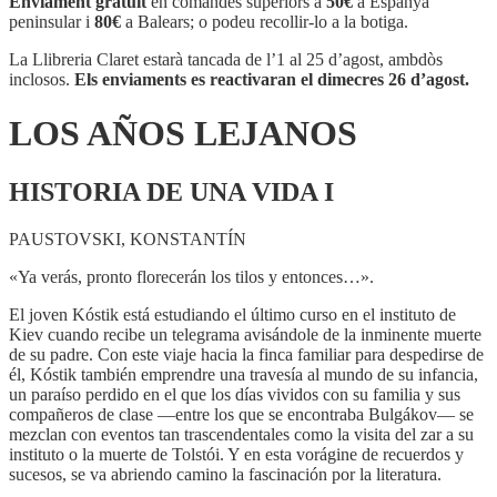
Enviament gratuït
en comandes superiors a
50€
a Espanya
LEJANOS
peninsular i
80€
a Balears; o podeu recollir-lo a la botiga.
La Llibreria Claret estarà tancada de l’1 al 25 d’agost, ambdòs
inclosos.
Els enviaments es reactivaran el dimecres 26 d’agost.
LOS AÑOS LEJANOS
HISTORIA DE UNA VIDA I
PAUSTOVSKI, KONSTANTÍN
«Ya verás, pronto florecerán los tilos y entonces…».
El joven Kóstik está estudiando el último curso en el instituto de
Kiev cuando recibe un telegrama avisándole de la inminente muerte
de su padre. Con este viaje hacia la finca familiar para despedirse de
él, Kóstik también emprendre una travesía al mundo de su infancia,
un paraíso perdido en el que los días vividos con su familia y sus
compañeros de clase —entre los que se encontraba Bulgákov— se
mezclan con eventos tan trascendentales como la visita del zar a su
instituto o la muerte de Tolstói. Y en esta vorágine de recuerdos y
sucesos, se va abriendo camino la fascinación por la literatura.