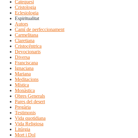
Catequesi
Cristologia
Eclesiologia
Espiritualitat
Autors
Camí de perfeccionament
Carmelitana
Claretiana
Cristocéntrica
Devocionaris
Diversa
Franciscana
Ignaciana
Mariana
Meditacions
Mística
Monàstica
Obres Generals
Pares del desert
Pregària
Testimonis
Vida quotidiana
Vida Religiosa
Litúrgia
Mort i Dol