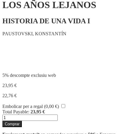
LOS AÑOS LEJANOS
HISTORIA DE UNA VIDA I
PAUSTOVSKI, KONSTANTÍN
Compartir
5% descompte exclusiu web
23,95
€
22,76
€
Embolicar per a regal (
0,00
€
)
Total Payable:
23,95
€
quantitat
de
Comprar
LOS
AÑOS