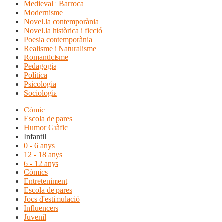
Medieval i Barroca
Modernisme
Novel.la contemporània
Novel.la històrica i ficció
Poesia contemporània
Realisme i Naturalisme
Romanticisme
Pedagogia
Política
Psicologia
Sociologia
Còmic
Escola de pares
Humor Gràfic
Infantil
0 - 6 anys
12 - 18 anys
6 - 12 anys
Còmics
Entreteniment
Escola de pares
Jocs d'estimulació
Influencers
Juvenil