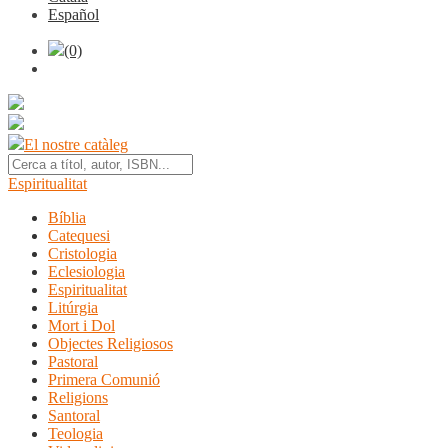
Español
(0)
El nostre catàleg
Espiritualitat
Bíblia
Catequesi
Cristologia
Eclesiologia
Espiritualitat
Litúrgia
Mort i Dol
Objectes Religiosos
Pastoral
Primera Comunió
Religions
Santoral
Teologia