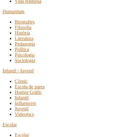
Vida religiosa
Humanitats
Biografies
Filosofia
Història
Literatura
Pedagogia
Política
Psicologia
Sociologia
Infantil / Juvenil
Còmic
Escola de pares
Humor Gràfic
Infantil
Influencers
Juvenil
Videojocs
Escolar
Escolar