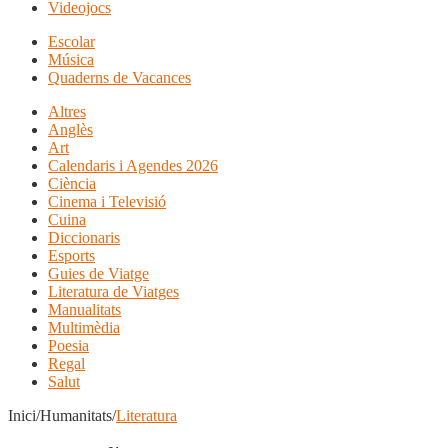
Videojocs
Escolar
Música
Quaderns de Vacances
Altres
Anglès
Art
Calendaris i Agendes 2026
Ciència
Cinema i Televisió
Cuina
Diccionaris
Esports
Guies de Viatge
Literatura de Viatges
Manualitats
Multimèdia
Poesia
Regal
Salut
Inici/Humanitats/
Literatura