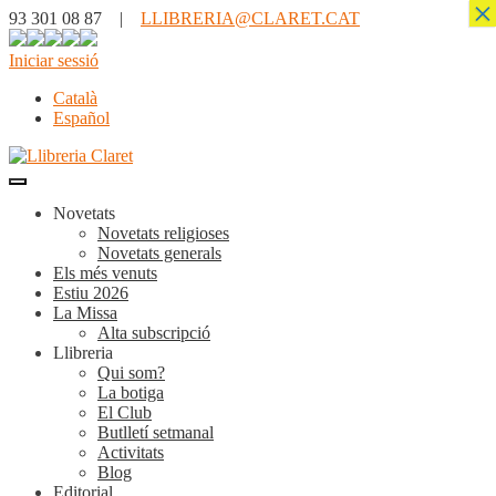
×
93 301 08 87 |
LLIBRERIA@CLARET.CAT
Iniciar sessió
Català
Español
Novetats
Novetats religioses
Novetats generals
Els més venuts
Estiu 2026
La Missa
Alta subscripció
Llibreria
Qui som?
La botiga
El Club
Butlletí setmanal
Activitats
Blog
Editorial