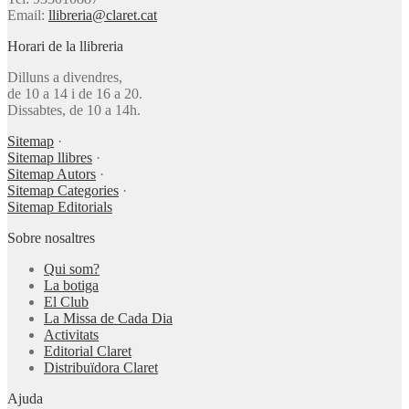
Email:
llibreria@claret.cat
Horari de la llibreria
Dilluns a divendres,
de 10 a 14 i de 16 a 20.
Dissabtes, de 10 a 14h.
Sitemap
·
Sitemap llibres
·
Sitemap Autors
·
Sitemap Categories
·
Sitemap Editorials
Sobre nosaltres
Qui som?
La botiga
El Club
La Missa de Cada Dia
Activitats
Editorial Claret
Distribuïdora Claret
Ajuda