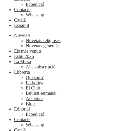
Ecoedició
Contacte
Whatsapp
Català
Español
Novetats
Novetats religioses
Novetats generals
Els més venuts
Estiu 2026
La Missa
Alta subscripció
Llibreria
Qui som?
La botiga
El Club
Butlletí setmanal
Activitats
Blog
Editorial
Ecoedició
Contacte
Whatsapp
Català