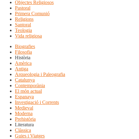
Objectes Religiosos
Pastoral
Primera Comunió
Religions
Santoral
Teologia
Vida religiosa
Biografies
Filosofia
Història
Amèrica
Antiga
Arqueologia i Paleografia
Catalunya
Contemporània
El món actual
Espanaya
Investigació i Corrents
Medieval
Moderna
Prehistòria
Literatura
Clàssica
Guies i Viatges