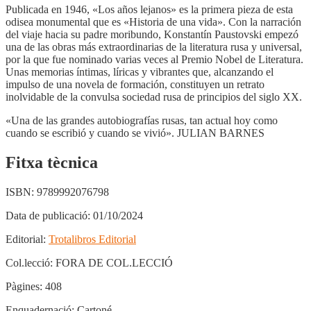
Publicada en 1946, «Los años lejanos» es la primera pieza de esta
odisea monumental que es «Historia de una vida». Con la narración
del viaje hacia su padre moribundo, Konstantín Paustovski empezó
una de las obras más extraordinarias de la literatura rusa y universal,
por la que fue nominado varias veces al Premio Nobel de Literatura.
Unas memorias íntimas, líricas y vibrantes que, alcanzando el
impulso de una novela de formación, constituyen un retrato
inolvidable de la convulsa sociedad rusa de principios del siglo XX.
«Una de las grandes autobiografías rusas, tan actual hoy como
cuando se escribió y cuando se vivió». JULIAN BARNES
Fitxa tècnica
ISBN:
9789992076798
Data de publicació:
01/10/2024
Editorial:
Trotalibros Editorial
Col.lecció:
FORA DE COL.LECCIÓ
Pàgines:
408
Enquadernació:
Cartoné