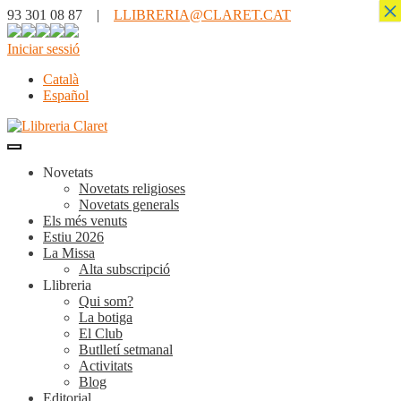
×
93 301 08 87 |
LLIBRERIA@CLARET.CAT
Iniciar sessió
Català
Español
Novetats
Novetats religioses
Novetats generals
Els més venuts
Estiu 2026
La Missa
Alta subscripció
Llibreria
Qui som?
La botiga
El Club
Butlletí setmanal
Activitats
Blog
Editorial