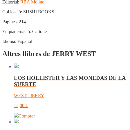
Editorial:
RBA Molino
Col.lecció:
SUSHI BOOKS
Pàgines:
214
Enquadernació:
Cartoné
Idioma:
Español
Altres llibres de JERRY WEST
LOS HOLLISTER Y LAS MONEDAS DE LA
SUERTE
WEST , JERRY
12,00
€
Comprar