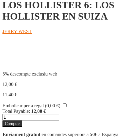
LOS HOLLISTER 6: LOS
HOLLISTER EN SUIZA
JERRY WEST
Compartir
5% descompte exclusiu web
12,00
€
11,40
€
Embolicar per a regal (
0,00
€
)
Total Payable:
12,00
€
quantitat
de
Comprar
LOS
HOLLISTER
Enviament gratuït
en comandes superiors a
50€
a Espanya