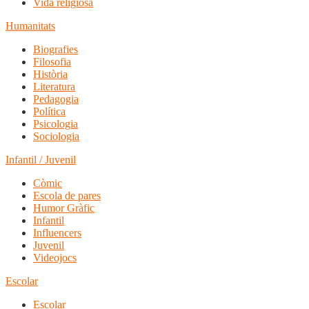
Vida religiosa
Humanitats
Biografies
Filosofia
Història
Literatura
Pedagogia
Política
Psicologia
Sociologia
Infantil / Juvenil
Còmic
Escola de pares
Humor Gràfic
Infantil
Influencers
Juvenil
Videojocs
Escolar
Escolar