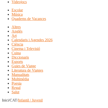
Videojocs
Escolar
Música
Quaderns de Vacances
Altres
Anglès
Art
Calendaris i Agendes 2026
Ciència
Cinema i Televisió
Cuina
Diccionaris
Esports
Guies de Viatge
Literatura de Viatges
Manualitats
Multimèdia
Poesia
Regal
Salut
Inici/CAT/
Infantil / Juvenil