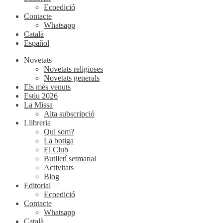
Ecoedició
Contacte
Whatsapp
Català
Español
Novetats
Novetats religioses
Novetats generals
Els més venuts
Estiu 2026
La Missa
Alta subscripció
Llibreria
Qui som?
La botiga
El Club
Butlletí setmanal
Activitats
Blog
Editorial
Ecoedició
Contacte
Whatsapp
Català