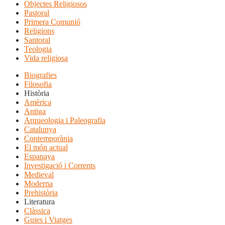
Objectes Religiosos
Pastoral
Primera Comunió
Religions
Santoral
Teologia
Vida religiosa
Biografies
Filosofia
Història
Amèrica
Antiga
Arqueologia i Paleografia
Catalunya
Contemporània
El món actual
Espanaya
Investigació i Corrents
Medieval
Moderna
Prehistòria
Literatura
Clàssica
Guies i Viatges