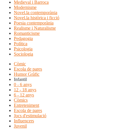
Medieval i Barroca
Modernisme
Novel.la contemporània
Novel.la històrica i ficció
Poesia contemporània
Realisme i Naturalisme
Romanticisme
Pedagogia
Política
Psicologia
Sociologia
Còmic
Escola de pares
Humor Gràfic
Infantil
0 - 6 anys
12 - 18 anys
6 - 12 anys
Còmics
Entreteniment
Escola de pares
Jocs d'estimulació
Influencers
Juvenil