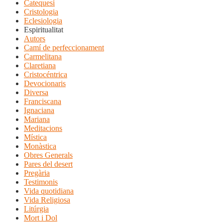
Catequesi
Cristologia
Eclesiologia
Espiritualitat
Autors
Camí de perfeccionament
Carmelitana
Claretiana
Cristocéntrica
Devocionaris
Diversa
Franciscana
Ignaciana
Mariana
Meditacions
Mística
Monàstica
Obres Generals
Pares del desert
Pregària
Testimonis
Vida quotidiana
Vida Religiosa
Litúrgia
Mort i Dol