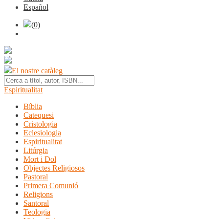
Español
(0)
El nostre catàleg
Espiritualitat
Bíblia
Catequesi
Cristologia
Eclesiologia
Espiritualitat
Litúrgia
Mort i Dol
Objectes Religiosos
Pastoral
Primera Comunió
Religions
Santoral
Teologia