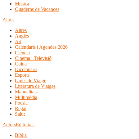
Música
Quaderns de Vacances
Altres
Altres
Anglès
Art
Calendaris i Agendes 2026
Ciència
Cinema i Televisió
Cuina
Diccionaris
Esports
Guies de Viatge
Literatura de Viatges
Manualitats
Multimèdia
Poesia
Regal
Salut
Autors
Editorials
Bíblia