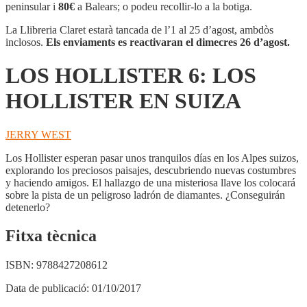
6:
peninsular i
80€
a Balears; o podeu recollir-lo a la botiga.
LOS
HOLLISTER
La Llibreria Claret estarà tancada de l’1 al 25 d’agost, ambdòs
EN
inclosos.
Els enviaments es reactivaran el dimecres 26 d’agost.
SUIZA
LOS HOLLISTER 6: LOS
HOLLISTER EN SUIZA
JERRY WEST
Los Hollister esperan pasar unos tranquilos días en los Alpes suizos,
explorando los preciosos paisajes, descubriendo nuevas costumbres
y haciendo amigos. El hallazgo de una misteriosa llave los colocará
sobre la pista de un peligroso ladrón de diamantes. ¿Conseguirán
detenerlo?
Fitxa tècnica
ISBN:
9788427208612
Data de publicació:
01/10/2017