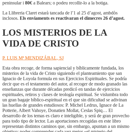
DE
peninsular i
80€
a Balears; o podeu recollir-lo a la botiga.
LA
VIDA
La Llibreria Claret estarà tancada de l’1 al 25 d’agost, ambdòs
DE
inclosos.
Els enviaments es reactivaran el dimecres 26 d’agost.
CRISTO
LOS MISTERIOS DE LA
VIDA DE CRISTO
P. LUIS Mª MENDIZÁBAL, SJ
Esta obra recoge, de forma sapiencial y bíblicamente fundada, los
misterios de la vida de Cristo siguiendo el planteamiento que san
Ignacio de Loyola formula en sus Ejercicios Espirituales. Se podría
decir que es el testamento del autor, al recoger de modo granado las
enseñanzas que durante décadas predicó en tandas de ejercicios
espirituales, retiros y clases de teología espiritual. Se vislumbra todo
un gran bagaje bíblico-espiritual en el que sin dificultad se adivinan
las huellas de grandes estudiosos: P. Michel Ledrus, Ignace de La
Potterie, Albert Vahoye, Donatien Mollat, Ceslas Spiq… El
desarrollo de los temas es claro e inteligible, y será de gran provecho
para todo tipo de lector. Las aportaciones recogidas en este libro
representan distintos caminos que, sin embargo, apuntan a un mismo
objetivo: poder comprender cada vez mejor «el misterio del