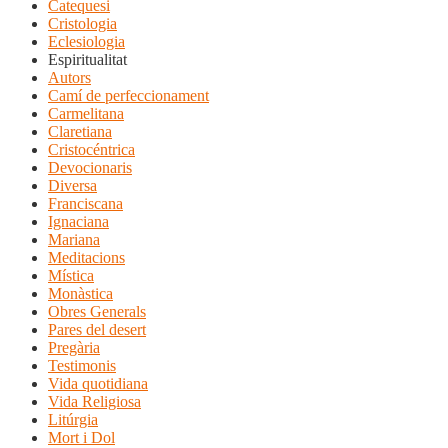
Catequesi
Cristologia
Eclesiologia
Espiritualitat
Autors
Camí de perfeccionament
Carmelitana
Claretiana
Cristocéntrica
Devocionaris
Diversa
Franciscana
Ignaciana
Mariana
Meditacions
Mística
Monàstica
Obres Generals
Pares del desert
Pregària
Testimonis
Vida quotidiana
Vida Religiosa
Litúrgia
Mort i Dol