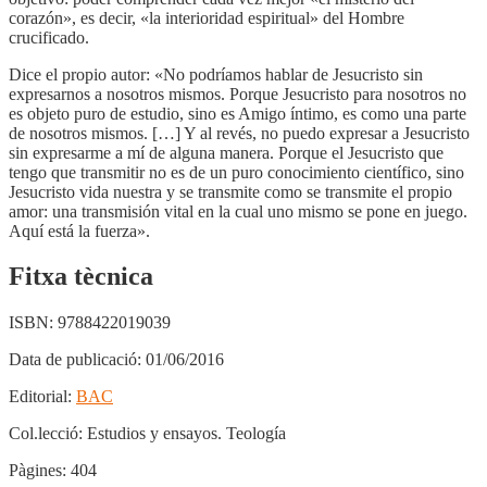
corazón», es decir, «la interioridad espiritual» del Hombre
crucificado.
Dice el propio autor: «No podríamos hablar de Jesucristo sin
expresarnos a nosotros mismos. Porque Jesucristo para nosotros no
es objeto puro de estudio, sino es Amigo íntimo, es como una parte
de nosotros mismos. […] Y al revés, no puedo expresar a Jesucristo
sin expresarme a mí de alguna manera. Porque el Jesucristo que
tengo que transmitir no es de un puro conocimiento científico, sino
Jesucristo vida nuestra y se transmite como se transmite el propio
amor: una transmisión vital en la cual uno mismo se pone en juego.
Aquí está la fuerza».
Fitxa tècnica
ISBN:
9788422019039
Data de publicació:
01/06/2016
Editorial:
BAC
Col.lecció:
Estudios y ensayos. Teología
Pàgines:
404