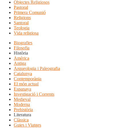
Objectes Religiosos
Pastoral
Primera Comunió
Religions
Santoral
Teologia
Vida religiosa
Biografies
Filosofia
Història
Amèrica
Antiga
Arqueologia i Paleografia
Catalunya
Contemporània
El món actual
Espanaya
Investigació i Corrents
Medieval
Moderna
Prehistòria
Literatura
Clàssica
Guies i Viatges