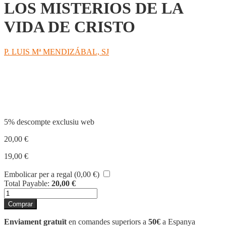
LOS MISTERIOS DE LA
VIDA DE CRISTO
P. LUIS Mª MENDIZÁBAL, SJ
Compartir
5% descompte exclusiu web
20,00
€
19,00
€
Embolicar per a regal (
0,00
€
)
Total Payable:
20,00
€
quantitat
de
Comprar
LOS
MISTERIOS
Enviament gratuït
en comandes superiors a
50€
a Espanya