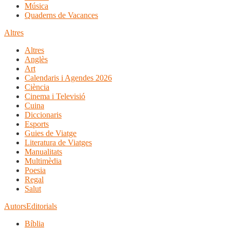
Música
Quaderns de Vacances
Altres
Altres
Anglès
Art
Calendaris i Agendes 2026
Ciència
Cinema i Televisió
Cuina
Diccionaris
Esports
Guies de Viatge
Literatura de Viatges
Manualitats
Multimèdia
Poesia
Regal
Salut
Autors
Editorials
Bíblia