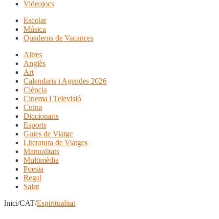
Videojocs
Escolar
Música
Quaderns de Vacances
Altres
Anglès
Art
Calendaris i Agendes 2026
Ciència
Cinema i Televisió
Cuina
Diccionaris
Esports
Guies de Viatge
Literatura de Viatges
Manualitats
Multimèdia
Poesia
Regal
Salut
Inici/CAT/
Espiritualitat