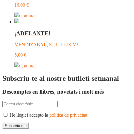
16,00
€
Comprar
¡ADELANTE!
MENDIZÁBAL, SJ, P. LUIS Mª
5,00
€
Comprar
Subscriu-te al nostre butlletí setmanal
Descomptes en llibres, novetats i molt més
He llegit i accepto la
política de privacitat