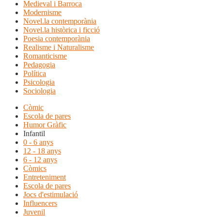
Medieval i Barroca
Modernisme
Novel.la contemporània
Novel.la històrica i ficció
Poesia contemporània
Realisme i Naturalisme
Romanticisme
Pedagogia
Política
Psicologia
Sociologia
Còmic
Escola de pares
Humor Gràfic
Infantil
0 - 6 anys
12 - 18 anys
6 - 12 anys
Còmics
Entreteniment
Escola de pares
Jocs d'estimulació
Influencers
Juvenil