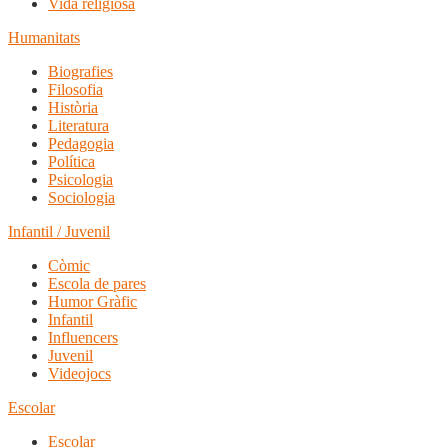
Vida religiosa
Humanitats
Biografies
Filosofia
Història
Literatura
Pedagogia
Política
Psicologia
Sociologia
Infantil / Juvenil
Còmic
Escola de pares
Humor Gràfic
Infantil
Influencers
Juvenil
Videojocs
Escolar
Escolar