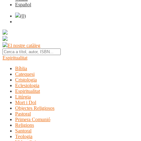
Español
(0)
El nostre catàleg
Espiritualitat
Bíblia
Catequesi
Cristologia
Eclesiologia
Espiritualitat
Litúrgia
Mort i Dol
Objectes Religiosos
Pastoral
Primera Comunió
Religions
Santoral
Teologia