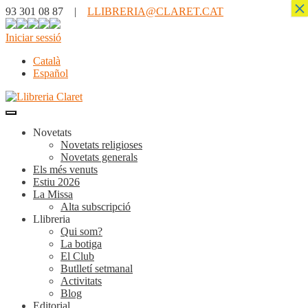
×
93 301 08 87 |
LLIBRERIA@CLARET.CAT
Iniciar sessió
Català
Español
Novetats
Novetats religioses
Novetats generals
Els més venuts
Estiu 2026
La Missa
Alta subscripció
Llibreria
Qui som?
La botiga
El Club
Butlletí setmanal
Activitats
Blog
Editorial