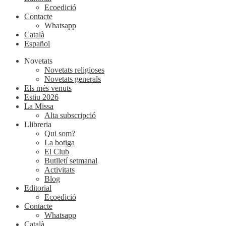
Ecoedició
Contacte
Whatsapp
Català
Español
Novetats
Novetats religioses
Novetats generals
Els més venuts
Estiu 2026
La Missa
Alta subscripció
Llibreria
Qui som?
La botiga
El Club
Butlletí setmanal
Activitats
Blog
Editorial
Ecoedició
Contacte
Whatsapp
Català