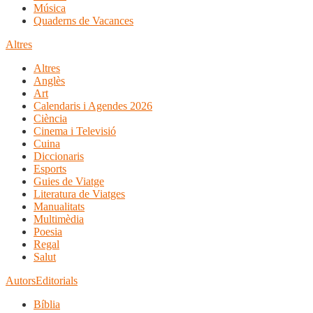
Música
Quaderns de Vacances
Altres
Altres
Anglès
Art
Calendaris i Agendes 2026
Ciència
Cinema i Televisió
Cuina
Diccionaris
Esports
Guies de Viatge
Literatura de Viatges
Manualitats
Multimèdia
Poesia
Regal
Salut
Autors
Editorials
Bíblia