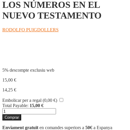
LOS NÚMEROS EN EL
NUEVO TESTAMENTO
RODOLFO PUIGDOLLERS
Compartir
5% descompte exclusiu web
15,00
€
14,25
€
Embolicar per a regal (
0,00
€
)
Total Payable:
15,00
€
quantitat
de
Comprar
LOS
NÚMEROS
Enviament gratuït
en comandes superiors a
50€
a Espanya