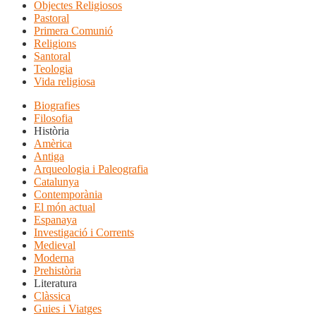
Objectes Religiosos
Pastoral
Primera Comunió
Religions
Santoral
Teologia
Vida religiosa
Biografies
Filosofia
Història
Amèrica
Antiga
Arqueologia i Paleografia
Catalunya
Contemporània
El món actual
Espanaya
Investigació i Corrents
Medieval
Moderna
Prehistòria
Literatura
Clàssica
Guies i Viatges