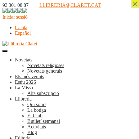
×
93 301 08 87 |
LLIBRERIA@CLARET.CAT
Iniciar sessió
Català
Español
Novetats
Novetats religioses
Novetats generals
Els més venuts
Estiu 2026
La Missa
Alta subscripció
Llibreria
Qui som?
La botiga
El Club
Butlletí setmanal
Activitats
Blog
Editorial