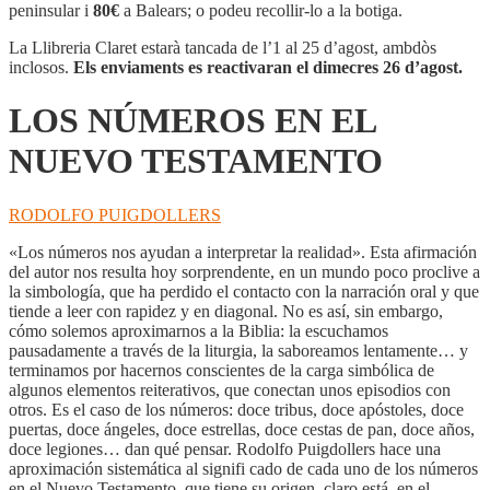
EN
peninsular i
80€
a Balears; o podeu recollir-lo a la botiga.
EL
NUEVO
La Llibreria Claret estarà tancada de l’1 al 25 d’agost, ambdòs
TESTAMENTO
inclosos.
Els enviaments es reactivaran el dimecres 26 d’agost.
LOS NÚMEROS EN EL
NUEVO TESTAMENTO
RODOLFO PUIGDOLLERS
«Los números nos ayudan a interpretar la realidad». Esta afirmación
del autor nos resulta hoy sorprendente, en un mundo poco proclive a
la simbología, que ha perdido el contacto con la narración oral y que
tiende a leer con rapidez y en diagonal. No es así, sin embargo,
cómo solemos aproximarnos a la Biblia: la escuchamos
pausadamente a través de la liturgia, la saboreamos lentamente… y
terminamos por hacernos conscientes de la carga simbólica de
algunos elementos reiterativos, que conectan unos episodios con
otros. Es el caso de los números: doce tribus, doce apóstoles, doce
puertas, doce ángeles, doce estrellas, doce cestas de pan, doce años,
doce legiones… dan qué pensar. Rodolfo Puigdollers hace una
aproximación sistemática al signifi cado de cada uno de los números
en el Nuevo Testamento, que tiene su origen, claro está, en el