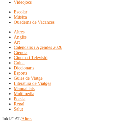
Videojocs
Escolar
Música
Quaderns de Vacances
Altres
Anglès
Art
Calendaris i Agendes 2026
Ciència
Cinema i Televisió
Cuina
Diccionaris
Esports
Guies de Viatge
Literatura de Viatges
Manualitats
Multimèdia
Poesia
Regal
Salut
Inici/CAT/
Altres