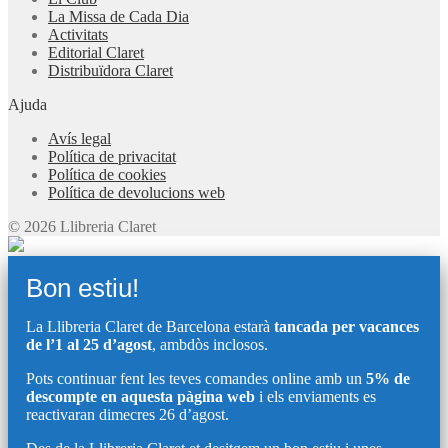
La Missa de Cada Dia
Activitats
Editorial Claret
Distribuïdora Claret
Ajuda
Avís legal
Política de privacitat
Política de cookies
Política de devolucions web
© 2026 Llibreria Claret
Bon estiu!
La Llibreria Claret de Barcelona estarà
tancada per vacances
de l’1 al 25 d’agost
, ambdòs inclosos.
Pots continuar fent les teves comandes online amb un
5% de
descompte en aquesta pàgina web
i els enviaments es
reactivaran dimecres 26 d’agost.