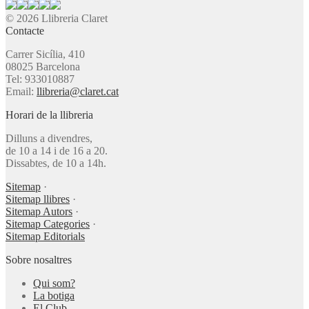
© 2026 Llibreria Claret
Contacte
Carrer Sicília, 410
08025 Barcelona
Tel: 933010887
Email:
llibreria@claret.cat
Horari de la llibreria
Dilluns a divendres,
de 10 a 14 i de 16 a 20.
Dissabtes, de 10 a 14h.
Sitemap
·
Sitemap llibres
·
Sitemap Autors
·
Sitemap Categories
·
Sitemap Editorials
Sobre nosaltres
Qui som?
La botiga
El Club