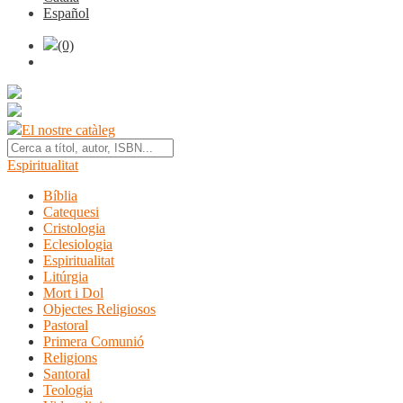
Español
(0)
El nostre catàleg
Espiritualitat
Bíblia
Catequesi
Cristologia
Eclesiologia
Espiritualitat
Litúrgia
Mort i Dol
Objectes Religiosos
Pastoral
Primera Comunió
Religions
Santoral
Teologia