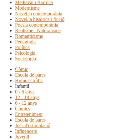
Medieval i Barroca
Modernisme
Novel.la contemporània
Novel.la històrica i ficció
Poesia contemporània
Realisme i Naturalisme
Romanticisme
Pedagogia
Política
Psicologia
Sociologia
Còmic
Escola de pares
Humor Gràfic
Infantil
0 - 6 anys
12 - 18 anys
6 - 12 anys
Còmics
Entreteniment
Escola de pares
Jocs d'estimulació
Influencers
Juvenil