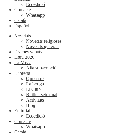
Ecoedició
Contacte
Whatsapp
Català
Español
Novetats
Novetats religioses
Novetats generals
Els més venuts
Estiu 2026
La Missa
Alta subscripció
Llibreria
Qui som?
La botiga
El Club
Butlletí setmanal
Activitats
Blog
Editorial
Ecoedició
Contacte
Whatsapp
Català