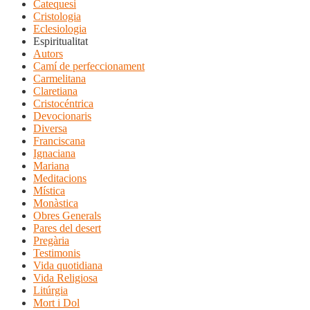
Catequesi
Cristologia
Eclesiologia
Espiritualitat
Autors
Camí de perfeccionament
Carmelitana
Claretiana
Cristocéntrica
Devocionaris
Diversa
Franciscana
Ignaciana
Mariana
Meditacions
Mística
Monàstica
Obres Generals
Pares del desert
Pregària
Testimonis
Vida quotidiana
Vida Religiosa
Litúrgia
Mort i Dol