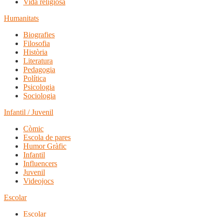
Vida religiosa
Humanitats
Biografies
Filosofia
Història
Literatura
Pedagogia
Política
Psicologia
Sociologia
Infantil / Juvenil
Còmic
Escola de pares
Humor Gràfic
Infantil
Influencers
Juvenil
Videojocs
Escolar
Escolar