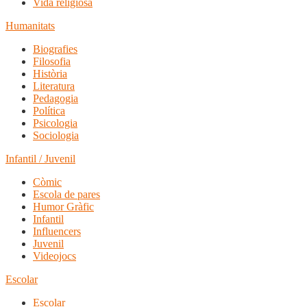
Vida religiosa
Humanitats
Biografies
Filosofia
Història
Literatura
Pedagogia
Política
Psicologia
Sociologia
Infantil / Juvenil
Còmic
Escola de pares
Humor Gràfic
Infantil
Influencers
Juvenil
Videojocs
Escolar
Escolar