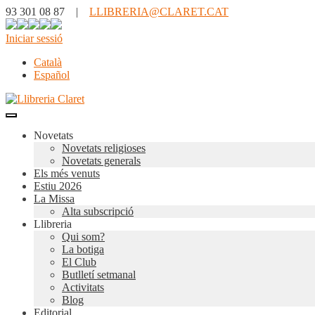
93 301 08 87 |
LLIBRERIA@CLARET.CAT
Iniciar sessió
Català
Español
Novetats
Novetats religioses
Novetats generals
Els més venuts
Estiu 2026
La Missa
Alta subscripció
Llibreria
Qui som?
La botiga
El Club
Butlletí setmanal
Activitats
Blog
Editorial