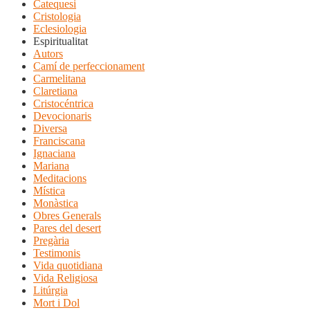
Catequesi
Cristologia
Eclesiologia
Espiritualitat
Autors
Camí de perfeccionament
Carmelitana
Claretiana
Cristocéntrica
Devocionaris
Diversa
Franciscana
Ignaciana
Mariana
Meditacions
Mística
Monàstica
Obres Generals
Pares del desert
Pregària
Testimonis
Vida quotidiana
Vida Religiosa
Litúrgia
Mort i Dol