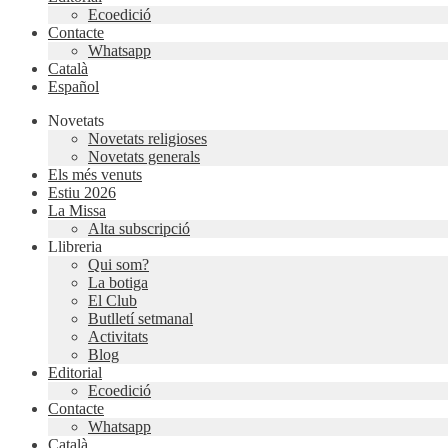
Ecoedició
Contacte
Whatsapp
Català
Español
Novetats
Novetats religioses
Novetats generals
Els més venuts
Estiu 2026
La Missa
Alta subscripció
Llibreria
Qui som?
La botiga
El Club
Butlletí setmanal
Activitats
Blog
Editorial
Ecoedició
Contacte
Whatsapp
Català