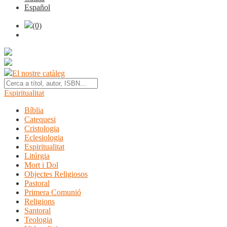
Español
(0)
El nostre catàleg
Espiritualitat
Bíblia
Catequesi
Cristologia
Eclesiologia
Espiritualitat
Litúrgia
Mort i Dol
Objectes Religiosos
Pastoral
Primera Comunió
Religions
Santoral
Teologia