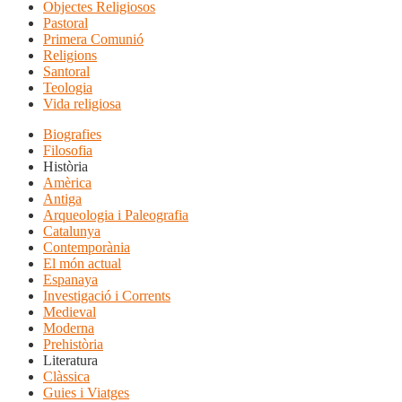
Objectes Religiosos
Pastoral
Primera Comunió
Religions
Santoral
Teologia
Vida religiosa
Biografies
Filosofia
Història
Amèrica
Antiga
Arqueologia i Paleografia
Catalunya
Contemporània
El món actual
Espanaya
Investigació i Corrents
Medieval
Moderna
Prehistòria
Literatura
Clàssica
Guies i Viatges