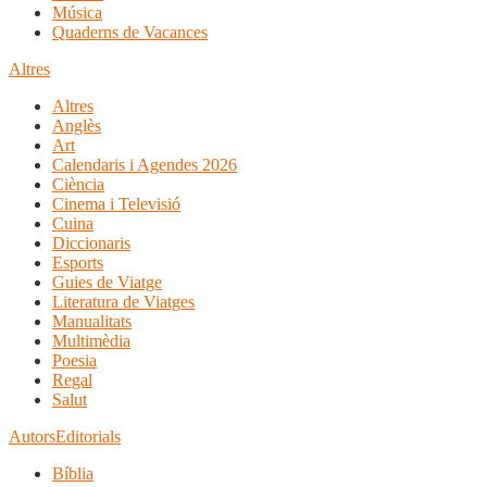
Música
Quaderns de Vacances
Altres
Altres
Anglès
Art
Calendaris i Agendes 2026
Ciència
Cinema i Televisió
Cuina
Diccionaris
Esports
Guies de Viatge
Literatura de Viatges
Manualitats
Multimèdia
Poesia
Regal
Salut
Autors
Editorials
Bíblia