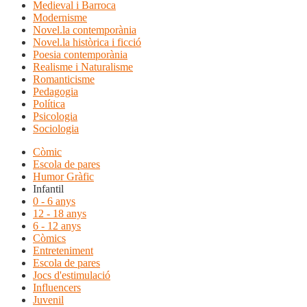
Medieval i Barroca
Modernisme
Novel.la contemporània
Novel.la històrica i ficció
Poesia contemporània
Realisme i Naturalisme
Romanticisme
Pedagogia
Política
Psicologia
Sociologia
Còmic
Escola de pares
Humor Gràfic
Infantil
0 - 6 anys
12 - 18 anys
6 - 12 anys
Còmics
Entreteniment
Escola de pares
Jocs d'estimulació
Influencers
Juvenil