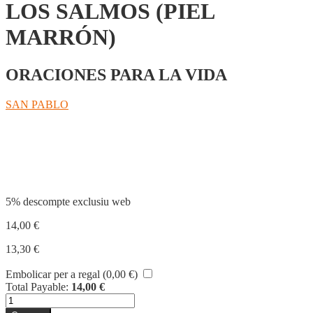
LOS SALMOS (PIEL
MARRÓN)
ORACIONES PARA LA VIDA
SAN PABLO
Compartir
5% descompte exclusiu web
14,00
€
13,30
€
Embolicar per a regal (
0,00
€
)
Total Payable:
14,00
€
quantitat
de