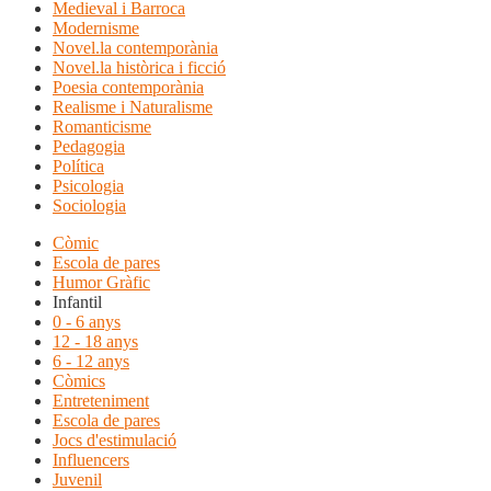
Medieval i Barroca
Modernisme
Novel.la contemporània
Novel.la històrica i ficció
Poesia contemporània
Realisme i Naturalisme
Romanticisme
Pedagogia
Política
Psicologia
Sociologia
Còmic
Escola de pares
Humor Gràfic
Infantil
0 - 6 anys
12 - 18 anys
6 - 12 anys
Còmics
Entreteniment
Escola de pares
Jocs d'estimulació
Influencers
Juvenil