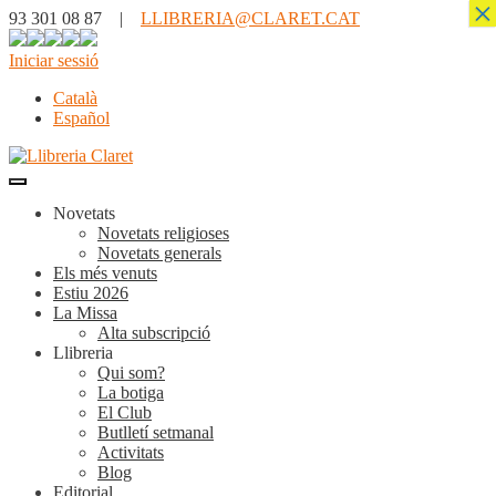
×
93 301 08 87 |
LLIBRERIA@CLARET.CAT
Iniciar sessió
Català
Español
Novetats
Novetats religioses
Novetats generals
Els més venuts
Estiu 2026
La Missa
Alta subscripció
Llibreria
Qui som?
La botiga
El Club
Butlletí setmanal
Activitats
Blog
Editorial