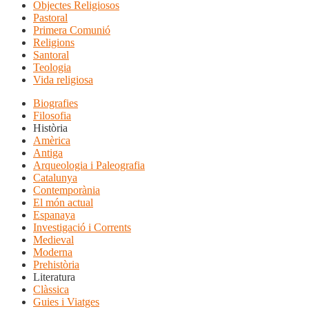
Objectes Religiosos
Pastoral
Primera Comunió
Religions
Santoral
Teologia
Vida religiosa
Biografies
Filosofia
Història
Amèrica
Antiga
Arqueologia i Paleografia
Catalunya
Contemporània
El món actual
Espanaya
Investigació i Corrents
Medieval
Moderna
Prehistòria
Literatura
Clàssica
Guies i Viatges