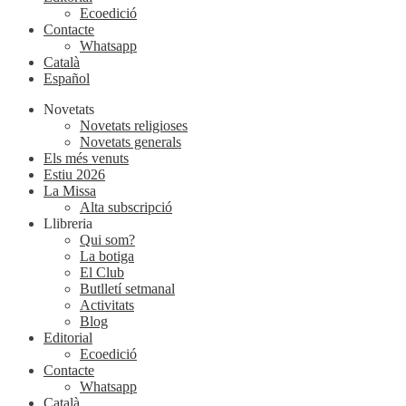
Ecoedició
Contacte
Whatsapp
Català
Español
Novetats
Novetats religioses
Novetats generals
Els més venuts
Estiu 2026
La Missa
Alta subscripció
Llibreria
Qui som?
La botiga
El Club
Butlletí setmanal
Activitats
Blog
Editorial
Ecoedició
Contacte
Whatsapp
Català