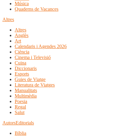
Música
Quaderns de Vacances
Altres
Altres
Anglès
Art
Calendaris i Agendes 2026
Ciència
Cinema i Televisió
Cuina
Diccionaris
Esports
Guies de Viatge
Literatura de Viatges
Manualitats
Multimèdia
Poesia
Regal
Salut
Autors
Editorials
Bíblia