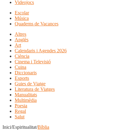
Videojocs
Escolar
Música
Quaderns de Vacances
Altres
Anglès
Art
Calendaris i Agendes 2026
Ciència
Cinema i Televisió
Cuina
Diccionaris
Esports
Guies de Viatge
Literatura de Viatges
Manualitats
Multimèdia
Poesia
Regal
Salut
Inici/Espiritualitat/
Bíblia