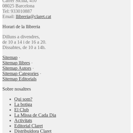
Carrer Sicília, 410
08025 Barcelona
Tel: 933010887
Email:
llibreria@claret.cat
Horari de la llibreria
Dilluns a divendres,
de 10 a 14 i de 16 a 20.
Dissabtes, de 10 a 14h.
Sitemap
·
Sitemap llibres
·
Sitemap Autors
·
Sitemap Categories
·
Sitemap Editorials
Sobre nosaltres
Qui som?
La botiga
El Club
La Missa de Cada Dia
Activitats
Editorial Claret
Distribuïdora Claret