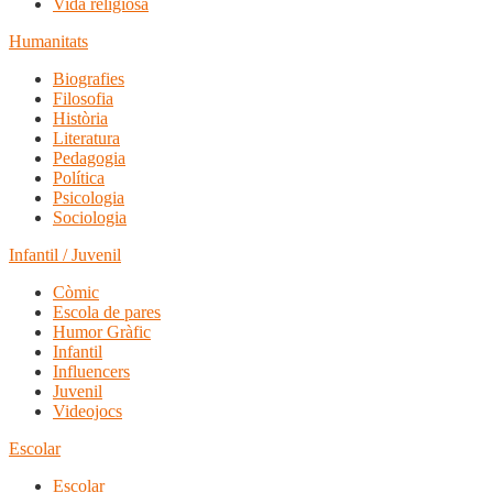
Vida religiosa
Humanitats
Biografies
Filosofia
Història
Literatura
Pedagogia
Política
Psicologia
Sociologia
Infantil / Juvenil
Còmic
Escola de pares
Humor Gràfic
Infantil
Influencers
Juvenil
Videojocs
Escolar
Escolar