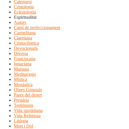
Catequesi
Cristologia
Eclesiologia
Espiritualitat
Autors
Camí de perfeccionament
Carmelitana
Claretiana
Cristocéntrica
Devocionaris
Diversa
Franciscana
Ignaciana
Mariana
Meditacions
Mística
Monàstica
Obres Generals
Pares del desert
Pregària
Testimonis
Vida quotidiana
Vida Religiosa
Litúrgia
Mort i Dol