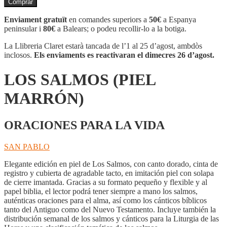
Comprar
LOS
SALMOS
Enviament gratuït
en comandes superiors a
50€
a Espanya
(PIEL
peninsular i
80€
a Balears; o podeu recollir-lo a la botiga.
MARRÓN)
La Llibreria Claret estarà tancada de l’1 al 25 d’agost, ambdòs
inclosos.
Els enviaments es reactivaran el dimecres 26 d’agost.
LOS SALMOS (PIEL
MARRÓN)
ORACIONES PARA LA VIDA
SAN PABLO
Elegante edición en piel de Los Salmos, con canto dorado, cinta de
registro y cubierta de agradable tacto, en imitación piel con solapa
de cierre imantada. Gracias a su formato pequeño y flexible y al
papel biblia, el lector podrá tener siempre a mano los salmos,
auténticas oraciones para el alma, así como los cánticos bíblicos
tanto del Antiguo como del Nuevo Testamento. Incluye también la
distribución semanal de los salmos y cánticos para la Liturgia de las