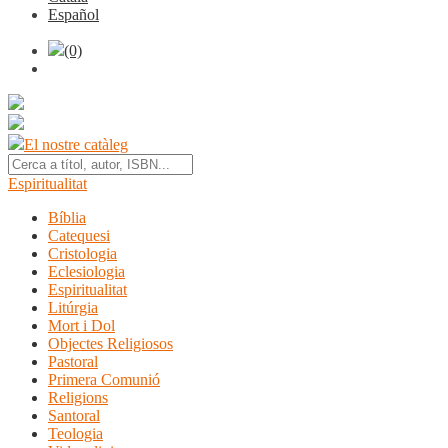
Español
(0)
El nostre catàleg
Espiritualitat
Bíblia
Catequesi
Cristologia
Eclesiologia
Espiritualitat
Litúrgia
Mort i Dol
Objectes Religiosos
Pastoral
Primera Comunió
Religions
Santoral
Teologia