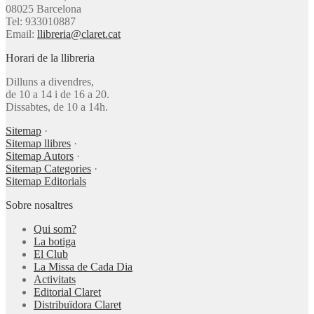
08025 Barcelona
Tel: 933010887
Email:
llibreria@claret.cat
Horari de la llibreria
Dilluns a divendres,
de 10 a 14 i de 16 a 20.
Dissabtes, de 10 a 14h.
Sitemap
·
Sitemap llibres
·
Sitemap Autors
·
Sitemap Categories
·
Sitemap Editorials
Sobre nosaltres
Qui som?
La botiga
El Club
La Missa de Cada Dia
Activitats
Editorial Claret
Distribuïdora Claret