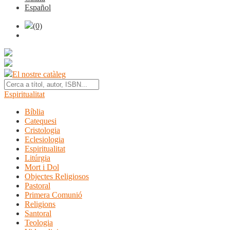
Español
(0)
El nostre catàleg
Espiritualitat
Bíblia
Catequesi
Cristologia
Eclesiologia
Espiritualitat
Litúrgia
Mort i Dol
Objectes Religiosos
Pastoral
Primera Comunió
Religions
Santoral
Teologia