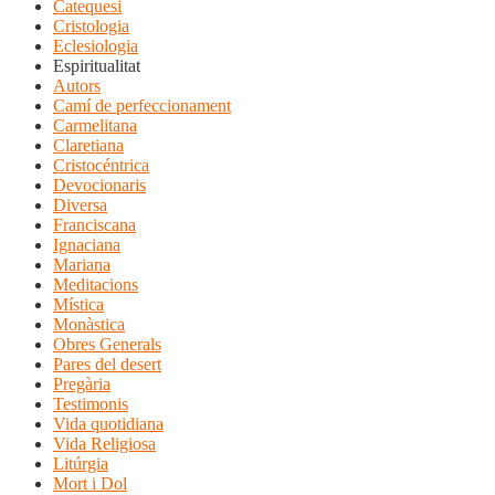
Catequesi
Cristologia
Eclesiologia
Espiritualitat
Autors
Camí de perfeccionament
Carmelitana
Claretiana
Cristocéntrica
Devocionaris
Diversa
Franciscana
Ignaciana
Mariana
Meditacions
Mística
Monàstica
Obres Generals
Pares del desert
Pregària
Testimonis
Vida quotidiana
Vida Religiosa
Litúrgia
Mort i Dol