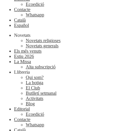
Ecoedició
Contacte
Whatsapp
Català
Español
Novetats
Novetats religioses
Novetats generals
Els més venuts
Estiu 2026
La Missa
Alta subscripció
Llibreria
Qui som?
La botiga
El Club
Butlletí setmanal
Activitats
Blog
Editorial
Ecoedició
Contacte
Whatsapp
Català