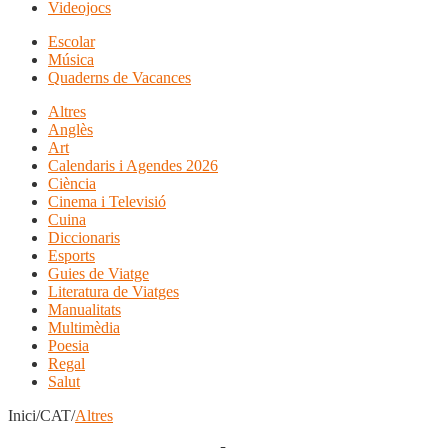
Videojocs
Escolar
Música
Quaderns de Vacances
Altres
Anglès
Art
Calendaris i Agendes 2026
Ciència
Cinema i Televisió
Cuina
Diccionaris
Esports
Guies de Viatge
Literatura de Viatges
Manualitats
Multimèdia
Poesia
Regal
Salut
Inici/CAT/
Altres