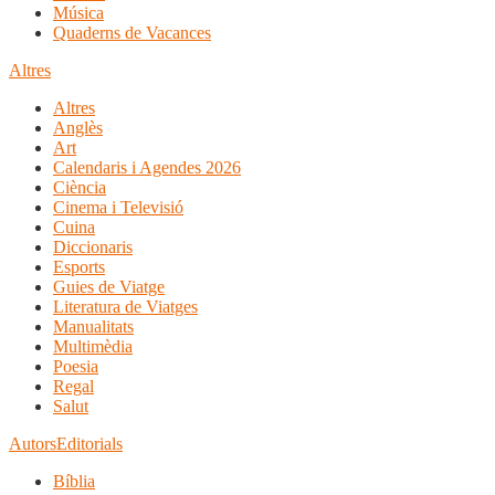
Música
Quaderns de Vacances
Altres
Altres
Anglès
Art
Calendaris i Agendes 2026
Ciència
Cinema i Televisió
Cuina
Diccionaris
Esports
Guies de Viatge
Literatura de Viatges
Manualitats
Multimèdia
Poesia
Regal
Salut
Autors
Editorials
Bíblia