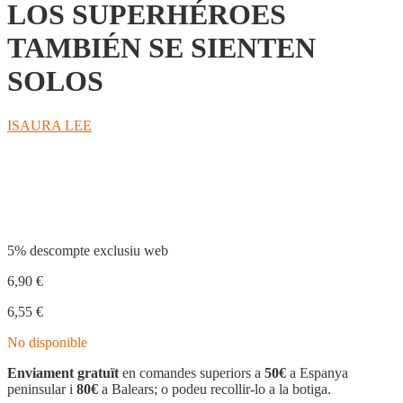
LOS SUPERHÉROES
TAMBIÉN SE SIENTEN
SOLOS
ISAURA LEE
Compartir
5% descompte exclusiu web
6,90
€
6,55
€
No disponible
Enviament gratuït
en comandes superiors a
50€
a Espanya
peninsular i
80€
a Balears; o podeu recollir-lo a la botiga.