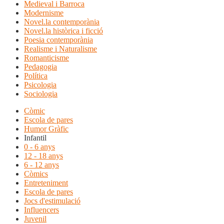
Medieval i Barroca
Modernisme
Novel.la contemporània
Novel.la històrica i ficció
Poesia contemporània
Realisme i Naturalisme
Romanticisme
Pedagogia
Política
Psicologia
Sociologia
Còmic
Escola de pares
Humor Gràfic
Infantil
0 - 6 anys
12 - 18 anys
6 - 12 anys
Còmics
Entreteniment
Escola de pares
Jocs d'estimulació
Influencers
Juvenil