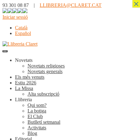
×
93 301 08 87 |
LLIBRERIA@CLARET.CAT
Iniciar sessió
Català
Español
Novetats
Novetats religioses
Novetats generals
Els més venuts
Estiu 2026
La Missa
Alta subscripció
Llibreria
Qui som?
La botiga
El Club
Butlletí setmanal
Activitats
Blog
Editorial