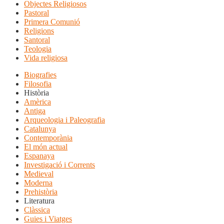
Objectes Religiosos
Pastoral
Primera Comunió
Religions
Santoral
Teologia
Vida religiosa
Biografies
Filosofia
Història
Amèrica
Antiga
Arqueologia i Paleografia
Catalunya
Contemporània
El món actual
Espanaya
Investigació i Corrents
Medieval
Moderna
Prehistòria
Literatura
Clàssica
Guies i Viatges