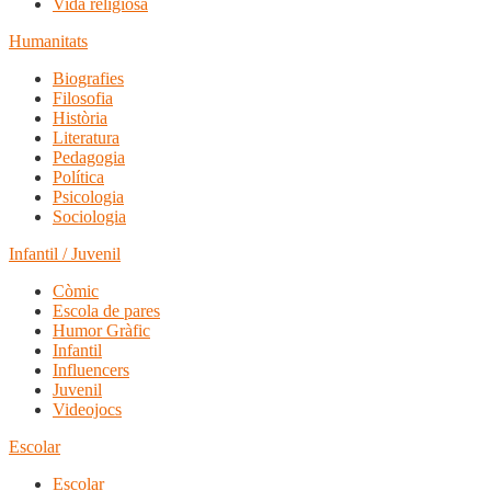
Vida religiosa
Humanitats
Biografies
Filosofia
Història
Literatura
Pedagogia
Política
Psicologia
Sociologia
Infantil / Juvenil
Còmic
Escola de pares
Humor Gràfic
Infantil
Influencers
Juvenil
Videojocs
Escolar
Escolar