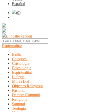
Español
(0)
El nostre catàleg
Espiritualitat
Bíblia
Catequesi
Cristologia
Eclesiologia
Espiritualitat
Litúrgia
Mort i Dol
Objectes Religiosos
Pastoral
Primera Comunió
Religions
Santoral
Teologia