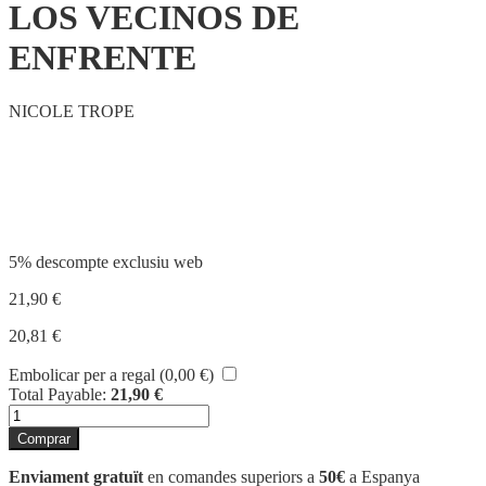
LOS VECINOS DE
ENFRENTE
NICOLE TROPE
Compartir
5% descompte exclusiu web
21,90
€
20,81
€
Embolicar per a regal (
0,00
€
)
Total Payable:
21,90
€
quantitat
de
Comprar
LOS
VECINOS
Enviament gratuït
en comandes superiors a
50€
a Espanya