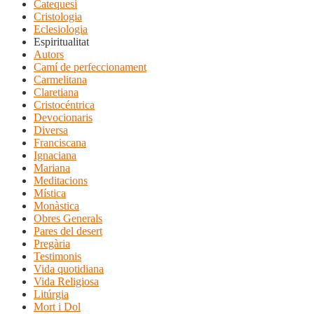
Catequesi
Cristologia
Eclesiologia
Espiritualitat
Autors
Camí de perfeccionament
Carmelitana
Claretiana
Cristocéntrica
Devocionaris
Diversa
Franciscana
Ignaciana
Mariana
Meditacions
Mística
Monàstica
Obres Generals
Pares del desert
Pregària
Testimonis
Vida quotidiana
Vida Religiosa
Litúrgia
Mort i Dol