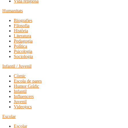
Vida religiosa
Humanitats
Biografies
Filosofia
Història
Literatura
Pedagogia
Política
Psicologia
Sociologia
Infantil / Juvenil
Còmic
Escola de pares
Humor Gràfic
Infantil
Influencers
Juvenil
Videojocs
Escolar
Escolar