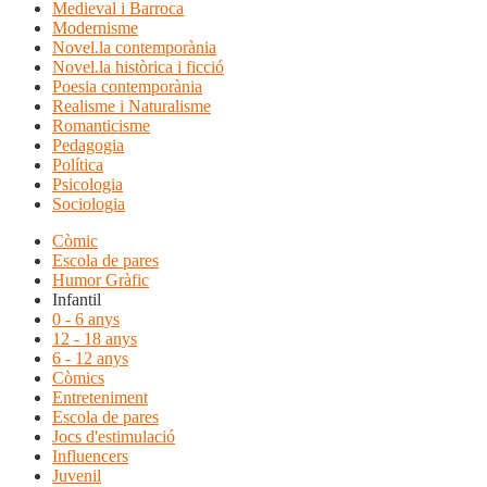
Medieval i Barroca
Modernisme
Novel.la contemporània
Novel.la històrica i ficció
Poesia contemporània
Realisme i Naturalisme
Romanticisme
Pedagogia
Política
Psicologia
Sociologia
Còmic
Escola de pares
Humor Gràfic
Infantil
0 - 6 anys
12 - 18 anys
6 - 12 anys
Còmics
Entreteniment
Escola de pares
Jocs d'estimulació
Influencers
Juvenil