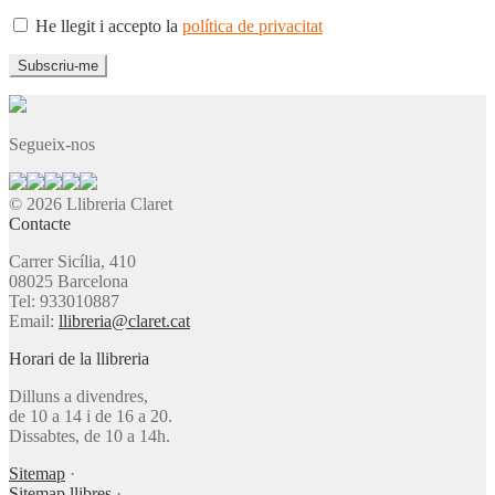
He llegit i accepto la
política de privacitat
Segueix-nos
© 2026 Llibreria Claret
Contacte
Carrer Sicília, 410
08025 Barcelona
Tel: 933010887
Email:
llibreria@claret.cat
Horari de la llibreria
Dilluns a divendres,
de 10 a 14 i de 16 a 20.
Dissabtes, de 10 a 14h.
Sitemap
·
Sitemap llibres
·