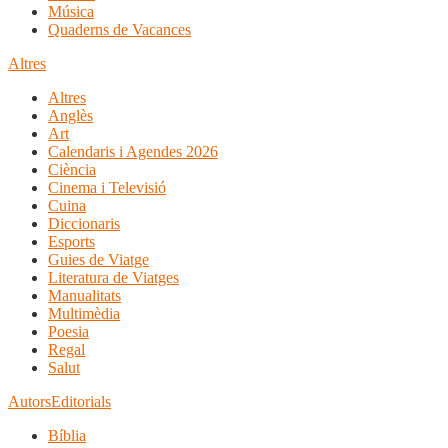
Música
Quaderns de Vacances
Altres
Altres
Anglès
Art
Calendaris i Agendes 2026
Ciència
Cinema i Televisió
Cuina
Diccionaris
Esports
Guies de Viatge
Literatura de Viatges
Manualitats
Multimèdia
Poesia
Regal
Salut
Autors
Editorials
Bíblia