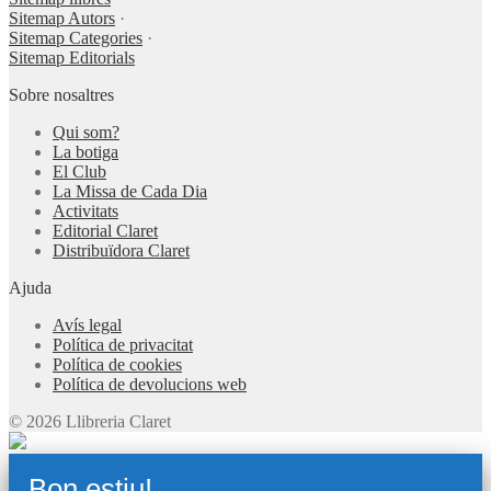
Sitemap Autors
·
Sitemap Categories
·
Sitemap Editorials
Sobre nosaltres
Qui som?
La botiga
El Club
La Missa de Cada Dia
Activitats
Editorial Claret
Distribuïdora Claret
Ajuda
Avís legal
Política de privacitat
Política de cookies
Política de devolucions web
© 2026 Llibreria Claret
Bon estiu!