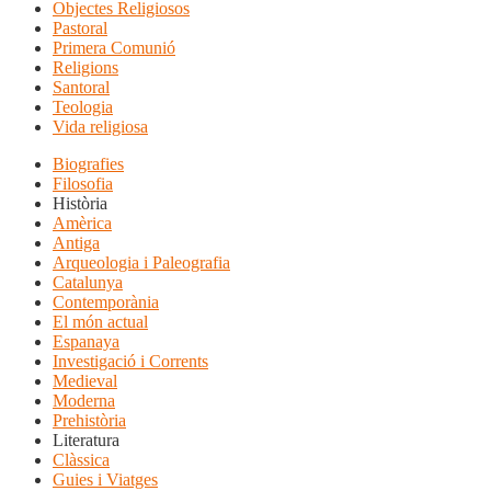
Objectes Religiosos
Pastoral
Primera Comunió
Religions
Santoral
Teologia
Vida religiosa
Biografies
Filosofia
Història
Amèrica
Antiga
Arqueologia i Paleografia
Catalunya
Contemporània
El món actual
Espanaya
Investigació i Corrents
Medieval
Moderna
Prehistòria
Literatura
Clàssica
Guies i Viatges