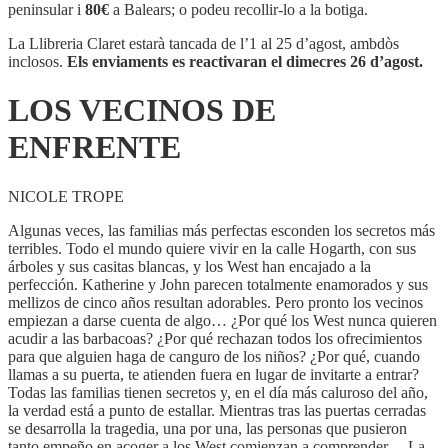
DE
peninsular i
80€
a Balears; o podeu recollir-lo a la botiga.
ENFRENTE
La Llibreria Claret estarà tancada de l’1 al 25 d’agost, ambdòs
inclosos.
Els enviaments es reactivaran el dimecres 26 d’agost.
LOS VECINOS DE
ENFRENTE
NICOLE TROPE
Algunas veces, las familias más perfectas esconden los secretos más
terribles. Todo el mundo quiere vivir en la calle Hogarth, con sus
árboles y sus casitas blancas, y los West han encajado a la
perfección. Katherine y John parecen totalmente enamorados y sus
mellizos de cinco años resultan adorables. Pero pronto los vecinos
empiezan a darse cuenta de algo… ¿Por qué los West nunca quieren
acudir a las barbacoas? ¿Por qué rechazan todos los ofrecimientos
para que alguien haga de canguro de los niños? ¿Por qué, cuando
llamas a su puerta, te atienden fuera en lugar de invitarte a entrar?
Todas las familias tienen secretos y, en el día más caluroso del año,
la verdad está a punto de estallar. Mientras tras las puertas cerradas
se desarrolla la tragedia, una por una, las personas que pusieron
tanto empeño en acoger a los West comienzan a comprender… La