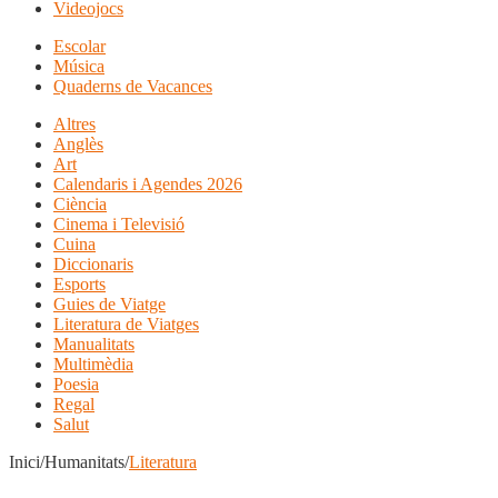
Videojocs
Escolar
Música
Quaderns de Vacances
Altres
Anglès
Art
Calendaris i Agendes 2026
Ciència
Cinema i Televisió
Cuina
Diccionaris
Esports
Guies de Viatge
Literatura de Viatges
Manualitats
Multimèdia
Poesia
Regal
Salut
Inici/Humanitats/
Literatura