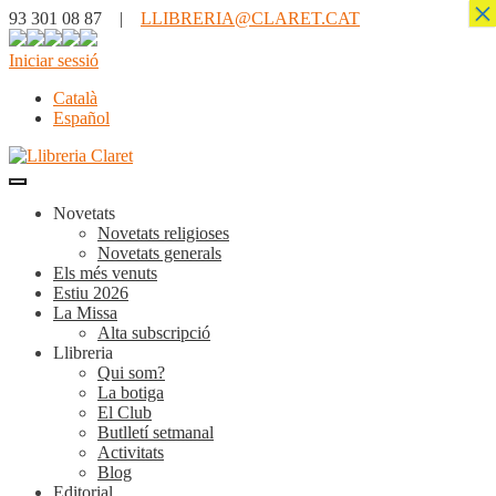
×
93 301 08 87 |
LLIBRERIA@CLARET.CAT
Iniciar sessió
Català
Español
Novetats
Novetats religioses
Novetats generals
Els més venuts
Estiu 2026
La Missa
Alta subscripció
Llibreria
Qui som?
La botiga
El Club
Butlletí setmanal
Activitats
Blog
Editorial