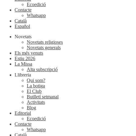
Ecoedició
Contacte
Whatsapp
Català
Español
Novetats
Novetats religioses
Novetats generals
Els més venuts
Estiu 2026
La Missa
Alta subscripció
Llibreria
Qui som?
La botiga
El Club
Butlletí setmanal
Activitats
Blog
Editorial
Ecoedició
Contacte
Whatsapp
Català