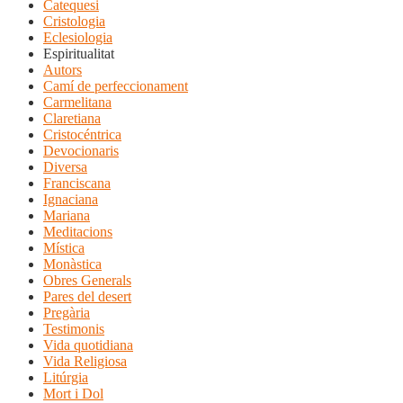
Catequesi
Cristologia
Eclesiologia
Espiritualitat
Autors
Camí de perfeccionament
Carmelitana
Claretiana
Cristocéntrica
Devocionaris
Diversa
Franciscana
Ignaciana
Mariana
Meditacions
Mística
Monàstica
Obres Generals
Pares del desert
Pregària
Testimonis
Vida quotidiana
Vida Religiosa
Litúrgia
Mort i Dol