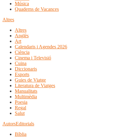
Música
Quaderns de Vacances
Altres
Altres
Anglès
Art
Calendaris i Agendes 2026
Ciència
Cinema i Televisió
Cuina
Diccionaris
Esports
Guies de Viatge
Literatura de Viatges
Manualitats
Multimèdia
Poesia
Regal
Salut
Autors
Editorials
Bíblia