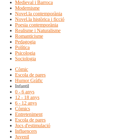
Medieval i Barroca
Modernisme
Novel.la contemporània
Novel.la històrica i ficció
Poesia contemporània
Realisme i Naturalisme
Romanticisme
Pedagogia
Política
Psicologia
Sociologia
Còmic
Escola de pares
Humor Gràfic
Infantil
0 - 6 anys
12 - 18 anys
6 - 12 anys
Còmics
Entreteniment
Escola de pares
Jocs d'estimulació
Influencers
Juvenil