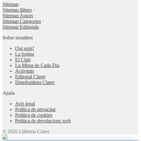
Sitemap
·
Sitemap llibres
·
Sitemap Autors
·
Sitemap Categories
·
Sitemap Editorials
Sobre nosaltres
Qui som?
La botiga
El Club
La Missa de Cada Dia
Activitats
Editorial Claret
Distribuïdora Claret
Ajuda
Avís legal
Política de privacitat
Política de cookies
Política de devolucions web
© 2026 Llibreria Claret