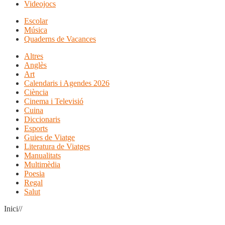
Videojocs
Escolar
Música
Quaderns de Vacances
Altres
Anglès
Art
Calendaris i Agendes 2026
Ciència
Cinema i Televisió
Cuina
Diccionaris
Esports
Guies de Viatge
Literatura de Viatges
Manualitats
Multimèdia
Poesia
Regal
Salut
Inici//