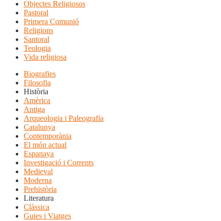
Objectes Religiosos
Pastoral
Primera Comunió
Religions
Santoral
Teologia
Vida religiosa
Biografies
Filosofia
Història
Amèrica
Antiga
Arqueologia i Paleografia
Catalunya
Contemporània
El món actual
Espanaya
Investigació i Corrents
Medieval
Moderna
Prehistòria
Literatura
Clàssica
Guies i Viatges