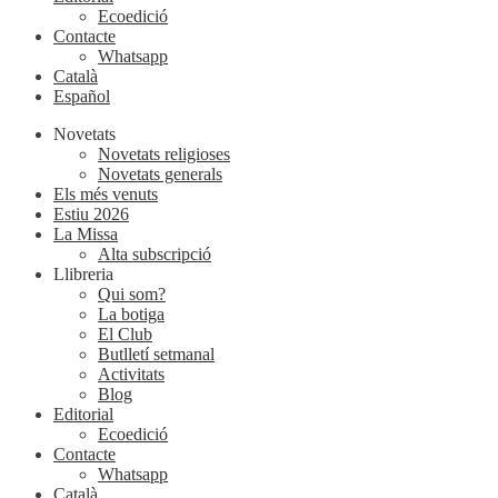
Ecoedició
Contacte
Whatsapp
Català
Español
Novetats
Novetats religioses
Novetats generals
Els més venuts
Estiu 2026
La Missa
Alta subscripció
Llibreria
Qui som?
La botiga
El Club
Butlletí setmanal
Activitats
Blog
Editorial
Ecoedició
Contacte
Whatsapp
Català