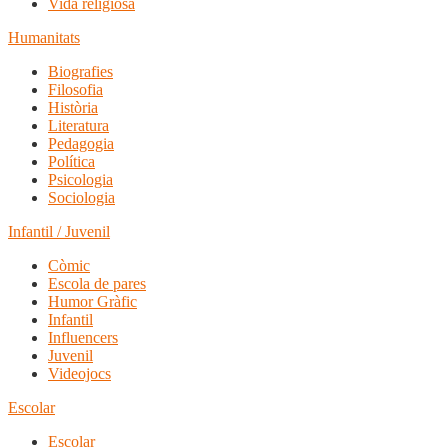
Vida religiosa
Humanitats
Biografies
Filosofia
Història
Literatura
Pedagogia
Política
Psicologia
Sociologia
Infantil / Juvenil
Còmic
Escola de pares
Humor Gràfic
Infantil
Influencers
Juvenil
Videojocs
Escolar
Escolar