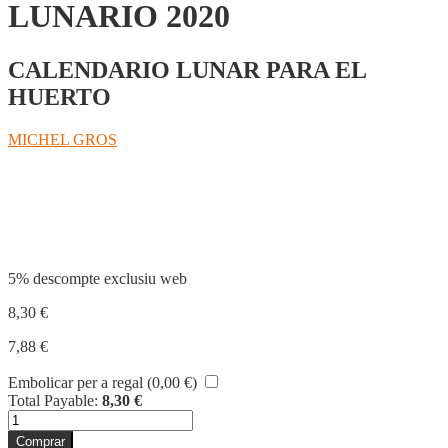
LUNARIO 2020
CALENDARIO LUNAR PARA EL
HUERTO
MICHEL GROS
Compartir
5% descompte exclusiu web
8,30
€
7,88
€
Embolicar per a regal (
0,00
€
)
Total Payable:
8,30
€
quantitat
de
Comprar