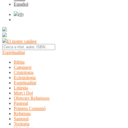
Español
(0)
El nostre catàleg
Espiritualitat
Bíblia
Catequesi
Cristologia
Eclesiologia
Espiritualitat
Litúrgia
Mort i Dol
Objectes Religiosos
Pastoral
Primera Comunió
Religions
Santoral
Teologia