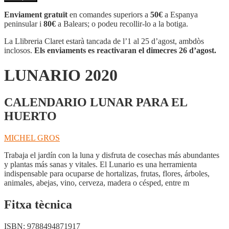
LUNARIO
2020
Enviament gratuït
en comandes superiors a
50€
a Espanya
peninsular i
80€
a Balears; o podeu recollir-lo a la botiga.
La Llibreria Claret estarà tancada de l’1 al 25 d’agost, ambdòs
inclosos.
Els enviaments es reactivaran el dimecres 26 d’agost.
LUNARIO 2020
CALENDARIO LUNAR PARA EL
HUERTO
MICHEL GROS
Trabaja el jardín con la luna y disfruta de cosechas más abundantes
y plantas más sanas y vitales. El Lunario es una herramienta
indispensable para ocuparse de hortalizas, frutas, flores, árboles,
animales, abejas, vino, cerveza, madera o césped, entre m
Fitxa tècnica
ISBN:
9788494871917