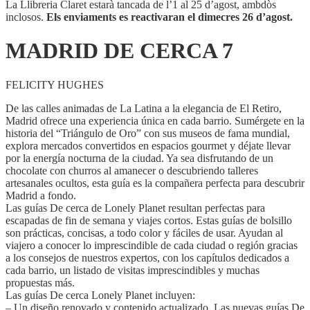
La Llibreria Claret estarà tancada de l’1 al 25 d’agost, ambdòs
inclosos.
Els enviaments es reactivaran el dimecres 26 d’agost.
MADRID DE CERCA 7
FELICITY HUGHES
De las calles animadas de La Latina a la elegancia de El Retiro,
Madrid ofrece una experiencia única en cada barrio. Sumérgete en la
historia del “Triángulo de Oro” con sus museos de fama mundial,
explora mercados convertidos en espacios gourmet y déjate llevar
por la energía nocturna de la ciudad. Ya sea disfrutando de un
chocolate con churros al amanecer o descubriendo talleres
artesanales ocultos, esta guía es la compañera perfecta para descubrir
Madrid a fondo.
Las guías De cerca de Lonely Planet resultan perfectas para
escapadas de fin de semana y viajes cortos. Estas guías de bolsillo
son prácticas, concisas, a todo color y fáciles de usar. Ayudan al
viajero a conocer lo imprescindible de cada ciudad o región gracias
a los consejos de nuestros expertos, con los capítulos dedicados a
cada barrio, un listado de visitas imprescindibles y muchas
propuestas más.
Las guías De cerca Lonely Planet incluyen:
– Un diseño renovado y contenido actualizado. Las nuevas guías De