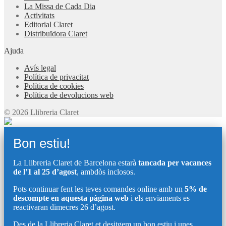
La Missa de Cada Dia
Activitats
Editorial Claret
Distribuïdora Claret
Ajuda
Avís legal
Política de privacitat
Política de cookies
Política de devolucions web
© 2026 Llibreria Claret
Bon estiu!
La Llibreria Claret de Barcelona estarà
tancada per vacances
de l’1 al 25 d’agost
, ambdòs inclosos.
Pots continuar fent les teves comandes online amb un
5% de
descompte en aquesta pàgina web
i els enviaments es
reactivaran dimecres 26 d’agost.
Des de la Llibreria Claret et desitgem un bon estiu i unes