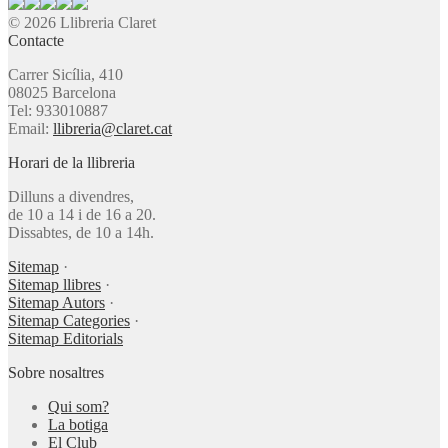
© 2026 Llibreria Claret
Contacte
Carrer Sicília, 410
08025 Barcelona
Tel: 933010887
Email:
llibreria@claret.cat
Horari de la llibreria
Dilluns a divendres,
de 10 a 14 i de 16 a 20.
Dissabtes, de 10 a 14h.
Sitemap
·
Sitemap llibres
·
Sitemap Autors
·
Sitemap Categories
·
Sitemap Editorials
Sobre nosaltres
Qui som?
La botiga
El Club