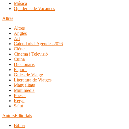
Música
Quaderns de Vacances
Altres
Altres
Anglès
Art
Calendaris i Agendes 2026
Ciència
Cinema i Televisió
Cuina
Diccionaris
Esports
Guies de Viatge
Literatura de Viatges
Manualitats
Multimèdia
Poesia
Regal
Salut
Autors
Editorials
Bíblia