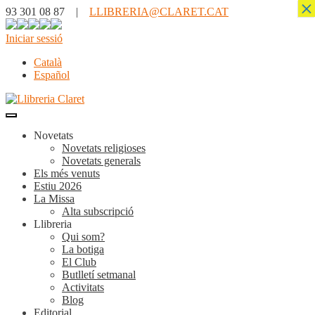
×
93 301 08 87 |
LLIBRERIA@CLARET.CAT
Iniciar sessió
Català
Español
Novetats
Novetats religioses
Novetats generals
Els més venuts
Estiu 2026
La Missa
Alta subscripció
Llibreria
Qui som?
La botiga
El Club
Butlletí setmanal
Activitats
Blog
Editorial