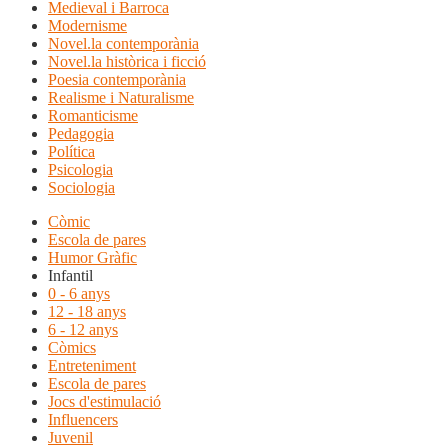
Medieval i Barroca
Modernisme
Novel.la contemporània
Novel.la històrica i ficció
Poesia contemporània
Realisme i Naturalisme
Romanticisme
Pedagogia
Política
Psicologia
Sociologia
Còmic
Escola de pares
Humor Gràfic
Infantil
0 - 6 anys
12 - 18 anys
6 - 12 anys
Còmics
Entreteniment
Escola de pares
Jocs d'estimulació
Influencers
Juvenil