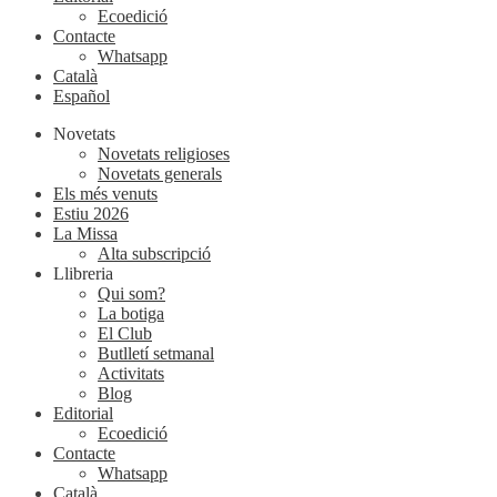
Ecoedició
Contacte
Whatsapp
Català
Español
Novetats
Novetats religioses
Novetats generals
Els més venuts
Estiu 2026
La Missa
Alta subscripció
Llibreria
Qui som?
La botiga
El Club
Butlletí setmanal
Activitats
Blog
Editorial
Ecoedició
Contacte
Whatsapp
Català