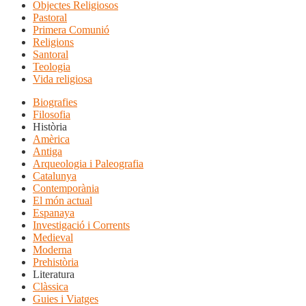
Objectes Religiosos
Pastoral
Primera Comunió
Religions
Santoral
Teologia
Vida religiosa
Biografies
Filosofia
Història
Amèrica
Antiga
Arqueologia i Paleografia
Catalunya
Contemporània
El món actual
Espanaya
Investigació i Corrents
Medieval
Moderna
Prehistòria
Literatura
Clàssica
Guies i Viatges