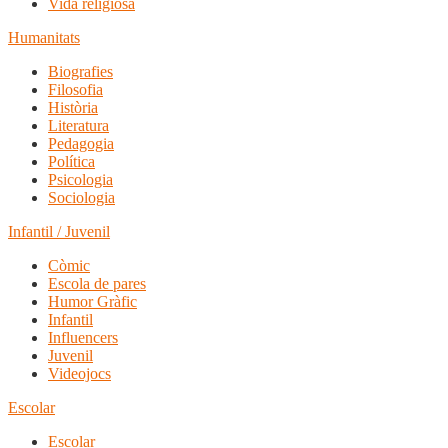
Vida religiosa
Humanitats
Biografies
Filosofia
Història
Literatura
Pedagogia
Política
Psicologia
Sociologia
Infantil / Juvenil
Còmic
Escola de pares
Humor Gràfic
Infantil
Influencers
Juvenil
Videojocs
Escolar
Escolar