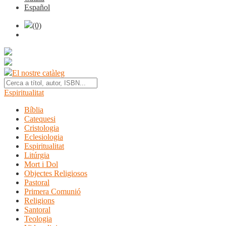
Español
(0)
El nostre catàleg
Espiritualitat
Bíblia
Catequesi
Cristologia
Eclesiologia
Espiritualitat
Litúrgia
Mort i Dol
Objectes Religiosos
Pastoral
Primera Comunió
Religions
Santoral
Teologia