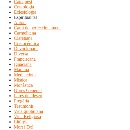
Catequesi
Cristologia
Eclesiologia
Espiritualitat
Autors
Camí de perfeccionament
Carmelitana
Claretiana
Cristocéntrica
Devocionaris
Diversa
Franciscana
Ignaciana
Mariana
Meditacions
Mística
Monàstica
Obres Generals
Pares del desert
Pregària
Testimonis
Vida quotidiana
Vida Religiosa
Litúrgia
Mort i Dol