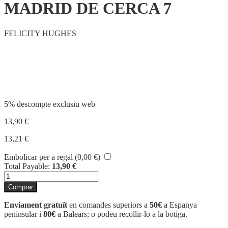
MADRID DE CERCA 7
FELICITY HUGHES
Compartir
5% descompte exclusiu web
13,90
€
13,21
€
Embolicar per a regal (
0,00
€
)
Total Payable:
13,90
€
quantitat
de
Comprar
MADRID
DE
Enviament gratuït
en comandes superiors a
50€
a Espanya
CERCA
peninsular i
80€
a Balears; o podeu recollir-lo a la botiga.
7