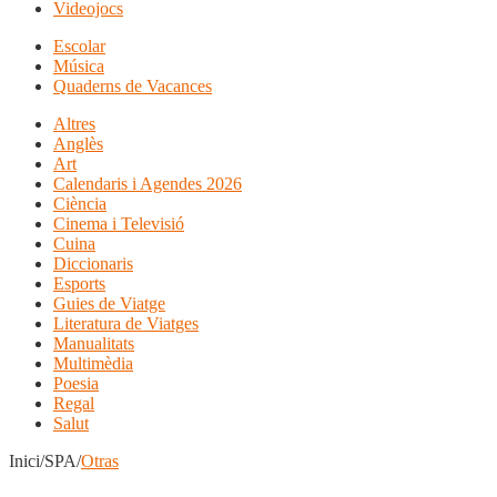
Videojocs
Escolar
Música
Quaderns de Vacances
Altres
Anglès
Art
Calendaris i Agendes 2026
Ciència
Cinema i Televisió
Cuina
Diccionaris
Esports
Guies de Viatge
Literatura de Viatges
Manualitats
Multimèdia
Poesia
Regal
Salut
Inici/SPA/
Otras