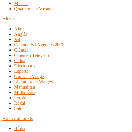
Música
Quaderns de Vacances
Altres
Altres
Anglès
Art
Calendaris i Agendes 2026
Ciència
Cinema i Televisió
Cuina
Diccionaris
Esports
Guies de Viatge
Literatura de Viatges
Manualitats
Multimèdia
Poesia
Regal
Salut
Autors
Editorials
Bíblia