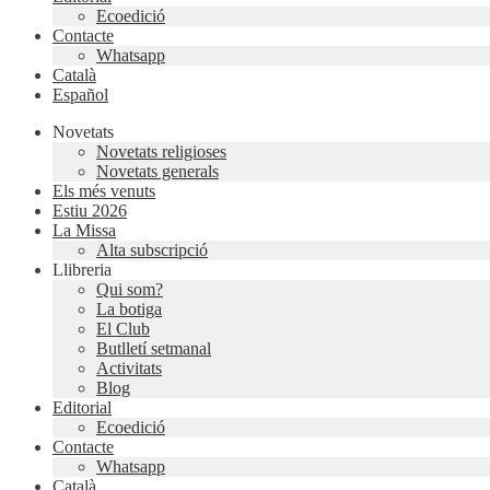
Ecoedició
Contacte
Whatsapp
Català
Español
Novetats
Novetats religioses
Novetats generals
Els més venuts
Estiu 2026
La Missa
Alta subscripció
Llibreria
Qui som?
La botiga
El Club
Butlletí setmanal
Activitats
Blog
Editorial
Ecoedició
Contacte
Whatsapp
Català