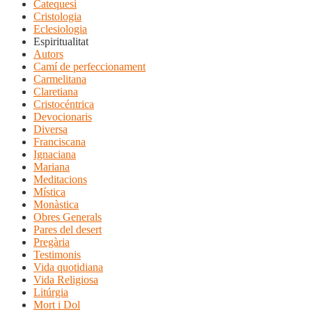
Catequesi
Cristologia
Eclesiologia
Espiritualitat
Autors
Camí de perfeccionament
Carmelitana
Claretiana
Cristocéntrica
Devocionaris
Diversa
Franciscana
Ignaciana
Mariana
Meditacions
Mística
Monàstica
Obres Generals
Pares del desert
Pregària
Testimonis
Vida quotidiana
Vida Religiosa
Litúrgia
Mort i Dol