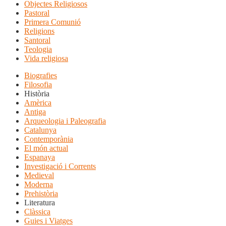
Objectes Religiosos
Pastoral
Primera Comunió
Religions
Santoral
Teologia
Vida religiosa
Biografies
Filosofia
Història
Amèrica
Antiga
Arqueologia i Paleografia
Catalunya
Contemporània
El món actual
Espanaya
Investigació i Corrents
Medieval
Moderna
Prehistòria
Literatura
Clàssica
Guies i Viatges