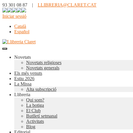
93 301 08 87 |
LLIBRERIA@CLARET.CAT
Iniciar sessió
Català
Español
Novetats
Novetats religioses
Novetats generals
Els més venuts
Estiu 2026
La Missa
Alta subscripció
Llibreria
Qui som?
La botiga
El Club
Butlletí setmanal
Activitats
Blog
Editorial