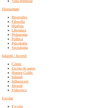
Vida religiosa
Humanitats
Biografies
Filosofia
Història
Literatura
Pedagogia
Política
Psicologia
Sociologia
Infantil / Juvenil
Còmic
Escola de pares
Humor Gràfic
Infantil
Influencers
Juvenil
Videojocs
Escolar
Escolar