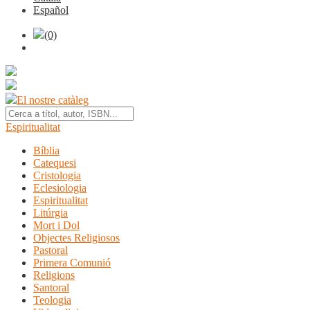
Español
(0)
El nostre catàleg
Espiritualitat
Bíblia
Catequesi
Cristologia
Eclesiologia
Espiritualitat
Litúrgia
Mort i Dol
Objectes Religiosos
Pastoral
Primera Comunió
Religions
Santoral
Teologia