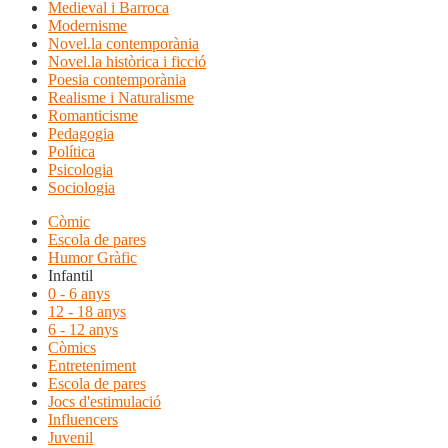
Medieval i Barroca
Modernisme
Novel.la contemporània
Novel.la històrica i ficció
Poesia contemporània
Realisme i Naturalisme
Romanticisme
Pedagogia
Política
Psicologia
Sociologia
Còmic
Escola de pares
Humor Gràfic
Infantil
0 - 6 anys
12 - 18 anys
6 - 12 anys
Còmics
Entreteniment
Escola de pares
Jocs d'estimulació
Influencers
Juvenil