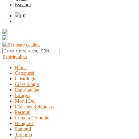
Español
(0)
El nostre catàleg
Espiritualitat
Bíblia
Catequesi
Cristologia
Eclesiologia
Espiritualitat
Litúrgia
Mort i Dol
Objectes Religiosos
Pastoral
Primera Comunió
Religions
Santoral
Teologia