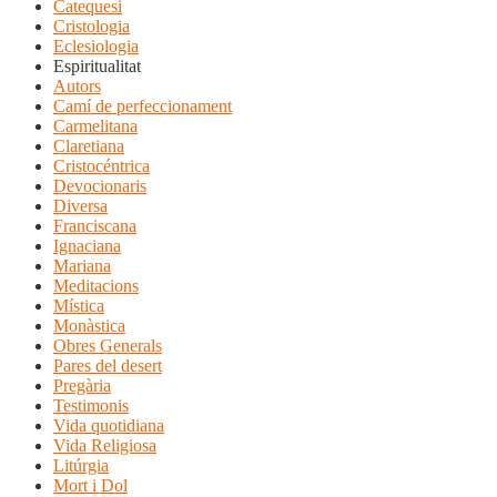
Catequesi
Cristologia
Eclesiologia
Espiritualitat
Autors
Camí de perfeccionament
Carmelitana
Claretiana
Cristocéntrica
Devocionaris
Diversa
Franciscana
Ignaciana
Mariana
Meditacions
Mística
Monàstica
Obres Generals
Pares del desert
Pregària
Testimonis
Vida quotidiana
Vida Religiosa
Litúrgia
Mort i Dol