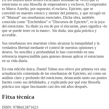
estoicismo es una filosofía de emperadores y esclavos. El emperador
es Marco Aurelio, por supuesto; el esclavo, Epicteto, que se
convirtió en maestro estoico y mentor del primero, y que recogió en
el ”Manual” sus enseñanzas esenciales. Dicha obra, también
conocida como ”Enchiridion” o ”Discursos de Epicteto”, es la joya
del estoicismo. Su título ya era de por sí elocuente, pues significa «lo
que se puede tener en la mano». Sin duda, una guía práctica y
accesible.
Sus enseñanzas nos muestran cómo alcanzar la tranquilidad y la
verdadera libertad mediante el control de nuestras opiniones y
deseos. Su sencillez y profundidad lo han convertido en una
referencia imprescindible para quienes desean aplicar el estoicismo
en su vida diaria.
En esta edición única, Daniel Tubau nos ofrece por primera vez una
actualización comentada de las enseñanzas de Epicteto, así como un
análisis claro y profundo del estoicismo, destacando tanto sus puntos
fuertes como sus debilidades, y explicando por qué esta filosofía
práctica nos sigue fascinando casi dos mil años después.
Fitxa tècnica
ISBN:
9788412871623