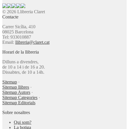
© 2026 Llibreria Claret
Contacte
Carrer Sicília, 410
08025 Barcelona
Tel: 933010887
Email:
llibreria@claret.cat
Horari de la llibreria
Dilluns a divendres,
de 10 a 14 i de 16 a 20.
Dissabtes, de 10 a 14h.
Sitemap
·
Sitemap llibres
·
Sitemap Autors
·
Sitemap Categories
·
Sitemap Editorials
Sobre nosaltres
Qui som?
La botiga