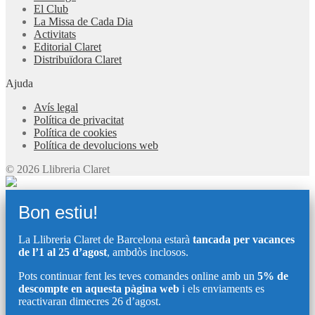
El Club
La Missa de Cada Dia
Activitats
Editorial Claret
Distribuïdora Claret
Ajuda
Avís legal
Política de privacitat
Política de cookies
Política de devolucions web
© 2026 Llibreria Claret
Bon estiu!
La Llibreria Claret de Barcelona estarà
tancada per vacances
de l’1 al 25 d’agost
, ambdòs inclosos.
Pots continuar fent les teves comandes online amb un
5% de
descompte en aquesta pàgina web
i els enviaments es
reactivaran dimecres 26 d’agost.