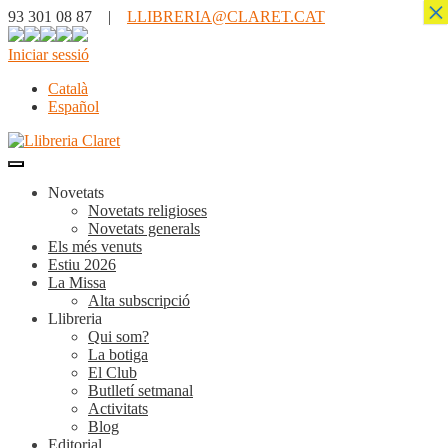
×
93 301 08 87 |
LLIBRERIA@CLARET.CAT
Iniciar sessió
Català
Español
Novetats
Novetats religioses
Novetats generals
Els més venuts
Estiu 2026
La Missa
Alta subscripció
Llibreria
Qui som?
La botiga
El Club
Butlletí setmanal
Activitats
Blog
Editorial