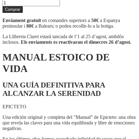
quantitat
de
Comprar
MANUAL
ESTOICO
Enviament gratuït
en comandes superiors a
50€
a Espanya
DE
peninsular i
80€
a Balears; o podeu recollir-lo a la botiga.
VIDA
La Llibreria Claret estarà tancada de l’1 al 25 d’agost, ambdòs
inclosos.
Els enviaments es reactivaran el dimecres 26 d’agost.
MANUAL ESTOICO DE
VIDA
UNA GUÍA DEFINITIVA PARA
ALCANZAR LA SERENIDAD
EPICTETO
Una edición original y completa del ”Manual” de Epicteto: una obra
que revela las claves para una vida equilibrada y libre de emociones
negativas.
En los últimos años hemos escuchado infinidad de veces que el