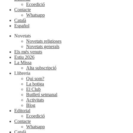
Ecoedició
Contacte
Whatsapp
Català
Español
Novetats
Novetats religioses
Novetats generals
Els més venuts
Estiu 2026
La Missa
Alta subscripció
Llibreria
Qui som?
La botiga
El Club
Butlletí setmanal
Activitats
Blog
Editorial
Ecoedició
Contacte
Whatsapp
Català