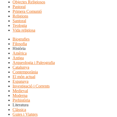
Objectes Religiosos
Pastoral
Primera Comunió
Religions
Santoral
Teologia
Vida religiosa
Biografies
Filosofia
Història
Amèrica
Antiga
Arqueologia i Paleografia
Catalunya
Contemporània
El món actual
Espanaya
Investigació i Corrents
Medieval
Moderna
Prehistòria
Literatura
Clàssica
Guies i Viatges