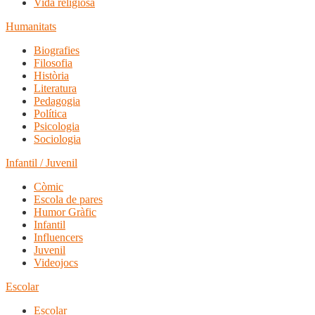
Vida religiosa
Humanitats
Biografies
Filosofia
Història
Literatura
Pedagogia
Política
Psicologia
Sociologia
Infantil / Juvenil
Còmic
Escola de pares
Humor Gràfic
Infantil
Influencers
Juvenil
Videojocs
Escolar
Escolar