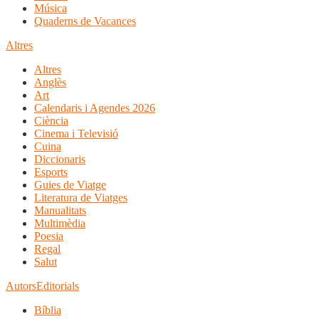
Música
Quaderns de Vacances
Altres
Altres
Anglès
Art
Calendaris i Agendes 2026
Ciència
Cinema i Televisió
Cuina
Diccionaris
Esports
Guies de Viatge
Literatura de Viatges
Manualitats
Multimèdia
Poesia
Regal
Salut
Autors
Editorials
Bíblia