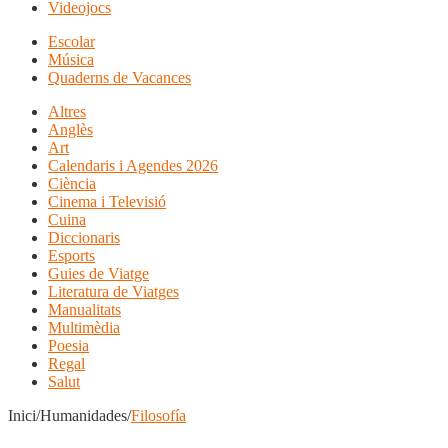
Videojocs
Escolar
Música
Quaderns de Vacances
Altres
Anglès
Art
Calendaris i Agendes 2026
Ciència
Cinema i Televisió
Cuina
Diccionaris
Esports
Guies de Viatge
Literatura de Viatges
Manualitats
Multimèdia
Poesia
Regal
Salut
Inici/Humanidades/
Filosofía